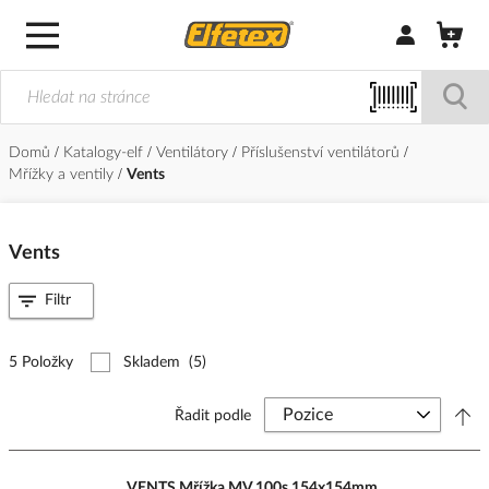
Přihlásit/Regi
Domů
Katalogy-elf
Ventilátory
Příslušenství ventilátorů
Mřížky a ventily
Vents
Vents
Filtr
5 Položky
Skladem
(5)
Řadit podle
VENTS Mřížka MV 100s 154x154mm