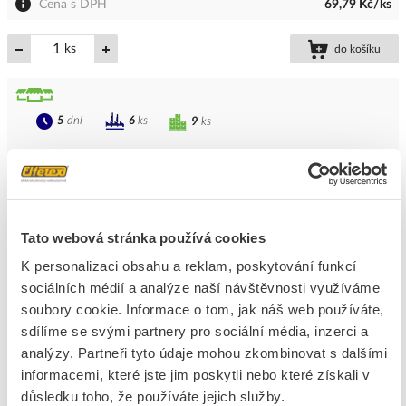
Cena s DPH
69,79 Kč/ks
ks
do košíku
5
dní
6
ks
9
ks
Přidat k porovnání
VENTS Mřížka MV 100 bVs plastová se síťkou
Kód ELFETEX
10.802.007
Tato webová stránka používá cookies
EAN
4823016205131
K personalizaci obsahu a reklam, poskytování funkcí
Kód výrobce
1009754
Značka
VENTS
sociálních médií a analýze naší návštěvnosti využíváme
soubory cookie. Informace o tom, jak náš web používáte,
Cena s DPH
40,60 Kč/ks
sdílíme se svými partnery pro sociální média, inzerci a
analýzy. Partneři tyto údaje mohou zkombinovat s dalšími
ks
do košíku
informacemi, které jste jim poskytli nebo které získali v
důsledku toho, že používáte jejich služby.