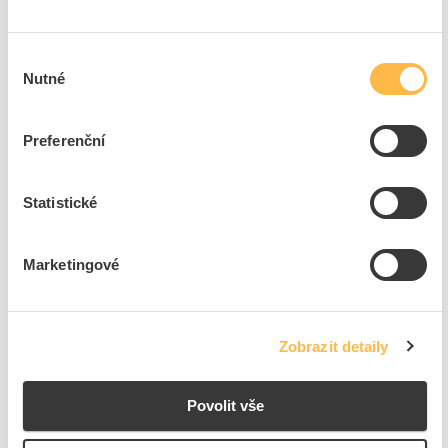
5
dní
63
ks
8
ks
Výběr
Přidat k porovnání
Nutné
souhlasu
VENTS Mřížka MVM 125s 125x125mm kovová, bílá
Preferenční
Kód ELFETEX
10.902.380
EAN
4823016200556
Kód výrobce
1009820
Statistické
Značka
VENTS
Cena s DPH
67,63 Kč/ks
Marketingové
ks
do košíku
Zobrazit detaily
5
dní
3
ks
7
ks
Přidat k porovnání
Povolit vše