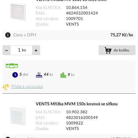
Kód ELFETEX
10.864.154
EAN
4824032001424
Kód výrobce
1009701
Značka
VENTS
Cena s DPH
75,27 Kč/ks
ks
do košíku
5
dní
44
ks
9
ks
Přidat k porovnání
VENTS Mřížka MVM 150s kovová se síťkou
Kód ELFETEX
10.902.382
EAN
4823016200549
Kód výrobce
1009822
Značka
VENTS