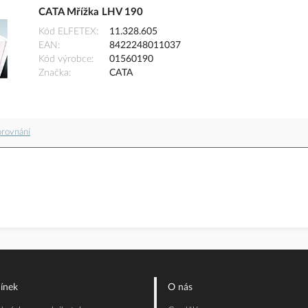
CATA Mřížka LHV 190
Kód ELFETEX
11.328.605
EAN
8422248011037
Kód výrobce
01560190
Značka
CATA
orovnání
ínek
O nás