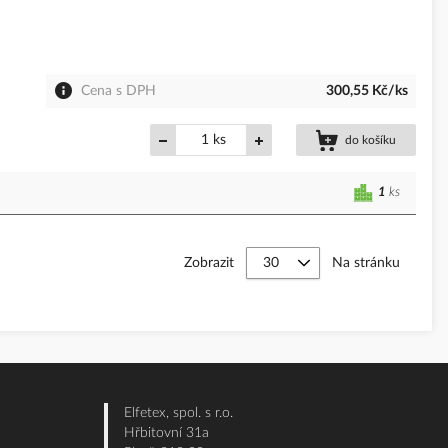
Cena s DPH
300,55 Kč/ks
ks
do košíku
1
ks
Zobrazit
Na stránku
Elfetex, spol. s r.o.
Hřbitovní 31a