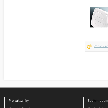
Přidat k p
Pro zákazníky
Souhrn podm