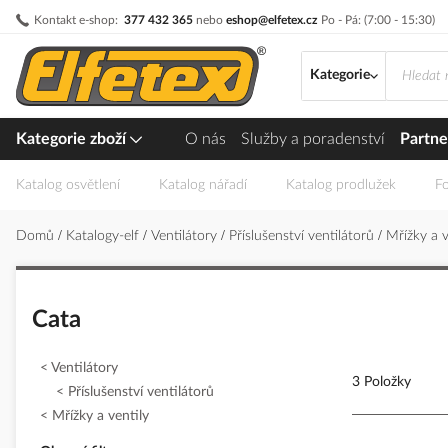
Přejít
Kontakt e-shop:
377 432 365
nebo
eshop@elfetex.cz
Po - Pá: (7:00 - 15:30)
na
obsah
Kategorie
Kategorie zboží
O nás
Služby a poradenství
Partne
Katalog osvětlení
Katalog nářadí
Katalog prodlužek
Fo
Domů
Katalogy-elf
Ventilátory
Příslušenství ventilátorů
Mřížky a 
Cata
Ventilátory
3 Položky
Příslušenství ventilátorů
Mřížky a ventily