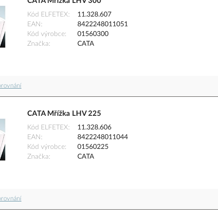
CATA Mřížka LHV 300
Kód ELFETEX
11.328.607
EAN
8422248011051
Kód výrobce
01560300
Značka
CATA
orovnání
CATA Mřížka LHV 225
Kód ELFETEX
11.328.606
EAN
8422248011044
Kód výrobce
01560225
Značka
CATA
orovnání