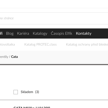
ři
Blog
Kariéra
Katalogy
Časopis Elfík
Kontakty
tovoltaika
Katalog PROTEC.class
Katalog ochrany před blesk
ventily
Cata
Skladem
(3)