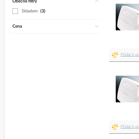
Obecné filtry
Skladem
3
Cena
Přidat k p
Přidat k p