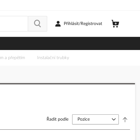
Přihlásit/Registrovat
em a přepětím
Instalační trubky
Řadit podle