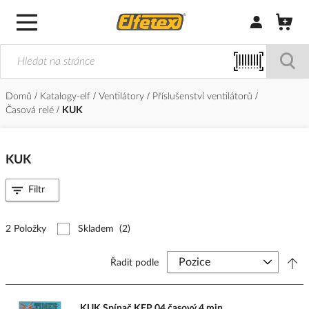
Přihlásit/Regi
Domů
Katalogy-elf
Ventilátory
Příslušenství ventilátorů
Časová relé
KUK
KUK
Filtr
2 Položky
Skladem
(2)
Řadit podle
KUK Spínač KEP 04 časový 4 min.