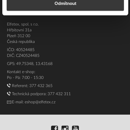
Odmítnout
O nás
Elfetex, spol. s r.o.
Hřbitovní 31a
Plzeň 312 00
Česká republika
IČO: 40524485
DIČ: CZ40524485
GPS: 49.75348, 13.43168
Kontakt e-shop:
Po - Pá: 7:00 - 15:30
Referent:
377 432 365
Technická podpora: 377 432 311
E-mail:
eshop@elfetex.cz