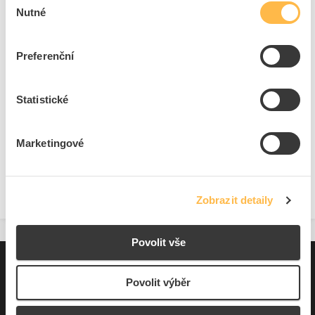
Cena s DPH
336,04 Kč/ks
Nutné
souhlasu
ks
do košíku
Preferenční
28
ks
Statistické
Přidat k porovnání
Marketingové
Zobrazit
Zobrazit detaily
Povolit vše
Pro zákazníky
Povolit výběr
Souhrn podmínek