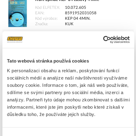
Kód ELFETEX
10.072.605
EAN
8591952031058
Kód výrobce
KEP 04 4MIN.
Značka
KUK
Cena s DPH
336,04 Kč/ks
ks
do košíku
Tato webová stránka používá cookies
K personalizaci obsahu a reklam, poskytování funkcí
31
ks
sociálních médií a analýze naší návštěvnosti využíváme
soubory cookie. Informace o tom, jak náš web používáte,
Přidat k porovnání
sdílíme se svými partnery pro sociální média, inzerci a
analýzy. Partneři tyto údaje mohou zkombinovat s dalšími
KUK Spínač KEP 04 časový 12 min.
informacemi, které jste jim poskytli nebo které získali v
Kód ELFETEX
10.069.804
důsledku toho, že používáte jejich služby.
EAN
8591952030969
Kód výrobce
KEP 04 12MIN.
Značka
KUK
Výběr