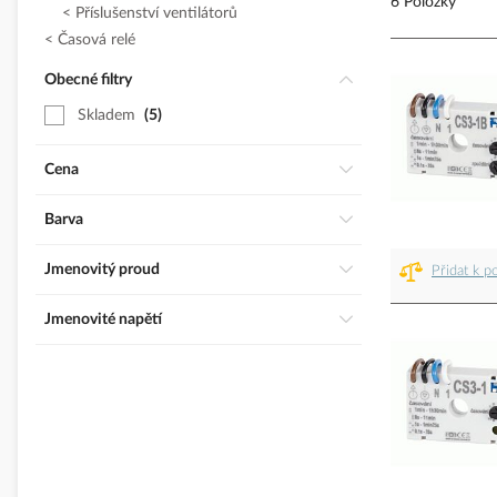
6 Položky
Příslušenství ventilátorů
Časová relé
Obecné filtry
Skladem
5
Cena
Barva
Jmenovitý proud
Přidat k p
Jmenovité napětí