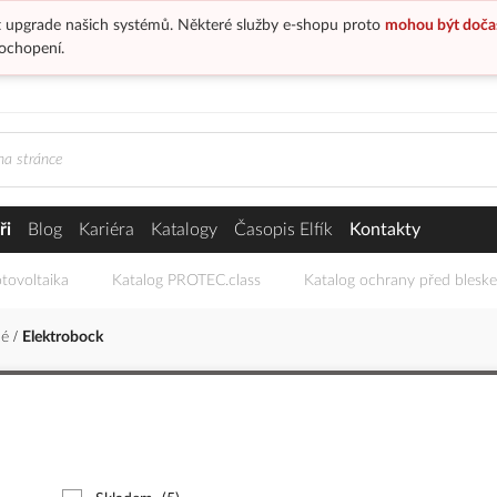
 upgrade našich systémů. Některé služby e-shopu proto
mohou být doča
ochopení.
ři
Blog
Kariéra
Katalogy
Časopis Elfík
Kontakty
tovoltaika
Katalog PROTEC.class
Katalog ochrany před blesk
lé
Elektrobock