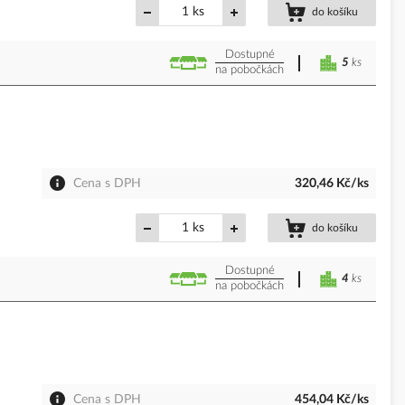
ks
do košíku
Dostupné
5
ks
na pobočkách
Cena s DPH
320,46 Kč/ks
ks
do košíku
Dostupné
4
ks
na pobočkách
Cena s DPH
454,04 Kč/ks