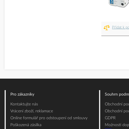
Přidat k p
Pro zákazníky
Souhrn podm
Kontaktujte nás
Obchodní pod
Vrácení zboží, reklamace
Obchodní pod
Online formulář pro odstoupení od smlouvy
GDPR
Poškozená zásilka
Možnosti dop