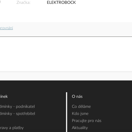
Značka
ELEKTROBOCK
orovnání
ínek
O nás
mínky - podnikatel
Co děláme
mínky - spotřebitel
Kdo jsme
Pracujte pro nás
ravy a platby
Aktuality