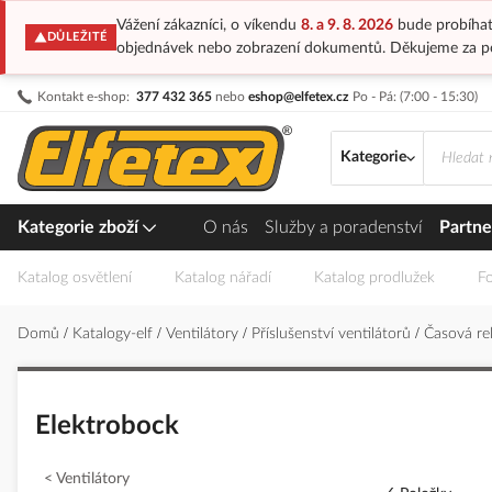
Vážení zákazníci, o víkendu
8. a 9. 8. 2026
bude probíhat
DŮLEŽITÉ
objednávek nebo zobrazení dokumentů. Děkujeme za p
Přejít
Kontakt e-shop:
377 432 365
nebo
eshop@elfetex.cz
Po - Pá: (7:00 - 15:30)
na
obsah
Kategorie
Kategorie zboží
O nás
Služby a poradenství
Partne
Katalog osvětlení
Katalog nářadí
Katalog prodlužek
Fo
Domů
Katalogy-elf
Ventilátory
Příslušenství ventilátorů
Časová re
Elektrobock
Ventilátory