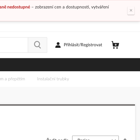
sně nedostupné
– zobrazení cen a dostupnosti, vytváření
×
Přihlásit/Registrovat
em a přepětím
Instalační trubky