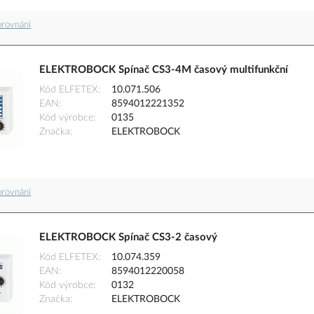
orovnání
ELEKTROBOCK Spínač CS3-4M časový multifunkční
Kód ELFETEX
10.071.506
EAN
8594012221352
Kód výrobce
0135
Značka
ELEKTROBOCK
orovnání
ELEKTROBOCK Spínač CS3-2 časový
Kód ELFETEX
10.074.359
EAN
8594012220058
Kód výrobce
0132
Značka
ELEKTROBOCK