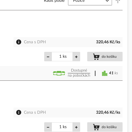
Řadit podle
Cena s DPH
320,46 Kč/ks
ks
do košíku
Dostupné
41
ks
na pobočkách
Cena s DPH
320,46 Kč/ks
ks
do košíku