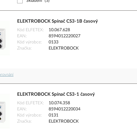
Skladem
(5)
ELEKTROBOCK Spínač CS3-1B časový
Kód ELFETEX
10.067.628
EAN
8594012220027
Kód výrobce
0133
Značka
ELEKTROBOCK
orovnání
ELEKTROBOCK Spínač CS3-1 časový
Kód ELFETEX
10.074.358
EAN
8594012220034
Kód výrobce
0131
Značka
ELEKTROBOCK