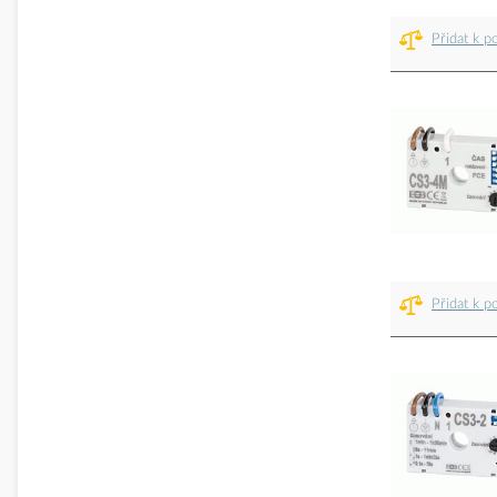
Přidat k p
Přidat k p