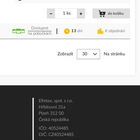
ks
do košíku
Dostupné
13
dní
K objednání
na pobočkách
Zobrazit
Na stránku
Elfetex, spol. s r.o.
Hřbitovní 31a
Plzeň 312 00
Česká republika
IČO: 40524485
DIČ: CZ40524485