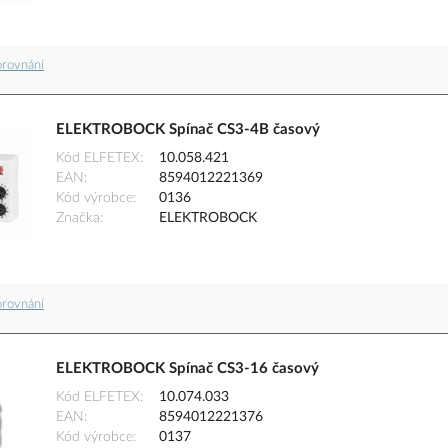
orovnání
ELEKTROBOCK Spínač CS3-4B časový
Kód ELFETEX
10.058.421
EAN
8594012221369
Kód výrobce
0136
Značka
ELEKTROBOCK
orovnání
ELEKTROBOCK Spínač CS3-16 časový
Kód ELFETEX
10.074.033
EAN
8594012221376
Kód výrobce
0137