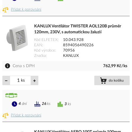
Přidat k porovnání
KANLUX Ventilátor TWISTER AOL120B průměr
120mm, 230V, s automatickou žaluzií
Kód ELFETEX
10.043.928
EAN
8594056490226
Kód výrobce
70956
Značka
KANLUX
Cena s DPH
762,99 Kč/ks
ks
do košíku
4
dní
26
ks
3
ks
Přidat k porovnání