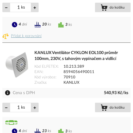
ks
do košíku
4
dní
20
ks
3
ks
Přidat k porovnání
KANLUX Ventilátor CYKLON EOL100 průměr
100mm, 230V, s tahovým vypínačem a vidlicí
Kód ELFETEX
10.213.389
EAN
8594056490011
Kód výrobce
70910
Značka
KANLUX
Cena s DPH
540,93 Kč/ks
ks
do košíku
4
dní
23
ks
3
ks