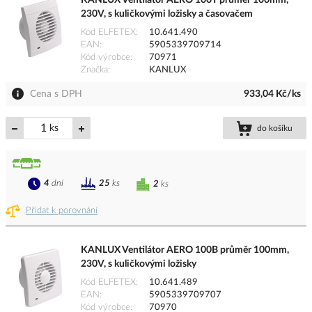
KANLUX Ventilátor AERO 100T průměr 100mm,
230V, s kuličkovými ložisky a časovačem
Kód ELFETEX
10.641.490
EAN
5905339709714
Kód výrobce
70971
Značka
KANLUX
Cena s DPH
933,04 Kč/ks
ks
do košíku
4
dní
25
ks
2
ks
Přidat k porovnání
KANLUX Ventilátor AERO 100B průměr 100mm,
230V, s kuličkovými ložisky
Kód ELFETEX
10.641.489
EAN
5905339709707
Kód výrobce
70970