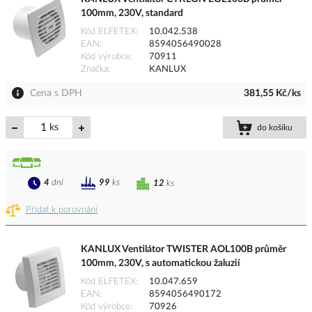
100mm, 230V, standard
Kód ELFETEX
10.042.538
EAN
8594056490028
Kód výrobce
70911
Značka
KANLUX
Cena s DPH
381,55 Kč/ks
ks
do košíku
4
dní
99
ks
12
ks
Přidat k porovnání
KANLUX Ventilátor TWISTER AOL100B průměr
100mm, 230V, s automatickou žaluzií
Kód ELFETEX
10.047.659
EAN
8594056490172
Kód výrobce
70926