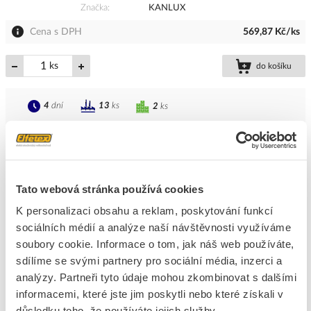
Značka
KANLUX
Cena s DPH
569,87 Kč/ks
ks
do košíku
4
dní
13
ks
2
ks
Přidat k porovnání
KANLUX Ventilátor CYKLON EOL120 průměr
120mm, 230V, s tahovým vypínačem a vidlicí
Tato webová stránka používá cookies
Kód ELFETEX
10.056.927
K personalizaci obsahu a reklam, poskytování funkcí
EAN
8594056490066
sociálních médií a analýze naší návštěvnosti využíváme
Kód výrobce
70915
Značka
KANLUX
soubory cookie. Informace o tom, jak náš web používáte,
sdílíme se svými partnery pro sociální média, inzerci a
Cena s DPH
578,54 Kč/ks
analýzy. Partneři tyto údaje mohou zkombinovat s dalšími
informacemi, které jste jim poskytli nebo které získali v
ks
do košíku
důsledku toho, že používáte jejich služby.