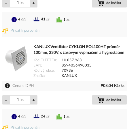
ks
do košíku
4
dní
41
ks
1
ks
Přidat k porovnání
KANLUX Ventilátor CYKLON EOL100HT průměr
100mm, 230V, s časovým vypínačem a hygrostatem
Kód ELFETEX
10.057.963
EAN
8594056490035
Kód výrobce
70936
Značka
KANLUX
Cena s DPH
908,04 Kč/ks
ks
do košíku
4
dní
24
ks
1
ks
Přidat k porovnání