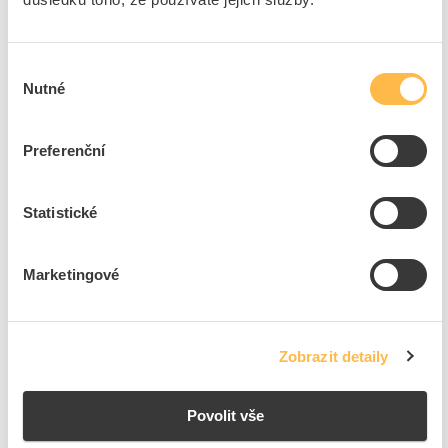
4
dní
25
ks
K objednání
Výběr
Přidat k porovnání
Nutné
souhlasu
KANLUX Ventilátor EOL F100B průměr 100mm,
Preferenční
230V, s čelním panelem
Kód ELFETEX
10.641.494
EAN
5905339709752
Statistické
Kód výrobce
70975
Značka
KANLUX
Cena s DPH
465,72 Kč/ks
Marketingové
ks
do košíku
Zobrazit detaily
4
dní
36
ks
K objednání
Povolit vše
Přidat k porovnání