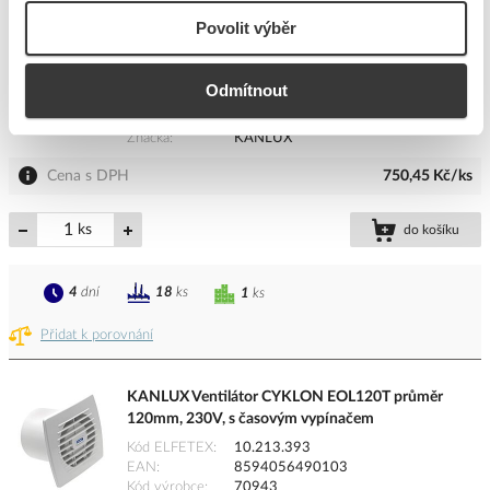
Povolit výběr
KANLUX Ventilátor CYKLON EOL150T průměr
150mm, 230V, s časovým vypínačem
Kód ELFETEX
10.213.161
Odmítnout
EAN
8594056490158
Kód výrobce
70948
Značka
KANLUX
Cena s DPH
750,45 Kč/ks
ks
do košíku
4
dní
18
ks
1
ks
Přidat k porovnání
KANLUX Ventilátor CYKLON EOL120T průměr
120mm, 230V, s časovým vypínačem
Kód ELFETEX
10.213.393
EAN
8594056490103
Kód výrobce
70943