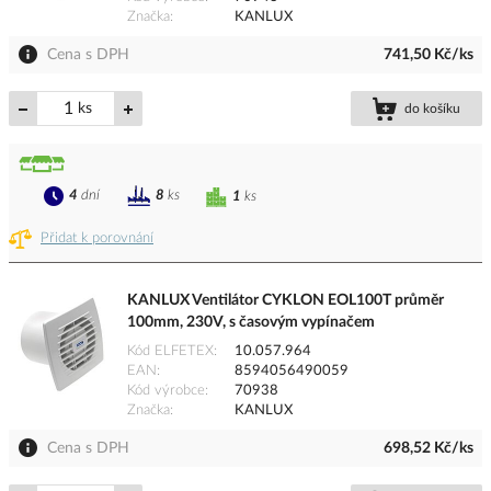
Značka
KANLUX
Cena s DPH
741,50 Kč/ks
ks
do košíku
4
dní
8
ks
1
ks
Přidat k porovnání
KANLUX Ventilátor CYKLON EOL100T průměr
100mm, 230V, s časovým vypínačem
Kód ELFETEX
10.057.964
EAN
8594056490059
Kód výrobce
70938
Značka
KANLUX
Cena s DPH
698,52 Kč/ks