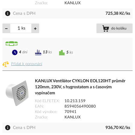
Značka
KANLUX
Cena s DPH
725,38 Kč/ks
ks
do košíku
4
dní
13
ks
5
ks
Přidat k porovnání
KANLUX Ventilátor CYKLON EOL120HT průměr
120mm, 230V, s hygrostatem a s časovým
vypínačem
Kód ELFETEX
10.213.159
EAN
8594056490080
Kód výrobce
70941
Značka
KANLUX
Cena s DPH
936,70 Kč/ks