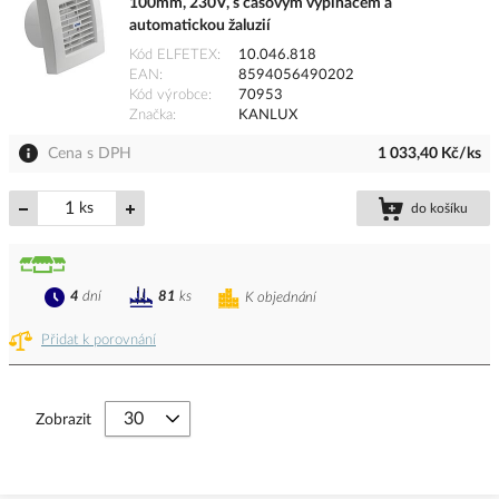
100mm, 230V, s časovým vypínačem a
automatickou žaluzií
Kód ELFETEX
10.046.818
EAN
8594056490202
Kód výrobce
70953
Značka
KANLUX
Cena s DPH
1 033,40 Kč/ks
ks
do košíku
4
dní
81
ks
K objednání
Přidat k porovnání
Zobrazit