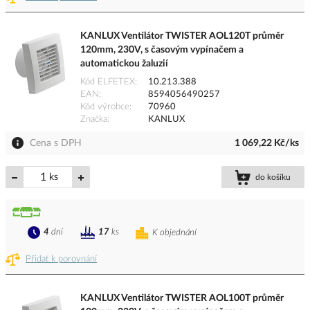
KANLUX Ventilátor TWISTER AOL120T průměr
120mm, 230V, s časovým vypínačem a
automatickou žaluzií
Kód ELFETEX
10.213.388
EAN
8594056490257
Kód výrobce
70960
Značka
KANLUX
Cena s DPH
1 069,22 Kč/ks
ks
do košíku
4
dní
17
ks
K objednání
Přidat k porovnání
KANLUX Ventilátor TWISTER AOL100T průměr