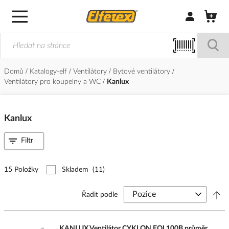
Přihlásit/Regi
Domů
Katalogy-elf
Ventilátory
Bytové ventilátory
Ventilátory pro koupelny a WC
Kanlux
Kanlux
Filtr
15 Položky
Skladem
(11)
Řadit podle
KANLUX Ventilátor CYKLON EOL100B průměr