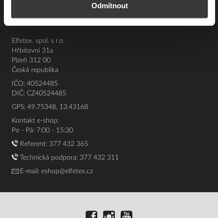
Odmítnout
O nás
Elfetex, spol. s r.o.
Hřbitovní 31a
Plzeň 312 00
Česká republika
IČO: 40524485
DIČ: CZ40524485
GPS: 49.75348, 13.43168
Kontakt e-shop:
Po - Pá: 7:00 - 15:30
Referent:
377 432 365
Technická podpora: 377 432 311
E-mail:
eshop@elfetex.cz