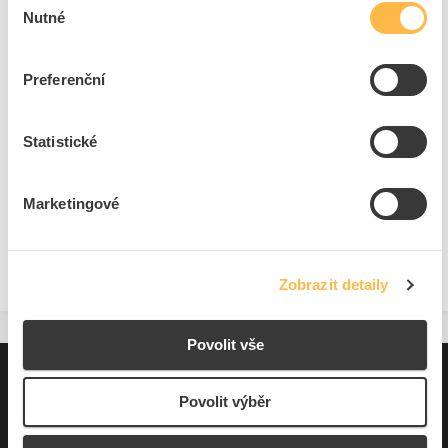
Cena s DPH
905,21 Kč/ks
Nutné
souhlasu
ks
do košíku
Preferenční
8
ks
Statistické
Přidat k porovnání
Marketingové
Zobrazit
Zobrazit detaily
Povolit vše
Pro zákazníky
Povolit výběr
Souhrn podmínek