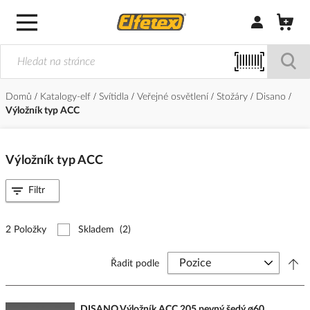
Přihlásit/Regi
Domů
Katalogy-elf
Svítidla
Veřejné osvětlení
Stožáry
Disano
Výložník typ ACC
Výložník typ ACC
Filtr
2 Položky
Skladem
(2)
Řadit podle
DISANO Výložník ACC 205 pevný šedý ø60