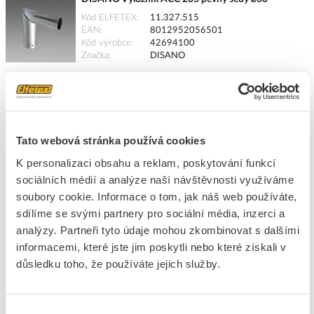
Kód ELFETEX
11.327.515
EAN
8012952056501
Kód výrobce
42694100
Značka
DISANO
Cena s DPH
712,68 Kč/ks
ks
do košíku
Tato webová stránka používá cookies
K personalizaci obsahu a reklam, poskytování funkcí
10
ks
sociálních médií a analýze naší návštěvnosti využíváme
soubory cookie. Informace o tom, jak náš web používáte,
Přidat k porovnání
sdílíme se svými partnery pro sociální média, inzerci a
analýzy. Partneři tyto údaje mohou zkombinovat s dalšími
DISANO Výložník ACC 405 nastavitelný šedý ø60
informacemi, které jste jim poskytli nebo které získali v
Kód ELFETEX
11.385.711
důsledku toho, že používáte jejich služby.
EAN
8012952163049
Kód výrobce
99138500
Značka
DISANO
Výběr