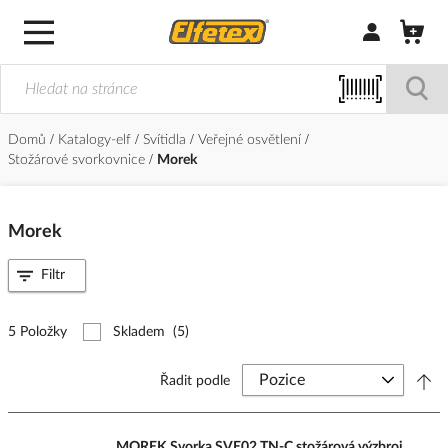
Přihlásit/Regi
Domů
Katalogy-elf
Svítidla
Veřejné osvětlení
Stožárové svorkovnice
Morek
Morek
Filtr
5 Položky
Skladem
(5)
Řadit podle
MOREK Svorka SVE02 TN-C stožárová výzbroj