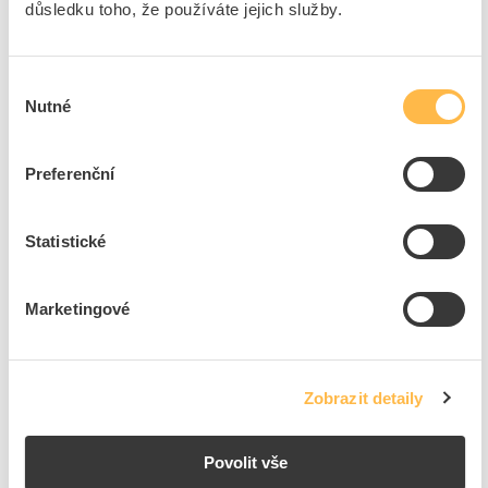
důsledku toho, že používáte jejich služby.
92
ks
Výběr
Přidat k porovnání
Nutné
souhlasu
MAXIMA Kryt KS 8 IP20 pro SR 72 dotykový
Preferenční
Kód ELFETEX
10.076.046
EAN
8591952148923
Kód výrobce
MPA0531A22
Značka
MAXIMA
Statistické
Cena s DPH
55,08 Kč/ks
Marketingové
ks
do košíku
Zobrazit detaily
28
ks
Přidat k porovnání
Povolit vše