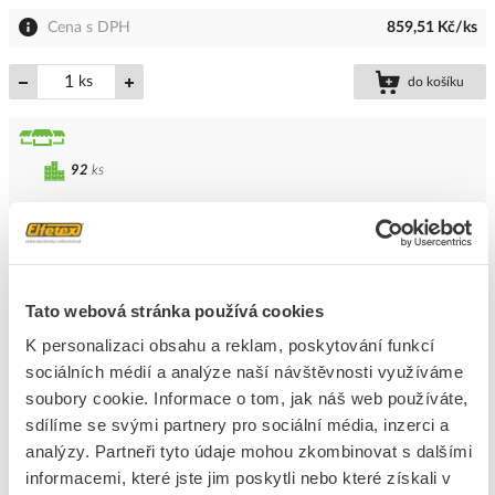
Cena s DPH
859,51 Kč/ks
ks
do košíku
92
ks
Přidat k porovnání
MOREK Svorka SVE01 TN-C stožárová výzbroj
průchozí
Tato webová stránka používá cookies
Kód ELFETEX
11.223.845
K personalizaci obsahu a reklam, poskytování funkcí
EAN
4744397021809
Kód výrobce
SVE01
sociálních médií a analýze naší návštěvnosti využíváme
Značka
MOREK
soubory cookie. Informace o tom, jak náš web používáte,
sdílíme se svými partnery pro sociální média, inzerci a
Cena s DPH
544,55 Kč/ks
analýzy. Partneři tyto údaje mohou zkombinovat s dalšími
informacemi, které jste jim poskytli nebo které získali v
ks
do košíku