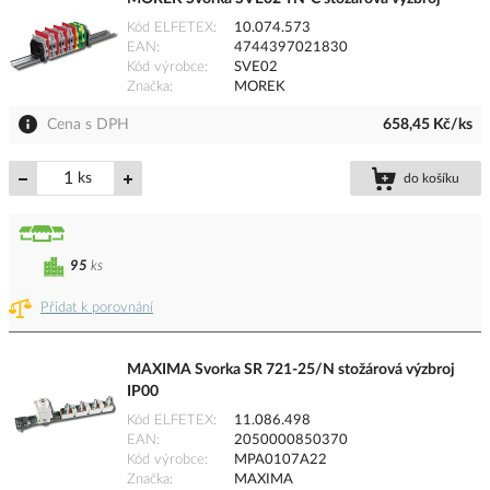
Kód ELFETEX
10.074.573
EAN
4744397021830
Kód výrobce
SVE02
Značka
MOREK
Cena s DPH
658,45 Kč/ks
ks
do košíku
95
ks
Přidat k porovnání
MAXIMA Svorka SR 721-25/N stožárová výzbroj
IP00
Kód ELFETEX
11.086.498
EAN
2050000850370
Kód výrobce
MPA0107A22
Značka
MAXIMA