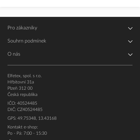
Pro zákazníky
Souhrn podmínek
O nás
Elfetex, spol. s r.o.
Hřbitovní 31a
Plzeň 312 00
Česká republika
IČO: 40524485
DIČ: CZ40524485
GPS: 49.75348, 13.43168
Kontakt e-shop:
Po - Pá: 7:00 - 15:30