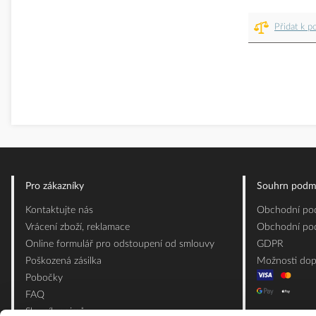
Přidat k p
Pro zákazníky
Souhrn podm
Kontaktujte nás
Obchodní pod
Vrácení zboží, reklamace
Obchodní pod
Online formulář pro odstoupení od smlouvy
GDPR
Poškozená zásilka
Možnosti dop
Pobočky
FAQ
Slovník pojmů