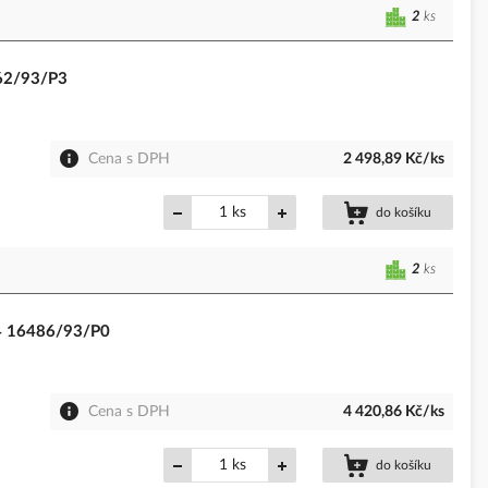
2
ks
462/93/P3
Cena s DPH
2 498,89 Kč/ks
ks
do košíku
2
ks
44 16486/93/P0
Cena s DPH
4 420,86 Kč/ks
ks
do košíku