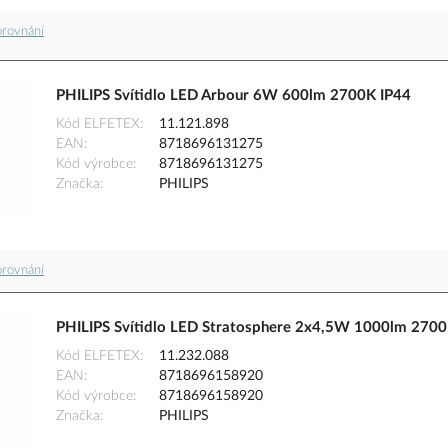
orovnání
PHILIPS Svítidlo LED Arbour 6W 600lm 2700K IP44
Kód ELFETEX
11.121.898
EAN
8718696131275
Kód výrobce
8718696131275
Značka
PHILIPS
orovnání
PHILIPS Svítidlo LED Stratosphere 2x4,5W 1000lm 270
Kód ELFETEX
11.232.088
EAN
8718696158920
Kód výrobce
8718696158920
Značka
PHILIPS