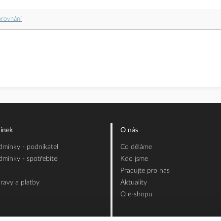
orovnání
ínek
O nás
mínky - podnikatel
Co děláme
mínky - spotřebitel
Kdo jsme
Pracujte pro nás
ravy a platby
Aktuality
O e-shopu