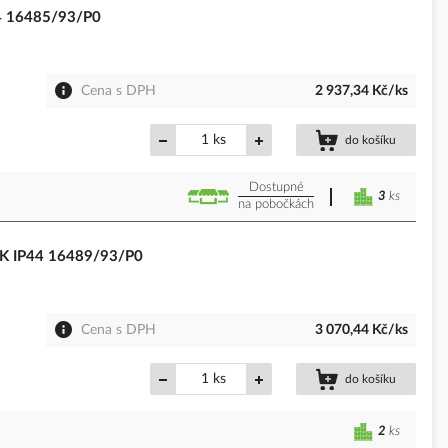
44 16485/93/P0
Cena s DPH
2 937,34 Kč/ks
ks
do košíku
Dostupné
3
ks
na pobočkách
0K IP44 16489/93/P0
Cena s DPH
3 070,44 Kč/ks
ks
do košíku
2
ks