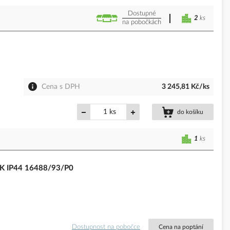
Dostupné
2
ks
na pobočkách
Cena s DPH
3 245,81 Kč/ks
ks
do košíku
1
ks
0K IP44 16488/93/P0
Dostupnost na pobočce
Cena na poptání