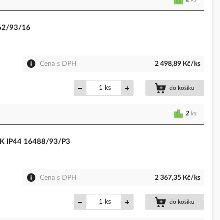
462/93/16
Cena s DPH
2 498,89 Kč/ks
ks
do košíku
2
ks
0K IP44 16488/93/P3
Cena s DPH
2 367,35 Kč/ks
ks
do košíku