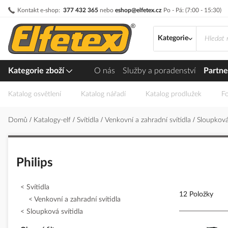
Přejít
Kontakt e-shop:
377 432 365
nebo
eshop@elfetex.cz
Po - Pá: (7:00 - 15:30)
na
obsah
Kategorie
Kategorie zboží
O nás
Služby a poradenství
Partne
Katalog osvětlení
Katalog nářadí
Katalog prodlužek
Fo
Domů
Katalogy-elf
Svítidla
Venkovní a zahradní svítidla
Sloupková
Philips
Svítidla
12 Položky
Venkovní a zahradní svítidla
Sloupková svítidla