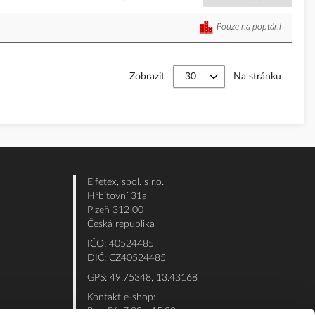
Pouze na poptání
Zobrazit
Na stránku
Elfetex, spol. s r.o.
Hřbitovní 31a
Plzeň 312 00
Česká republika
IČO: 40524485
DIČ: CZ40524485
GPS: 49.75348, 13.43168
Kontakt e-shop:
Po - Pá: 7:00 - 15:30