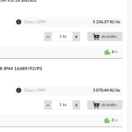
54/93/16 antracit
Cena s DPH
5 236,37 Kč/ks
ks
do košíku
6
ks
0K IP44 16489/93/P3
Cena s DPH
3 070,44 Kč/ks
ks
do košíku
3
ks