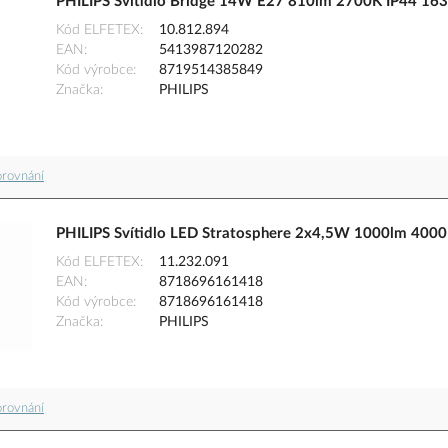
PHILIPS Svítidlo Bridge 14W E27 810lm 2700K IP44 163
Kód ELFETEX
10.812.894
EAN
5413987120282
Kód výrobce
8719514385849
Značka
PHILIPS
orovnání
PHILIPS Svítidlo LED Stratosphere 2x4,5W 1000lm 400
Kód ELFETEX
11.232.091
EAN
8718696161418
Kód výrobce
8718696161418
Značka
PHILIPS
orovnání