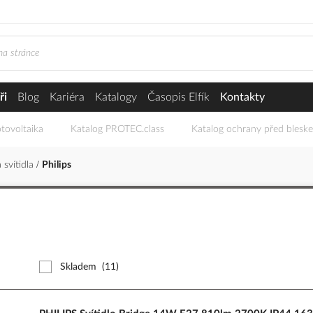
ři
Blog
Kariéra
Katalogy
Časopis Elfík
Kontakty
tovoltaika
Katalog PROTEC.class
Katalog ochrany před blesk
 svítidla
Philips
Skladem
(11)