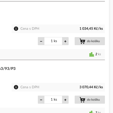
Cena s DPH
1 034,45 Kč/ks
ks
do košíku
2
ks
463/93/P3
Cena s DPH
3 070,44 Kč/ks
ks
do košíku
2
ks