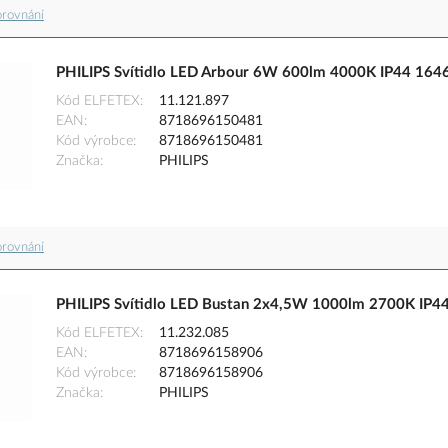
orovnání
PHILIPS Svítidlo LED Arbour 6W 600lm 4000K IP44 16
Kód ELFETEX
11.121.897
EAN
8718696150481
Kód výrobce
8718696150481
Značka
PHILIPS
orovnání
PHILIPS Svítidlo LED Bustan 2x4,5W 1000lm 2700K IP
Kód ELFETEX
11.232.085
EAN
8718696158906
Kód výrobce
8718696158906
Značka
PHILIPS