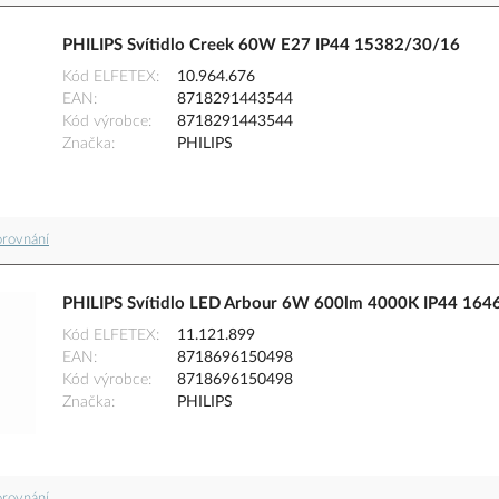
PHILIPS Svítidlo Creek 60W E27 IP44 15382/30/16
Kód ELFETEX
10.964.676
EAN
8718291443544
Kód výrobce
8718291443544
Značka
PHILIPS
orovnání
PHILIPS Svítidlo LED Arbour 6W 600lm 4000K IP44 16
Kód ELFETEX
11.121.899
EAN
8718696150498
Kód výrobce
8718696150498
Značka
PHILIPS
orovnání