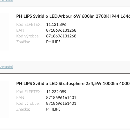
PHILIPS Svítidlo LED Arbour 6W 600lm 2700K IP44 16
Kód ELFETEX
11.121.896
EAN
8718696131268
Kód výrobce
8718696131268
Značka
PHILIPS
orovnání
PHILIPS Svítidlo LED Stratosphere 2x4,5W 1000lm 400
Kód ELFETEX
11.232.089
EAN
8718696161401
Kód výrobce
8718696161401
Značka
PHILIPS