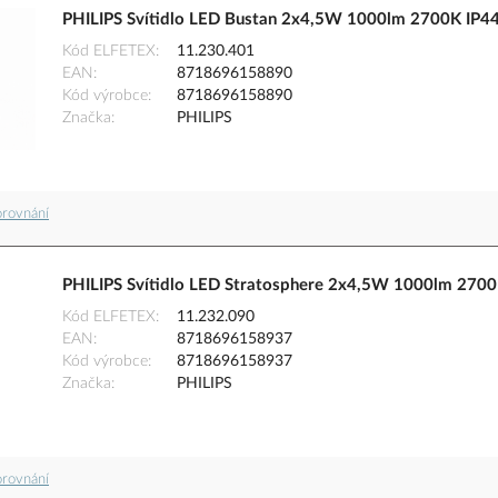
PHILIPS Svítidlo LED Bustan 2x4,5W 1000lm 2700K IP
Kód ELFETEX
11.230.401
EAN
8718696158890
Kód výrobce
8718696158890
Značka
PHILIPS
orovnání
PHILIPS Svítidlo LED Stratosphere 2x4,5W 1000lm 270
Kód ELFETEX
11.232.090
EAN
8718696158937
Kód výrobce
8718696158937
Značka
PHILIPS
orovnání