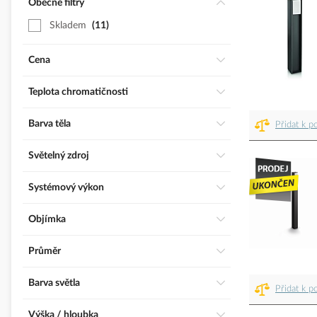
Obecné filtry
Skladem
11
Cena
Teplota chromatičnosti
Barva těla
Přidat k p
Světelný zdroj
Systémový výkon
Objímka
Průměr
Barva světla
Přidat k p
Výška / hloubka