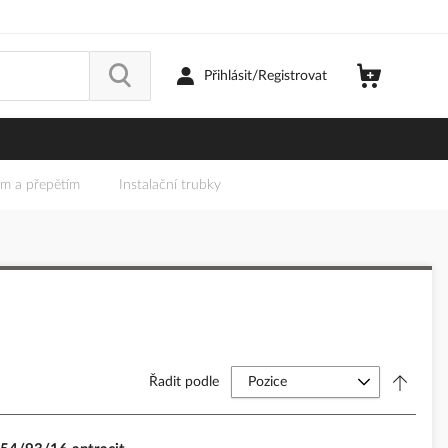
Přihlásit/Registrovat
em a přepětím
Instalační trubky
Řadit podle