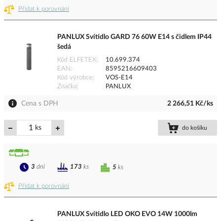
Přidat k porovnání
PANLUX Svítidlo GARD 76 60W E14 s čidlem IP44
šedá
Kód ELFETEX
10.699.374
EAN
8595216609403
Kód výrobce
VOS-E14
Značka
PANLUX
Cena s DPH
2 266,51 Kč/ks
ks
do košíku
3
dní
173
ks
5
ks
Přidat k porovnání
PANLUX Svítidlo LED OKO EVO 14W 1000lm