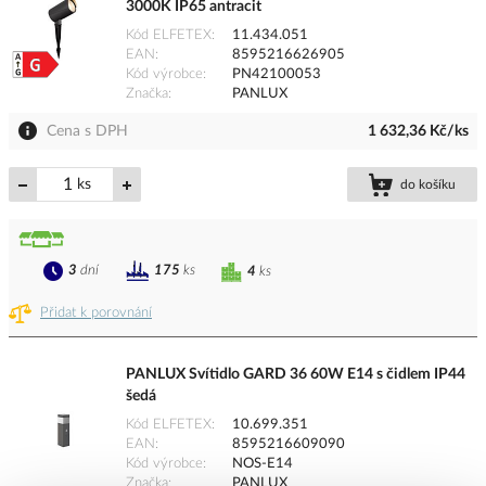
3000K IP65 antracit
Kód ELFETEX
11.434.051
EAN
8595216626905
Kód výrobce
PN42100053
Značka
PANLUX
Cena s DPH
1 632,36 Kč/ks
ks
do košíku
3
dní
175
ks
4
ks
Přidat k porovnání
PANLUX Svítidlo GARD 36 60W E14 s čidlem IP44
šedá
Kód ELFETEX
10.699.351
EAN
8595216609090
Kód výrobce
NOS-E14
Značka
PANLUX