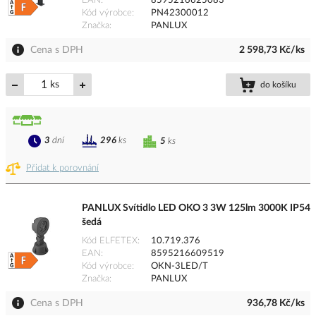
EAN
8595216625083
Kód výrobce
PN42300012
Značka
PANLUX
Cena s DPH
2 598,73 Kč/ks
ks
do košíku
3
dní
296
ks
5
ks
Přidat k porovnání
PANLUX Svítidlo LED OKO 3 3W 125lm 3000K IP54
šedá
Kód ELFETEX
10.719.376
EAN
8595216609519
Kód výrobce
OKN-3LED/T
Značka
PANLUX
Cena s DPH
936,78 Kč/ks