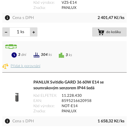
Kód výrobce
VZS-E14
Značka
PANLUX
Cena s DPH
2 401,47 Kč/ks
ks
do košíku
3
dní
304
ks
3
ks
Přidat k porovnání
PANLUX Svítidlo GARD 36 60W E14 se
soumrakovým senzorem IP44 šedá
Kód ELFETEX
11.228.430
EAN
8595216620958
Kód výrobce
NOT-E14
Značka
PANLUX
Cena s DPH
1 658,32 Kč/ks