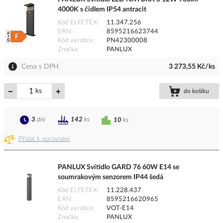
4000K s čidlem IP54 antracit
Kód ELFETEX
11.347.256
EAN
8595216623744
Kód výrobce
PN42300008
Značka
PANLUX
Cena s DPH
3 273,55 Kč/ks
ks
do košíku
3
dní
142
ks
10
ks
Přidat k porovnání
PANLUX Svítidlo GARD 76 60W E14 se
soumrakovým senzorem IP44 šedá
Kód ELFETEX
11.228.437
EAN
8595216620965
Kód výrobce
VOT-E14
Značka
PANLUX