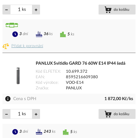
ks
do košíku
3
dní
36
ks
5
ks
Přidat k porovnání
PANLUX Svítidlo GARD 76 60W E14 IP44 šedá
Kód ELFETEX
10.699.372
EAN
8595216609380
Kód výrobce
VOO-E14
Značka
PANLUX
Cena s DPH
1 872,00 Kč/ks
ks
do košíku
3
dní
243
ks
5
ks