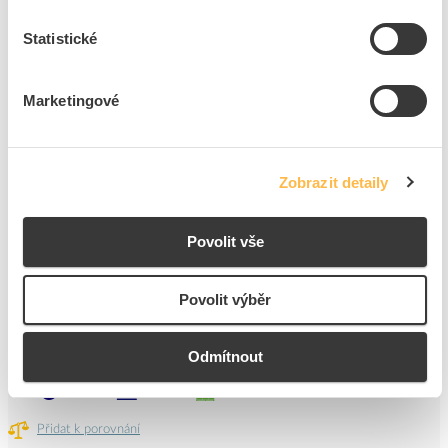
Statistické
3
dní
753
ks
4
ks
Přidat k porovnání
Marketingové
PANLUX Svítidlo CANDELA 20W E27 IP54 černá
Kód ELFETEX
11.434.053
Zobrazit detaily
EAN
8595216626943
Kód výrobce
PN42106002
Značka
PANLUX
Povolit vše
Cena s DPH
2 074,45 Kč/ks
Povolit výběr
ks
do košíku
Odmítnout
3
dní
70
ks
3
ks
Přidat k porovnání