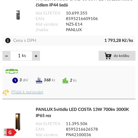
čidlem IP44 šedá
Kód ELFETEX
10.699.355
EAN
8595216609106
Kód výrobce
NZS-E14
Značka
PANLUX
Cena s DPH
1 793,28 Kč/ks
ks
do košíku
3
dní
368
ks
2
ks
Přidat k porovnání
PANLUX Svítidlo LED COSTA 13W 700lm 3000K
IP65 rez
Kód ELFETEX
11.395.506
EAN
8595216626578
Kód výrobce
PN42100036