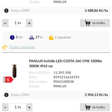
Značka
PANLUX
Cena s DPH
2 488,86 Kč/ks
ks
do košíku
3
dní
27
ks
K objednání
Přidat k porovnání
PANLUX Svítidlo LED COSTA 360 19W 1000lm
3000K IP65 rez
Kód ELFETEX
11.395.508
EAN
8595216626592
Kód výrobce
PN42100038
Značka
PANLUX
Cena s DPH
2 904,13 Kč/ks
ks
do košíku