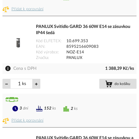
Přidat k porovnání
PANLUX Svítidlo GARD 36 60W E14 se zásuvkou
IP44 šedá
Kód ELFETEX
10.699.353
EAN
8595216609083
Kód výrobce
NOZ-E14
Značka
PANLUX
Cena s DPH
1 388,39 Kč/ks
ks
do košíku
3
dní
152
ks
2
ks
Přidat k porovnání
PANLUX Svítidlo GARD 36 60W E14 se zásuvkou a