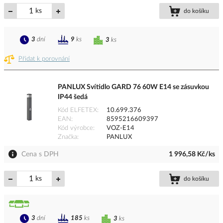
ks
do košíku
3
dní
9
ks
3
ks
Přidat k porovnání
PANLUX Svítidlo GARD 76 60W E14 se zásuvkou
IP44 šedá
Kód ELFETEX
10.699.376
EAN
8595216609397
Kód výrobce
VOZ-E14
Značka
PANLUX
Cena s DPH
1 996,58 Kč/ks
ks
do košíku
3
dní
185
ks
3
ks