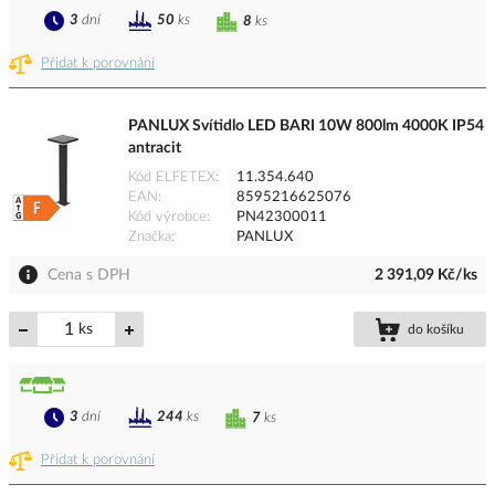
3
dní
50
ks
8
ks
Přidat k porovnání
PANLUX Svítidlo LED BARI 10W 800lm 4000K IP54
antracit
Kód ELFETEX
11.354.640
EAN
8595216625076
Kód výrobce
PN42300011
Značka
PANLUX
Cena s DPH
2 391,09 Kč/ks
ks
do košíku
3
dní
244
ks
7
ks
Přidat k porovnání