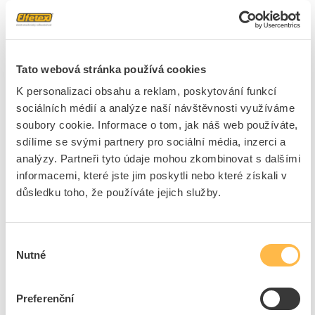
Cena s DPH
1 658,32 Kč/ks
ks
do košíku
Tato webová stránka používá cookies
K personalizaci obsahu a reklam, poskytování funkcí
sociálních médií a analýze naší návštěvnosti využíváme
3
dní
178
ks
4
ks
soubory cookie. Informace o tom, jak náš web používáte,
sdílíme se svými partnery pro sociální média, inzerci a
Přidat k porovnání
analýzy. Partneři tyto údaje mohou zkombinovat s dalšími
informacemi, které jste jim poskytli nebo které získali v
PANLUX Svítidlo GARD 36 60W E14 IP44 šedá
důsledku toho, že používáte jejich služby.
Kód ELFETEX
10.699.349
EAN
8595216609076
Kód výrobce
NOO-E14
Značka
PANLUX
Výběr
Nutné
souhlasu
Cena s DPH
1 243,05 Kč/ks
ks
do košíku
Preferenční