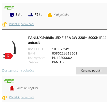
3
dní
75
ks
K objednání
Přidat k porovnání
PANLUX Svítidlo LED FIERA 3W 220lm 6000K IP44
antracit
Kód ELFETEX
10.837.249
EAN
8595216612601
Kód výrobce
PN42200002
Značka
PANLUX
Dostupnost na pobočce
Cena na poptání
Pouze na poptání
Přidat k porovnání