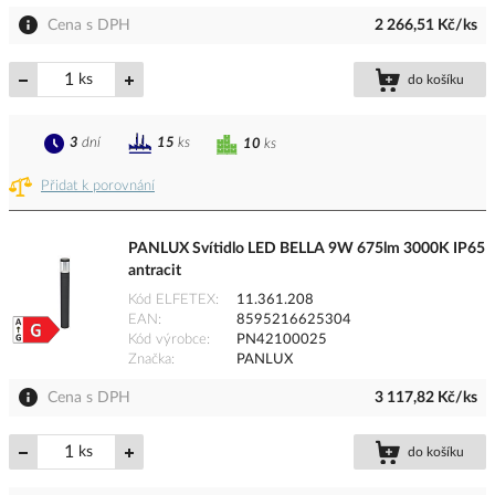
Cena s DPH
2 266,51 Kč/ks
ks
do košíku
3
dní
15
ks
10
ks
Přidat k porovnání
PANLUX Svítidlo LED BELLA 9W 675lm 3000K IP65
antracit
Kód ELFETEX
11.361.208
EAN
8595216625304
Kód výrobce
PN42100025
Značka
PANLUX
Cena s DPH
3 117,82 Kč/ks
ks
do košíku