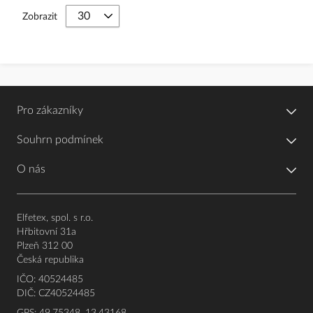
Zobrazit
Pro zákazníky
Souhrn podmínek
O nás
Elfetex, spol. s r.o.
Hřbitovní 31a
Plzeň 312 00
Česká republika
IČO: 40524485
DIČ: CZ40524485