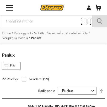
Přihlásit/Regi
Domů
Katalogy-elf
Svítidla
Venkovní a zahradní svítidla
Sloupková svítidla
Panlux
Panlux
Filtr
22 Položky
Skladem
(19)
Řadit podle
PANLUX Svítidlo LED NATURA S 12W 960lm