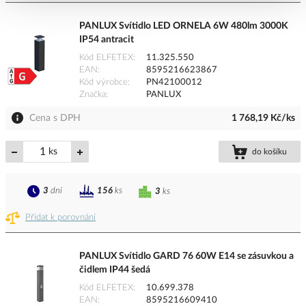
PANLUX Svítidlo LED ORNELA 6W 480lm 3000K
IP54 antracit
Kód ELFETEX
11.325.550
EAN
8595216623867
Kód výrobce
PN42100012
Značka
PANLUX
Cena s DPH
1 768,19 Kč/ks
ks
do košíku
3
dní
156
ks
3
ks
Přidat k porovnání
PANLUX Svítidlo GARD 76 60W E14 se zásuvkou a
čidlem IP44 šedá
Kód ELFETEX
10.699.378
EAN
8595216609410