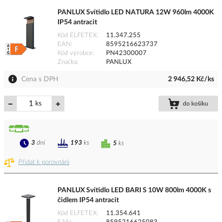
PANLUX Svítidlo LED NATURA 12W 960lm 4000K
IP54 antracit
Kód ELFETEX
11.347.255
EAN
8595216623737
Kód výrobce
PN42300007
Značka
PANLUX
Cena s DPH
2 946,52 Kč/ks
ks
do košíku
3
dní
193
ks
5
ks
Přidat k porovnání
PANLUX Svítidlo LED BARI S 10W 800lm 4000K s
čidlem IP54 antracit
Kód ELFETEX
11.354.641