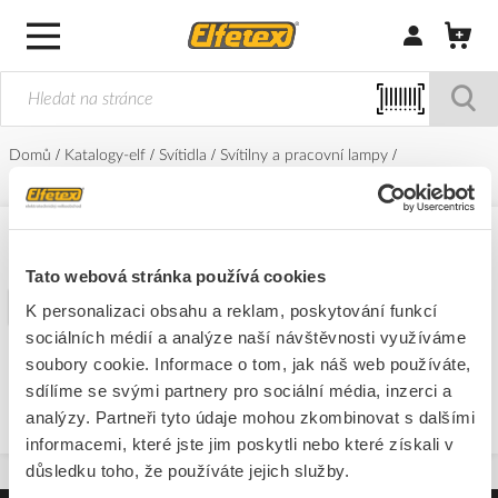
Přihlásit/Regi
Domů
Katalogy-elf
Svítidla
Svítilny a pracovní lampy
Přenosné svítilny
Solight
Solight
Tato webová stránka používá cookies
Filtr
K personalizaci obsahu a reklam, poskytování funkcí
sociálních médií a analýze naší návštěvnosti využíváme
soubory cookie. Informace o tom, jak náš web používáte,
Nepodařilo se nalést žádné produkty
sdílíme se svými partnery pro sociální média, inzerci a
analýzy. Partneři tyto údaje mohou zkombinovat s dalšími
informacemi, které jste jim poskytli nebo které získali v
důsledku toho, že používáte jejich služby.