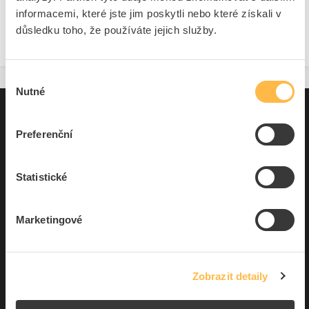
informacemi, které jste jim poskytli nebo které získali v
Nepodařilo se nalést žádné produkty
důsledku toho, že používáte jejich služby.
Výběr
Nutné
souhlasu
Pro zákazníky
Preferenční
Souhrn podmínek
O nás
Statistické
Marketingové
Elfetex, spol. s r.o.
Hřbitovní 31a
Plzeň 312 00
Česká republika
Zobrazit detaily
IČO: 40524485
DIČ: CZ40524485