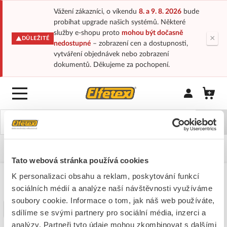
Vážení zákazníci, o víkendu
8. a 9. 8. 2026
bude
probíhat upgrade našich systémů. Některé
služby e-shopu proto
mohou být dočasně
×
DŮLEŽITÉ
nedostupné
– zobrazení cen a dostupnosti,
vytváření objednávek nebo zobrazení
dokumentů. Děkujeme za pochopení.
Přihlásit/Regi
Domů
Katalogy-elf
Svítidla
Svítidla Downlight
SLV
Tato webová stránka používá cookies
K personalizaci obsahu a reklam, poskytování funkcí
SLV
sociálních médií a analýze naší návštěvnosti využíváme
soubory cookie. Informace o tom, jak náš web používáte,
Filtr
sdílíme se svými partnery pro sociální média, inzerci a
analýzy. Partneři tyto údaje mohou zkombinovat s dalšími