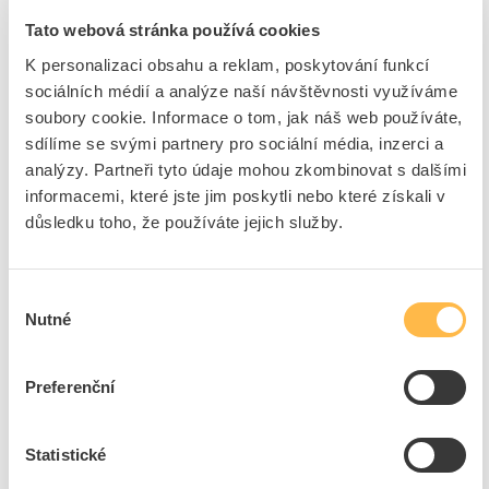
Přidat k porovnání
Tato webová stránka používá cookies
K personalizaci obsahu a reklam, poskytování funkcí
PANLUX Svítidlo LED MODENA 50W 5000lm
sociálních médií a analýze naší návštěvnosti využíváme
4000K reflektor IP65
soubory cookie. Informace o tom, jak náš web používáte,
Kód ELFETEX
11.099.953
EAN
8595216617552
sdílíme se svými partnery pro sociální média, inzerci a
Kód výrobce
PN33300010
analýzy. Partneři tyto údaje mohou zkombinovat s dalšími
Značka
PANLUX
informacemi, které jste jim poskytli nebo které získali v
Dostupnost na pobočce
Cena na poptání
důsledku toho, že používáte jejich služby.
Výběr
Pouze na poptání
Nutné
souhlasu
Přidat k porovnání
Preferenční
PANLUX Svítidlo LED MODENA 30W 3000lm
4000K reflektor IP65
Kód ELFETEX
11.099.952
Statistické
EAN
8595216617545
Kód výrobce
PN33300009