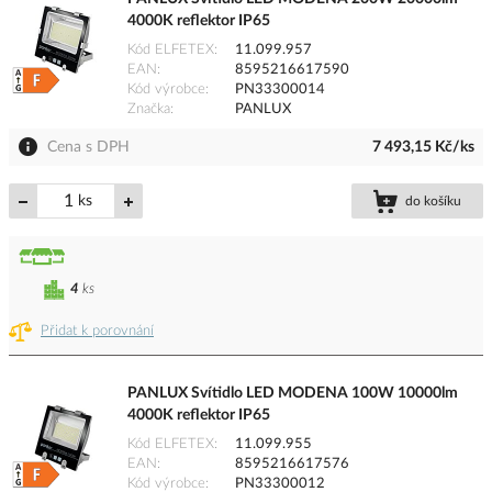
4000K reflektor IP65
Kód ELFETEX
11.099.957
EAN
8595216617590
Kód výrobce
PN33300014
Značka
PANLUX
Cena s DPH
7 493,15 Kč/ks
ks
do košíku
4
ks
Přidat k porovnání
PANLUX Svítidlo LED MODENA 100W 10000lm
4000K reflektor IP65
Kód ELFETEX
11.099.955
EAN
8595216617576
Kód výrobce
PN33300012