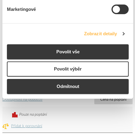
Značka
PANLUX
Marketingové
Dostupnost na pobočce
Cena na poptání
Pouze na poptání
Zobrazit detaily
Přidat k porovnání
Povolit vše
PANLUX Svítidlo LED MODENA 20W 2000lm
4000K reflektor IP65
Povolit výběr
Kód ELFETEX
11.099.951
EAN
8595216617538
Kód výrobce
PN33300008
Odmítnout
Značka
PANLUX
Dostupnost na pobočce
Cena na poptání
Pouze na poptání
Přidat k porovnání