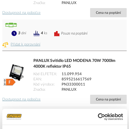
Značka
PANLUX
Dostupnost na pobočce
Cena na poptání
3
dní
4
ks
Pouze na poptání
Přidat k porovnání
PANLUX Svítidlo LED MODENA 70W 7000lm
4000K reflektor IP65
Kód ELFETEX
11.099.954
EAN
8595216617569
Kód výrobce
PN33300011
Značka
PANLUX
Dostupnost na pobočce
Cena na poptání
Pouze na poptání