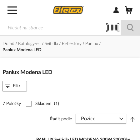
Přihlásit/Regi
Domů
Katalogy-elf
Svítidla
Reflektory
Panlux
Panlux Modena LED
Panlux Modena LED
Filtr
7 Položky
Skladem
(1)
Řadit podle
PANLUX Svítidlo LED MODENA 200W 20000lm