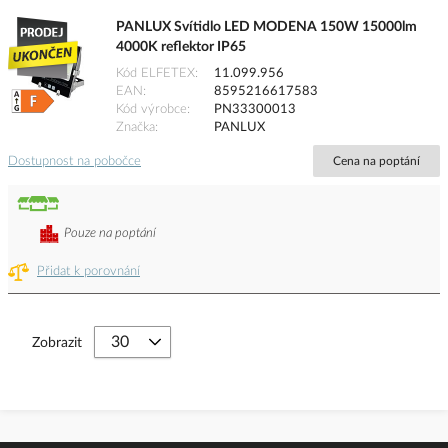
PANLUX Svítidlo LED MODENA 150W 15000lm
4000K reflektor IP65
Kód ELFETEX
11.099.956
EAN
8595216617583
Kód výrobce
PN33300013
Značka
PANLUX
Dostupnost na pobočce
Cena na poptání
Pouze na poptání
Přidat k porovnání
Zobrazit