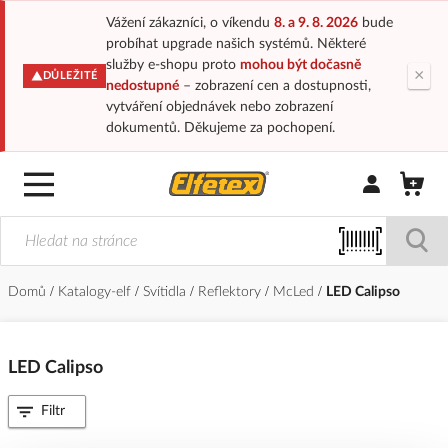
Vážení zákazníci, o víkendu
8. a 9. 8. 2026
bude
probíhat upgrade našich systémů. Některé
služby e-shopu proto
mohou být dočasně
×
DŮLEŽITÉ
nedostupné
– zobrazení cen a dostupnosti,
vytváření objednávek nebo zobrazení
dokumentů. Děkujeme za pochopení.
Přihlásit/Regi
Domů
Katalogy-elf
Svítidla
Reflektory
McLed
LED Calipso
LED Calipso
Filtr