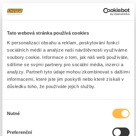
1 položka
Skladem
(1)
Řadit podle
Tato webová stránka používá cookies
MCLED Svítidlo LED CALIPSO 45W 3800/1900lm
K personalizaci obsahu a reklam, poskytování funkcí
6500K kabel 3m, reflektor se zástrčkou IP54
sociálních médií a analýze naší návštěvnosti využíváme
Kód ELFETEX
11.232.584
soubory cookie. Informace o tom, jak náš web používáte,
EAN
8595607128148
sdílíme se svými partnery pro sociální média, inzerci a
Kód výrobce
ML-511.600.65.0
analýzy. Partneři tyto údaje mohou zkombinovat s dalšími
Značka
MCLED
informacemi, které jste jim poskytli nebo které získali v
Cena s DPH
2 110,65 Kč/ks
důsledku toho, že používáte jejich služby.
ks
do košíku
Výběr
Nutné
souhlasu
3
dní
137
ks
4
ks
Preferenční
Přidat k porovnání