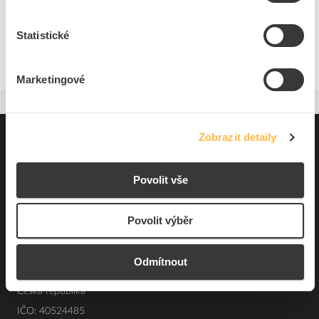
Statistické
Zobrazit
Marketingové
Zobrazit detaily
Pro zákazníky
Souhrn podmínek
Povolit vše
O nás
Povolit výběr
Elfetex, spol. s r.o.
Odmítnout
Hřbitovní 31a
Plzeň 312 00
Česká republika
IČO: 40524485