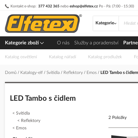
Přejít
Kontakt e-shop:
377 432 365
nebo
eshop@elfetex.cz
Po - Pá: (7:00 - 15:30)
na
obsah
Kategorie
Kategorie zboží
O nás
Služby a poradenství
Partne
Katalog osvětlení
Katalog nářadí
Katalog prodlužek
Fo
Domů
Katalogy-elf
Svítidla
Reflektory
Emos
LED Tambo s čidle
LED Tambo s čidlem
Svítidla
2 Položky
Reflektory
Emos