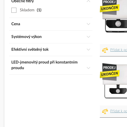
Obecné filtry
Skladem
1
Cena
Systémový výkon
Efektivní světelný tok
Přidat k p
LED-jmenovitý proud při konstantním
proudu
Přidat k p