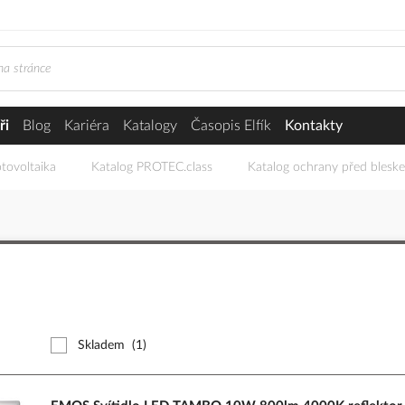
ři
Blog
Kariéra
Katalogy
Časopis Elfík
Kontakty
tovoltaika
Katalog PROTEC.class
Katalog ochrany před blesk
m
Skladem
(1)