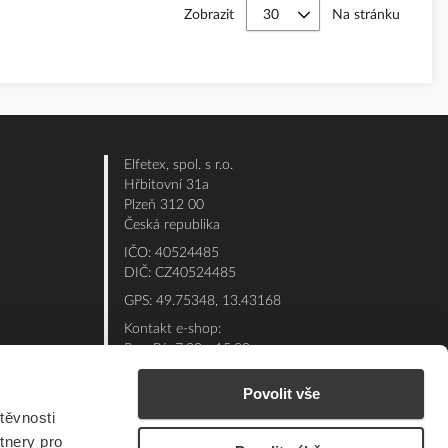
Zobrazit
Na stránku
Elfetex, spol. s r.o.
Hřbitovní 31a
Plzeň 312 00
Česká republika
IČO: 40524485
DIČ: CZ40524485
GPS: 49.75348, 13.43168
Kontakt e-shop:
Po - Pá: 7:00 - 15:30
Referent:
377 432 365
Povolit vše
Technická podpora: 377 432 311
těvnosti
E-mail:
eshop@elfetex.cz
tnery pro