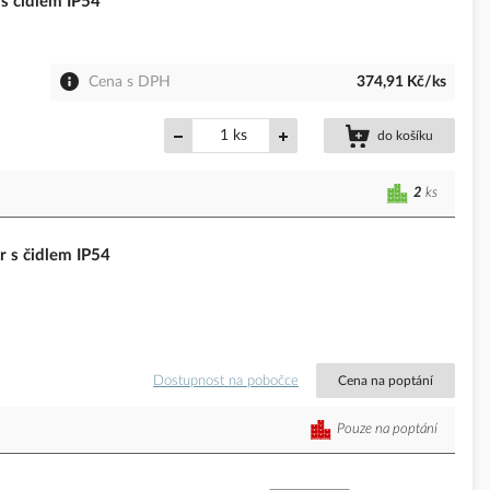
 čidlem IP54
Cena s DPH
374,91 Kč/ks
ks
do košíku
2
ks
 s čidlem IP54
Dostupnost na pobočce
Cena na poptání
Pouze na poptání