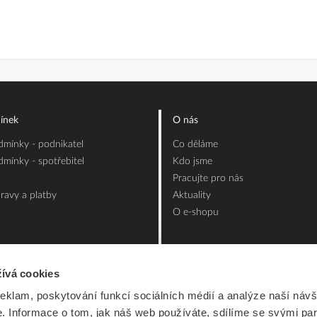
ínek
O nás
mínky - podnikatel
Co děláme
mínky - spotřebitel
Kdo jsme
Pracujte pro nás
ravy a platby
Aktuality
O e-shopu
ívá cookies
reklam, poskytování funkcí sociálních médií a analýze naší návš
 Informace o tom, jak náš web používáte, sdílíme se svými par