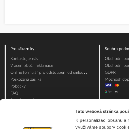
Pro zákazníky
Souhrn podm
Kontaktujte nás
Obchodní pod
Vrácení zboží, reklamace
Obchodní pod
Online formulář pro odstoupení od smlouvy
GDPR
Poškozená zásilka
Možnosti dop
Pobočky
FAQ
Slovník pojmů
Mapa webu
Tato webová stránka použ
Ceník obalových materiálů
K personalizaci obsahu a 
využíváme soubory cookie.