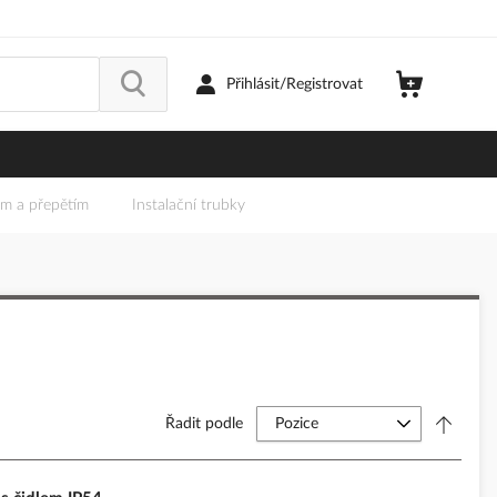
Přihlásit/Registrovat
em a přepětím
Instalační trubky
Řadit podle