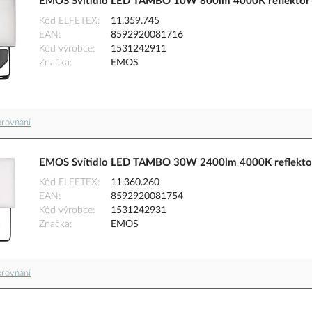
EMOS Svítidlo LED TAMBO 10W 800lm 4000K reflektor s
Kód ELFETEX
11.359.745
EAN
8592920081716
Kód výrobce
1531242911
Značka
EMOS
orovnání
EMOS Svítidlo LED TAMBO 30W 2400lm 4000K reflektor
Kód ELFETEX
11.360.260
EAN
8592920081754
Kód výrobce
1531242931
Značka
EMOS
orovnání