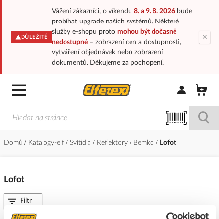
Vážení zákazníci, o víkendu
8. a 9. 8. 2026
bude
probíhat upgrade našich systémů. Některé
služby e-shopu proto
mohou být dočasně
×
DŮLEŽITÉ
nedostupné
– zobrazení cen a dostupnosti,
vytváření objednávek nebo zobrazení
dokumentů. Děkujeme za pochopení.
Přihlásit/Regi
Domů
Katalogy-elf
Svítidla
Reflektory
Bemko
Lofot
Lofot
Filtr