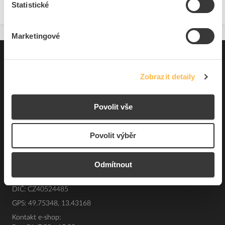
Statistické
Marketingové
Pro zákazníky
Zobrazit detaily
Souhrn podmínek
O nás
Povolit vše
Povolit výběr
Elfetex, spol. s r.o.
Hřbitovní 31a
Plzeň 312 00
Odmítnout
Česká republika
IČO: 40524485
DIČ: CZ40524485
GPS: 49.75348, 13.43168
Kontakt e-shop: