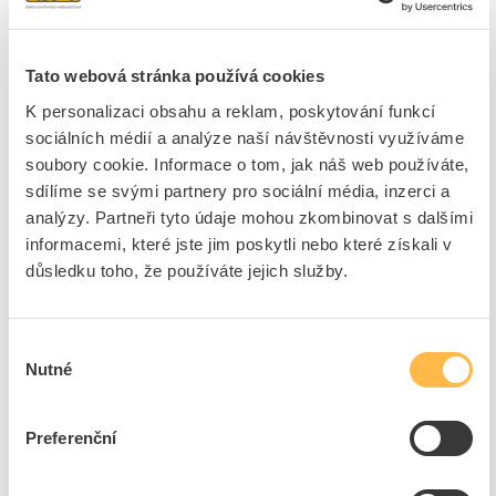
1 položka
Skladem
(0)
Tato webová stránka používá cookies
Řadit podle
K personalizaci obsahu a reklam, poskytování funkcí
sociálních médií a analýze naší návštěvnosti využíváme
BEMKO Svítidlo LED LOFOT 200W 17000lm 6000K
soubory cookie. Informace o tom, jak náš web používáte,
reflektor IP65
sdílíme se svými partnery pro sociální média, inzerci a
Kód ELFETEX
11.369.922
analýzy. Partneři tyto údaje mohou zkombinovat s dalšími
EAN
5900280924278
Kód výrobce
105778
informacemi, které jste jim poskytli nebo které získali v
Značka
BEMKO
důsledku toho, že používáte jejich služby.
Dostupnost na pobočce
Cena na poptání
Výběr
Pouze na poptání
Nutné
souhlasu
Přidat k porovnání
Preferenční
Zobrazit