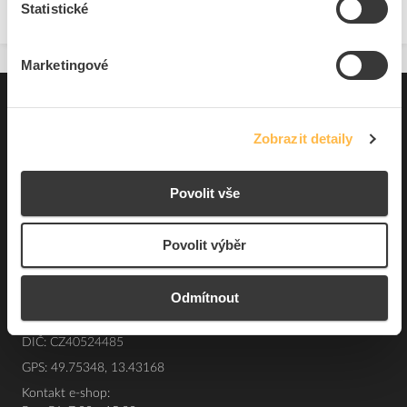
Statistické
Marketingové
Pro zákazníky
Zobrazit detaily
Souhrn podmínek
O nás
Povolit vše
Povolit výběr
Elfetex, spol. s r.o.
Hřbitovní 31a
Plzeň 312 00
Odmítnout
Česká republika
IČO: 40524485
DIČ: CZ40524485
GPS: 49.75348, 13.43168
Kontakt e-shop: