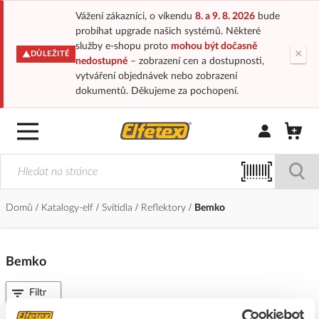
Vážení zákazníci, o víkendu
8. a 9. 8. 2026
bude
probíhat upgrade našich systémů. Některé
služby e-shopu proto
mohou být dočasně
×
DŮLEŽITÉ
nedostupné
– zobrazení cen a dostupnosti,
vytváření objednávek nebo zobrazení
dokumentů. Děkujeme za pochopení.
Přihlásit/Regi
Domů
Katalogy-elf
Svítidla
Reflektory
Bemko
Bemko
Filtr