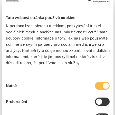
1 položka
Skladem
(0)
Tato webová stránka používá cookies
Řadit podle
K personalizaci obsahu a reklam, poskytování funkcí
sociálních médií a analýze naší návštěvnosti využíváme
BEMKO Svítidlo LED LOFOT 200W 17000lm 6000K
soubory cookie. Informace o tom, jak náš web používáte,
reflektor IP65
sdílíme se svými partnery pro sociální média, inzerci a
Kód ELFETEX
11.369.922
analýzy. Partneři tyto údaje mohou zkombinovat s dalšími
EAN
5900280924278
Kód výrobce
105778
informacemi, které jste jim poskytli nebo které získali v
Značka
BEMKO
důsledku toho, že používáte jejich služby.
Dostupnost na pobočce
Cena na poptání
Výběr
Pouze na poptání
Nutné
souhlasu
Přidat k porovnání
Preferenční
Zobrazit