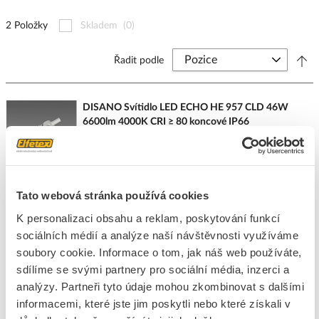
2 Položky
Skladem
(0)
Řadit podle
DISANO Svítidlo LED ECHO HE 957 CLD 46W
6600lm 4000K CRI ≥ 80 koncové IP66
Kód ELFETEX
11.535.223
Kód výrobce
16474900
Značka
DISANO
Cena s DPH
1 333,92 Kč/ks
Tato webová stránka používá cookies
Akční cena s DPH
317,25 Kč/ks
K personalizaci obsahu a reklam, poskytování funkcí
sociálních médií a analýze naší návštěvnosti využíváme
ks
do košíku
soubory cookie. Informace o tom, jak náš web používáte,
sdílíme se svými partnery pro sociální média, inzerci a
Na dotaz
K objednání
analýzy. Partneři tyto údaje mohou zkombinovat s dalšími
informacemi, které jste jim poskytli nebo které získali v
Přidat k porovnání