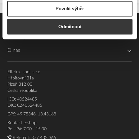
Povolit výběr
Pro zákazníky
Odmítnout
Souhrn podmínek
O nás
Elfetex, spol. s r.o.
Hřbitovní 31a
Plzeň 312 00
Česká republika
IČO: 40524485
DIČ: CZ40524485
GPS: 49.75348, 13.43168
Kontakt e-shop:
Po - Pá: 7:00 - 15:30
Referent:
377 432 365