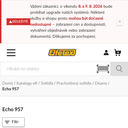
Vážení zákazníci, o víkendu
8. a 9. 8. 2026
bude
probíhat upgrade našich systémů. Některé
služby e-shopu proto
mohou být dočasně
×
DŮLEŽITÉ
nedostupné
– zobrazení cen a dostupnosti,
vytváření objednávek nebo zobrazení
dokumentů. Děkujeme za pochopení.
Přihlásit/Regi
Domů
Katalogy-elf
Svítidla
Prachotěsná svítidla
Disano
Echo 957
Echo 957
Filtr