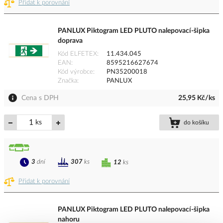
Přidat k porovnání
PANLUX Piktogram LED PLUTO nalepovací-šipka
doprava
Kód ELFETEX
11.434.045
EAN
8595216627674
Kód výrobce
PN35200018
Značka
PANLUX
Cena s DPH
25,95 Kč/ks
ks
do košíku
3
dní
307
ks
12
ks
Přidat k porovnání
PANLUX Piktogram LED PLUTO nalepovací-šipka
nahoru