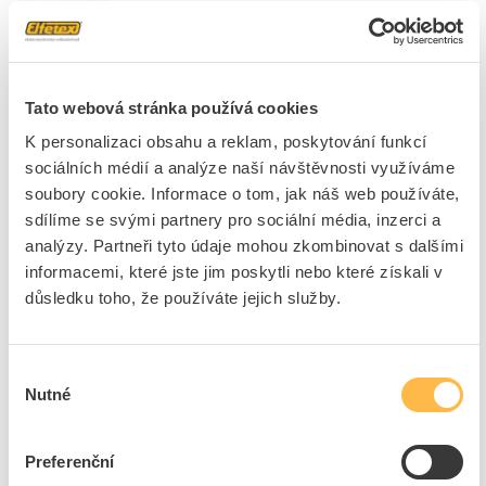
Kód ELFETEX
11.434.046
EAN
8595216627681
Kód výrobce
PN35200019
Značka
PANLUX
Tato webová stránka používá cookies
Cena s DPH
25,95 Kč/ks
K personalizaci obsahu a reklam, poskytování funkcí
sociálních médií a analýze naší návštěvnosti využíváme
ks
do košíku
soubory cookie. Informace o tom, jak náš web používáte,
sdílíme se svými partnery pro sociální média, inzerci a
analýzy. Partneři tyto údaje mohou zkombinovat s dalšími
3
dní
44
ks
10
ks
informacemi, které jste jim poskytli nebo které získali v
důsledku toho, že používáte jejich služby.
Přidat k porovnání
PANLUX Piktogram LED PLUTO nalepovací-šipka
Výběr
dolů
Nutné
souhlasu
Kód ELFETEX
11.434.047
EAN
8595216627698
Kód výrobce
PN35200020
Preferenční
Značka
PANLUX