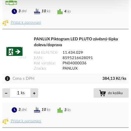
3
dní
10
ks
4
ks
Přidat k porovnání
PANLUX Piktogram LED PLUTO závěsný-šipka
doleva/doprava
Kód ELFETEX
11.434.029
EAN
8595216628091
Kód výrobce
PN04000036
Značka
PANLUX
Cena s DPH
384,13 Kč/ks
ks
do košíku
3
dní
10
ks
3
ks
Přidat k porovnání