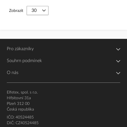
Zobrazit
Pro zákazníky
Souhrn podmínek
O nás
Elfetex, spol. s r.o.
Hřbitovní 31a
Plzeň 312 00
Česká republika
IČO: 40524485
DIČ: CZ40524485