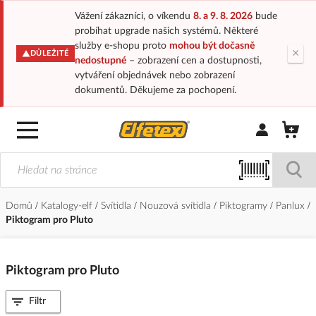
Vážení zákazníci, o víkendu
8. a 9. 8. 2026
bude
probíhat upgrade našich systémů. Některé
služby e-shopu proto
mohou být dočasně
×
DŮLEŽITÉ
nedostupné
– zobrazení cen a dostupnosti,
vytváření objednávek nebo zobrazení
dokumentů. Děkujeme za pochopení.
Přihlásit/Regi
Domů
Katalogy-elf
Svítidla
Nouzová svítidla
Piktogramy
Panlux
Piktogram pro Pluto
Piktogram pro Pluto
Filtr