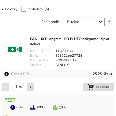
6 Položky
Skladem
(6)
Řadit podle
PANLUX Piktogram LED PLUTO nalepovací-šipka
doleva
Kód ELFETEX
11.434.044
EAN
8595216627728
Kód výrobce
PN35200017
Značka
PANLUX
Cena s DPH
25,95 Kč/ks
ks
do košíku
3
dní
403
ks
13
ks