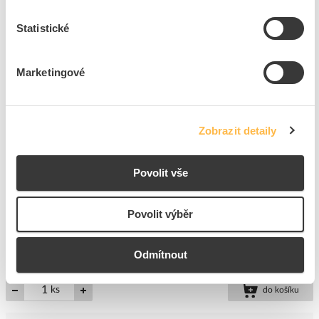
Cena s DPH
25,95 Kč/ks
Statistické
ks
do košíku
Marketingové
3
dní
216
ks
6
ks
Zobrazit detaily
Přidat k porovnání
Povolit vše
PANLUX Piktogram LED PLUTO závěsný-šipka dolů
Kód ELFETEX
11.434.041
EAN
8595216628114
Povolit výběr
Kód výrobce
PN04000038
Značka
PANLUX
Odmítnout
Cena s DPH
384,13 Kč/ks
ks
do košíku