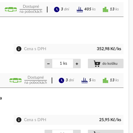
Dostupné
3
dní
13
ks
405
ks
na pobočkách
Cena s DPH
352,98 Kč/ks
ks
do košíku
Dostupné
3
dní
13
ks
5
ks
na pobočkách
a
Cena s DPH
25,95 Kč/ks