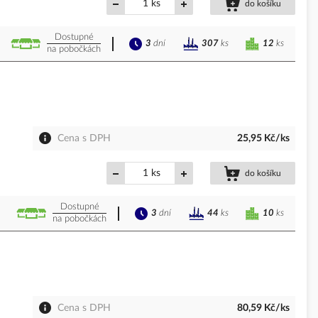
ks
do košíku
Dostupné
3
dní
12
ks
307
ks
na pobočkách
Cena s DPH
25,95 Kč/ks
ks
do košíku
Dostupné
3
dní
10
ks
44
ks
na pobočkách
Cena s DPH
80,59 Kč/ks