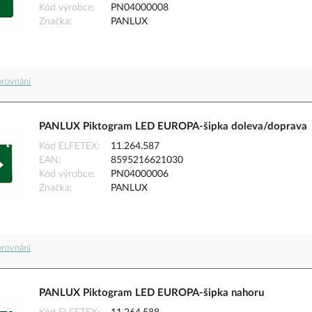
Kód výrobce
PN04000008
Značka
PANLUX
orovnání
PANLUX Piktogram LED EUROPA-šipka doleva/doprava
Kód ELFETEX
11.264.587
EAN
8595216621030
Kód výrobce
PN04000006
Značka
PANLUX
orovnání
PANLUX Piktogram LED EUROPA-šipka nahoru