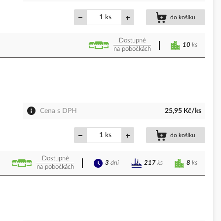
ks
do košíku
Dostupné
10
ks
na pobočkách
Cena s DPH
25,95 Kč/ks
ks
do košíku
Dostupné
3
dní
8
ks
217
ks
na pobočkách