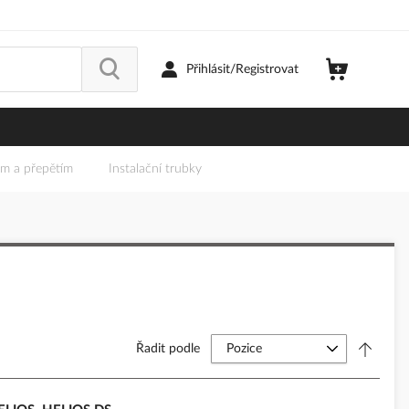
Přihlásit/Registrovat
em a přepětím
Instalační trubky
Řadit podle