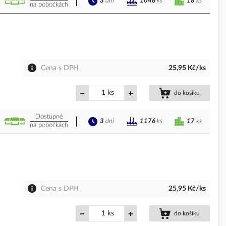
3
dní
18
ks
1046
ks
na pobočkách
Cena s DPH
25,95 Kč/ks
ks
do košíku
Dostupné
3
dní
17
ks
1176
ks
na pobočkách
Cena s DPH
25,95 Kč/ks
ks
do košíku