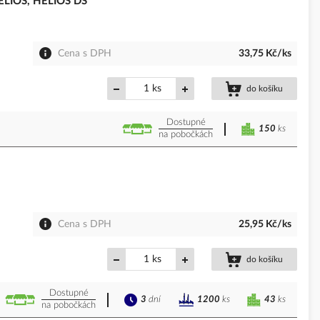
ELIOS, HELIOS DS
Cena s DPH
33,75 Kč/ks
ks
do košíku
Dostupné
150
ks
na pobočkách
Cena s DPH
25,95 Kč/ks
ks
do košíku
Dostupné
3
dní
43
ks
1200
ks
na pobočkách