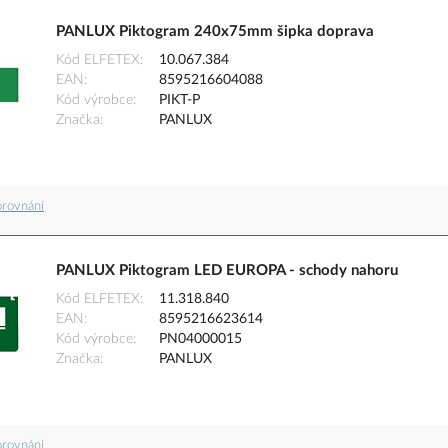
PANLUX Piktogram 240x75mm šipka doprava
Kód ELFETEX
10.067.384
EAN
8595216604088
Kód výrobce
PIKT-P
Značka
PANLUX
orovnání
PANLUX Piktogram LED EUROPA - schody nahoru
Kód ELFETEX
11.318.840
EAN
8595216623614
Kód výrobce
PN04000015
Značka
PANLUX
orovnání