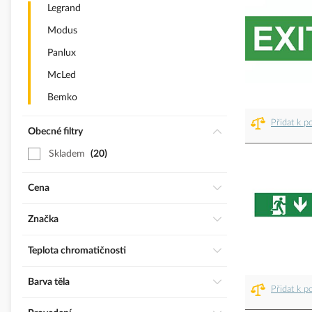
Legrand
Modus
Panlux
McLed
Bemko
Přidat k p
Obecné filtry
Skladem
20
Cena
Značka
Teplota chromatičnosti
Barva těla
Přidat k p