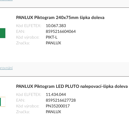
PANLUX Piktogram 240x75mm šipka doleva
Kód ELFETEX
10.067.383
EAN
8595216604064
Kód výrobce
PIKT-L
Značka
PANLUX
orovnání
PANLUX Piktogram LED PLUTO nalepovací-šipka doleva
Kód ELFETEX
11.434.044
EAN
8595216627728
Kód výrobce
PN35200017
Značka
PANLUX