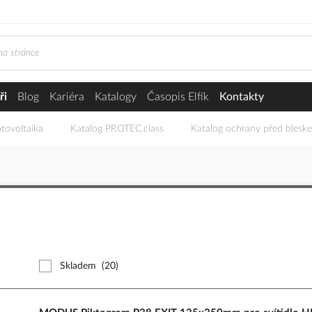
ři
Blog
Kariéra
Katalogy
Časopis Elfík
Kontakty
tovoltaika
Katalog PROTEC.class
Katalog ochrany před blesk
Skladem
(20)