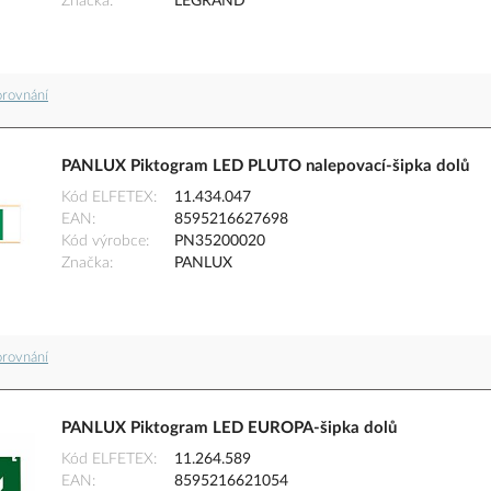
Značka
LEGRAND
orovnání
PANLUX Piktogram LED PLUTO nalepovací-šipka dolů
Kód ELFETEX
11.434.047
EAN
8595216627698
Kód výrobce
PN35200020
Značka
PANLUX
orovnání
PANLUX Piktogram LED EUROPA-šipka dolů
Kód ELFETEX
11.264.589
EAN
8595216621054