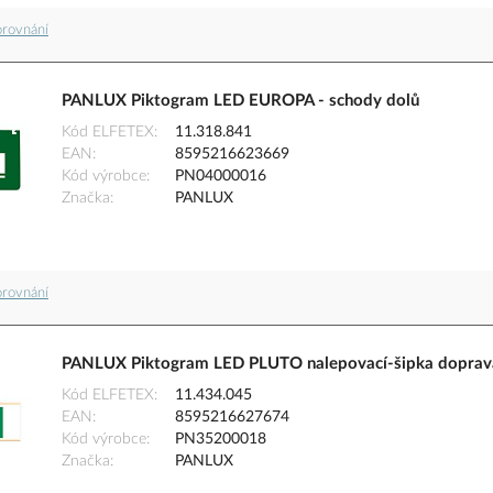
orovnání
PANLUX Piktogram LED EUROPA - schody dolů
Kód ELFETEX
11.318.841
EAN
8595216623669
Kód výrobce
PN04000016
Značka
PANLUX
orovnání
PANLUX Piktogram LED PLUTO nalepovací-šipka doprav
Kód ELFETEX
11.434.045
EAN
8595216627674
Kód výrobce
PN35200018
Značka
PANLUX