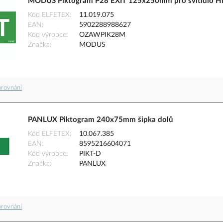
MODUS Piktogram P28 EXIT 125x250mm pro svítidlo H
Kód ELFETEX
11.019.075
EAN
5902288988627
Kód výrobce
OZAWPIK28M
Značka
MODUS
orovnání
PANLUX Piktogram 240x75mm šipka dolů
Kód ELFETEX
10.067.385
EAN
8595216604071
Kód výrobce
PIKT-D
Značka
PANLUX
orovnání