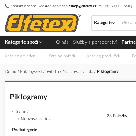
Přejít
Kontakt e-shop:
377 432 365
nebo
eshop@elfetex.cz
Po - Pá: (7:00 - 15:30)
na
obsah
Kategorie
Kategorie zboží
O nás
Služby a poradenství
Partne
Katalog osvětlení
Katalog nářadí
Katalog prodlužek
Fo
Domů
Katalogy-elf
Svítidla
Nouzová svítidla
Piktogramy
Piktogramy
Svítidla
23 Položky
Nouzová svítidla
Podkategorie