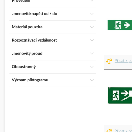
Provedení
Jmenovité napětí od / do
Materiál pouzdra
Rozpoznávací vzdálenost
Jmenovitý proud
Přidat k p
Oboustranný
Význam piktogramu
Přidat k p