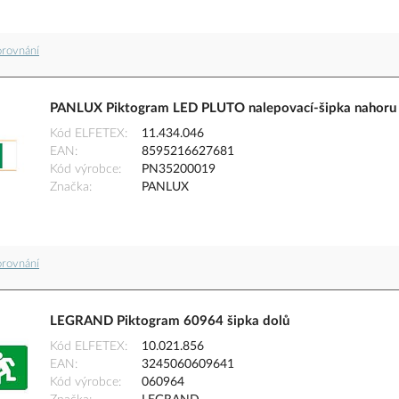
orovnání
PANLUX Piktogram LED PLUTO nalepovací-šipka nahoru
Kód ELFETEX
11.434.046
EAN
8595216627681
Kód výrobce
PN35200019
Značka
PANLUX
orovnání
LEGRAND Piktogram 60964 šipka dolů
Kód ELFETEX
10.021.856
EAN
3245060609641
Kód výrobce
060964