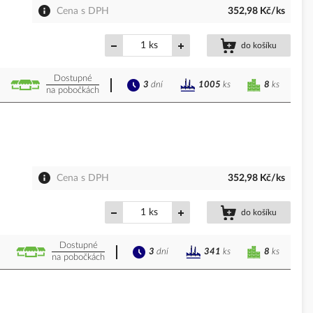
Cena s DPH
352,98 Kč/ks
ks
do košíku
Dostupné
3
dní
8
ks
1005
ks
na pobočkách
Cena s DPH
352,98 Kč/ks
ks
do košíku
Dostupné
3
dní
8
ks
341
ks
na pobočkách