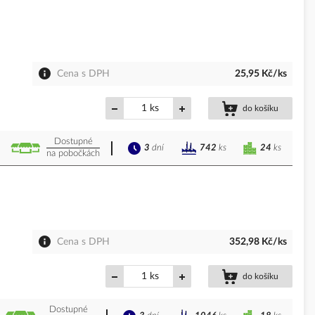
Cena s DPH
25,95 Kč/ks
ks
do košíku
Dostupné
3
dní
24
ks
742
ks
na pobočkách
Cena s DPH
352,98 Kč/ks
ks
do košíku
Dostupné