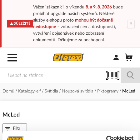
Vážení zákazníci, o víkendu
8. a 9. 8. 2026
bude
probíhat upgrade našich systémů. Některé
služby e-shopu proto
mohou být dočasně
×
DŮLEŽITÉ
nedostupné
– zobrazení cen a dostupnosti,
vytváření objednávek nebo zobrazení
dokumentů. Děkujeme za pochopení.
Přihlásit/Regi
Domů
Katalogy-elf
Svítidla
Nouzová svítidla
Piktogramy
McLed
McLed
Filtr