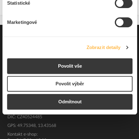
Statistické
Marketingové
Pro zákazníky
Zobrazit detaily
Souhrn podmínek
O nás
Povolit vše
Povolit výběr
Elfetex, spol. s r.o.
Hřbitovní 31a
Plzeň 312 00
Odmítnout
Česká republika
IČO: 40524485
DIČ: CZ40524485
GPS: 49.75348, 13.43168
Kontakt e-shop: