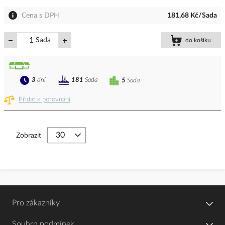
Cena s DPH
181,68 Kč/Sada
Sada
do košíku
3
dní
181
Sada
5
Sada
Přidat k porovnání
Zobrazit
Pro zákazníky
Souhrn podmínek