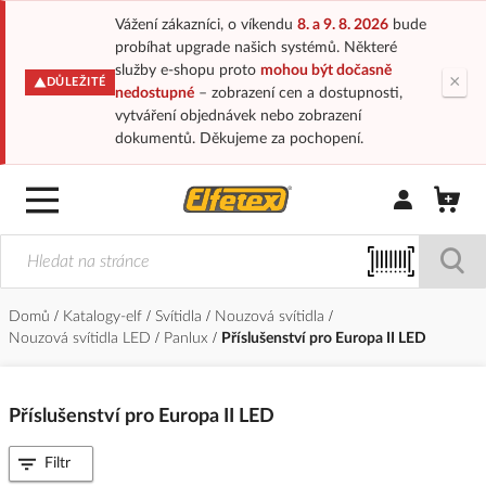
Vážení zákazníci, o víkendu
8. a 9. 8. 2026
bude
probíhat upgrade našich systémů. Některé
služby e-shopu proto
mohou být dočasně
×
DŮLEŽITÉ
nedostupné
– zobrazení cen a dostupnosti,
vytváření objednávek nebo zobrazení
dokumentů. Děkujeme za pochopení.
Přihlásit/Regi
Domů
Katalogy-elf
Svítidla
Nouzová svítidla
Nouzová svítidla LED
Panlux
Příslušenství pro Europa II LED
Příslušenství pro Europa II LED
Filtr