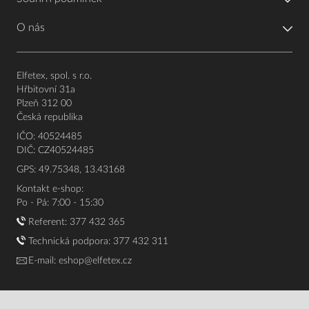
O nás
Elfetex, spol. s r.o.
Hřbitovní 31a
Plzeň 312 00
Česká republika
IČO: 40524485
DIČ: CZ40524485
GPS: 49.75348, 13.43168
Kontakt e-shop:
Po - Pá: 7:00 - 15:30
Referent:
377 432 365
Technická podpora: 377 432 311
E-mail:
eshop@elfetex.cz