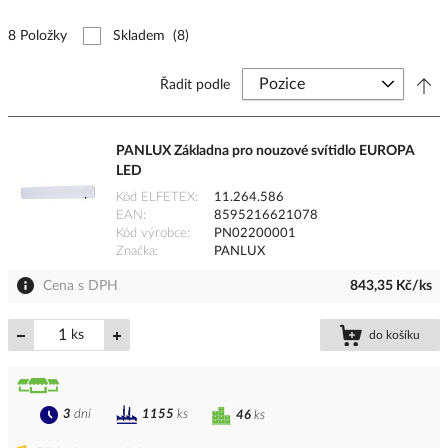
8 Položky
Skladem
(8)
Řadit podle
PANLUX Základna pro nouzové svítidlo EUROPA
LED
Kód ELFETEX
11.264.586
EAN
8595216621078
Kód výrobce
PN02200001
Značka
PANLUX
Cena s DPH
843,35 Kč/ks
ks
do košíku
3
dní
1155
ks
46
ks