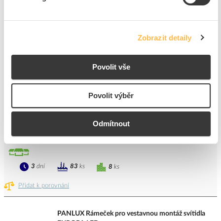
Přidat k porovnání
Zobrazit detaily
PANLUX Piktogram LED EUROPA-šipka nahoru
Kód ELFETEX
11.264.588
Povolit vše
EAN
8595216621047
Kód výrobce
PN04000007
Značka
PANLUX
Povolit výběr
Cena s DPH
352,98 Kč/ks
Odmítnout
ks
do košíku
3
dní
83
ks
8
ks
Přidat k porovnání
PANLUX Rámeček pro vestavnou montáž svítidla