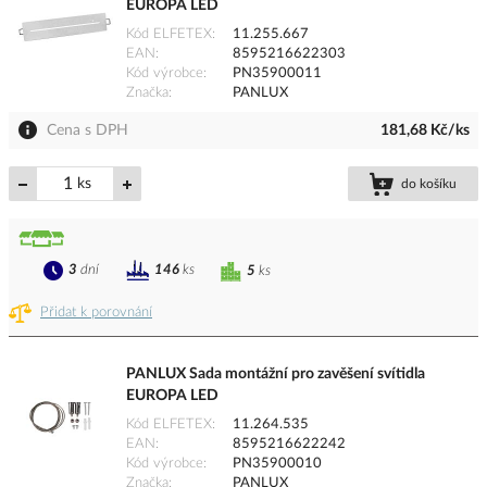
EUROPA LED
Kód ELFETEX
11.255.667
EAN
8595216622303
Kód výrobce
PN35900011
Značka
PANLUX
Cena s DPH
181,68 Kč/ks
ks
do košíku
3
dní
146
ks
5
ks
Přidat k porovnání
PANLUX Sada montážní pro zavěšení svítidla
EUROPA LED
Kód ELFETEX
11.264.535
EAN
8595216622242
Kód výrobce
PN35900010
Značka
PANLUX