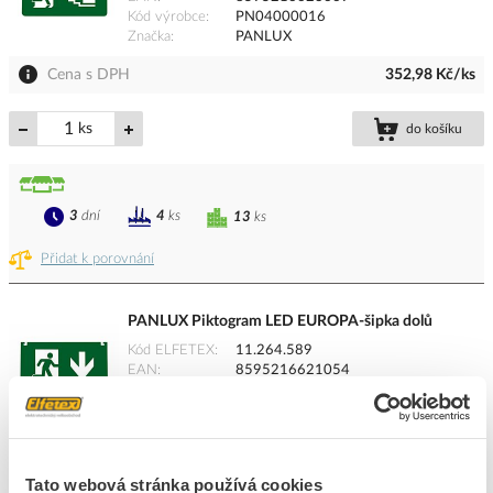
Kód výrobce
PN04000016
Značka
PANLUX
Cena s DPH
352,98 Kč/ks
ks
do košíku
3
dní
4
ks
13
ks
Přidat k porovnání
PANLUX Piktogram LED EUROPA-šipka dolů
Kód ELFETEX
11.264.589
EAN
8595216621054
Kód výrobce
PN04000008
Značka
PANLUX
Cena s DPH
352,98 Kč/ks
Tato webová stránka používá cookies