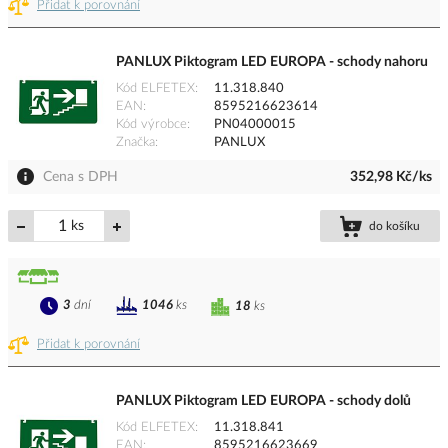
Přidat k porovnání
PANLUX Piktogram LED EUROPA - schody nahoru
Kód ELFETEX
11.318.840
EAN
8595216623614
Kód výrobce
PN04000015
Značka
PANLUX
Cena s DPH
352,98 Kč/ks
ks
do košíku
3
dní
1046
ks
18
ks
Přidat k porovnání
PANLUX Piktogram LED EUROPA - schody dolů
Kód ELFETEX
11.318.841
EAN
8595216623669