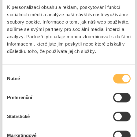
ks
do košíku
K personalizaci obsahu a reklam, poskytování funkcí
sociálních médií a analýze naší návštěvnosti využíváme
soubory cookie. Informace o tom, jak náš web používáte,
3
dní
997
ks
8
ks
sdílíme se svými partnery pro sociální média, inzerci a
analýzy. Partneři tyto údaje mohou zkombinovat s dalšími
Přidat k porovnání
informacemi, které jste jim poskytli nebo které získali v
důsledku toho, že používáte jejich služby.
PANLUX Piktogram LED EUROPA-šipka
doleva/doprava
Kód ELFETEX
11.264.587
Výběr
EAN
8595216621030
Nutné
souhlasu
Kód výrobce
PN04000006
Značka
PANLUX
Preferenční
Cena s DPH
352,98 Kč/ks
ks
do košíku
Statistické
Marketingové
3
dní
329
ks
8
ks