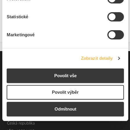
Přidat k porovnání
Statistické
Zobrazit
Marketingové
Zobrazit detaily
Pro zákazníky
Souhrn podmínek
Povolit vše
O nás
Povolit výběr
Elfetex, spol. s r.o.
Odmítnout
Hřbitovní 31a
Plzeň 312 00
Česká republika