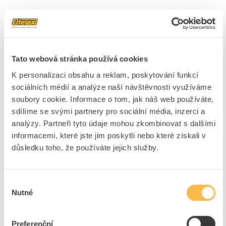
1 položka
Skladem
(1)
Řadit podle
Tato webová stránka používá cookies
K personalizaci obsahu a reklam, poskytování funkcí
PANLUX Svítidlo LED FENIX 5W 300lm 6000K 3h
sociálních médií a analýze naší návštěvnosti využíváme
nouzové IP65
soubory cookie. Informace o tom, jak náš web používáte,
Kód ELFETEX
11.354.629
EAN
8595216625175
sdílíme se svými partnery pro sociální média, inzerci a
Kód výrobce
PN35200013
analýzy. Partneři tyto údaje mohou zkombinovat s dalšími
Značka
PANLUX
informacemi, které jste jim poskytli nebo které získali v
Cena s DPH
1 243,05 Kč/ks
důsledku toho, že používáte jejich služby.
ks
do košíku
Výběr
Nutné
souhlasu
3
dní
3015
ks
49
ks
Preferenční