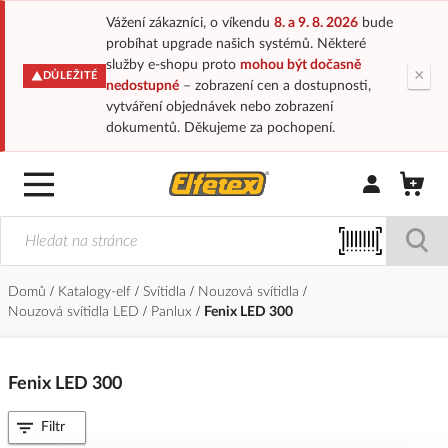
Vážení zákazníci, o víkendu
8. a 9. 8. 2026
bude
probíhat upgrade našich systémů. Některé
služby e-shopu proto
mohou být dočasně
×
DŮLEŽITÉ
nedostupné
– zobrazení cen a dostupnosti,
vytváření objednávek nebo zobrazení
dokumentů. Děkujeme za pochopení.
Přihlásit/Regi
Domů
Katalogy-elf
Svítidla
Nouzová svítidla
Nouzová svítidla LED
Panlux
Fenix LED 300
Fenix LED 300
Filtr