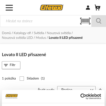
Přihlásit/Regi
Domů
Katalogy-elf
Svítidla
Nouzová svítidla
Nouzová svítidla LED
Modus
Lovato II LED přisazené
Lovato II LED přisazené
Filtr
1 položka
Skladem
(1)
Řadit podle
MODUS Svítidlo LED LOVATO II 1W 120lm 1h