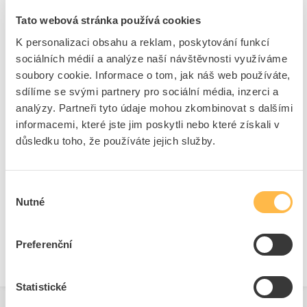
nouzové IP41
Tato webová stránka používá cookies
Kód ELFETEX
11.214.493
K personalizaci obsahu a reklam, poskytování funkcí
EAN
5902448948805
Kód výrobce
OZN/LV2U/1W/E/1/SE/X/WH
sociálních médií a analýze naší návštěvnosti využíváme
Značka
MODUS
soubory cookie. Informace o tom, jak náš web používáte,
sdílíme se svými partnery pro sociální média, inzerci a
Cena s DPH
1 248,24 Kč/ks
analýzy. Partneři tyto údaje mohou zkombinovat s dalšími
informacemi, které jste jim poskytli nebo které získali v
ks
do košíku
důsledku toho, že používáte jejich služby.
10
ks
Výběr
Přidat k porovnání
Nutné
souhlasu
Zobrazit
Preferenční
Statistické