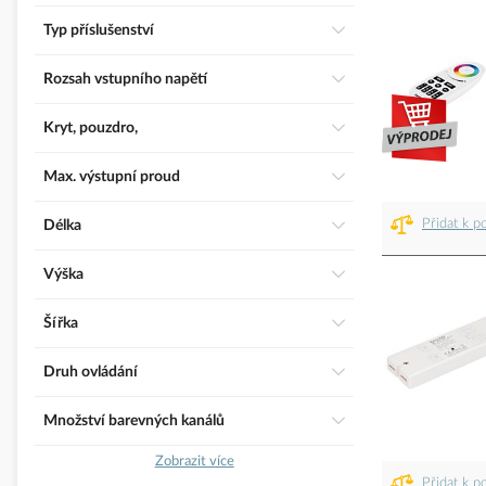
Typ příslušenství
Rozsah vstupního napětí
Kryt, pouzdro,
Max. výstupní proud
Přidat k p
Délka
Výška
Šířka
Druh ovládání
Množství barevných kanálů
Zobrazit více
Přidat k p