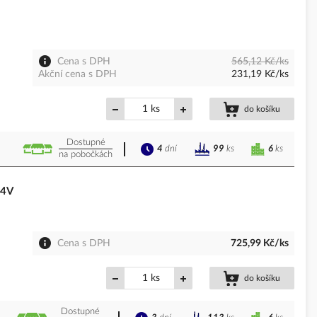
Cena s DPH
565,12 Kč/ks
Akční cena s DPH
231,19 Kč/ks
ks
do košíku
Dostupné
4
dní
6
ks
99
ks
na pobočkách
24V
Cena s DPH
725,99 Kč/ks
ks
do košíku
Dostupné