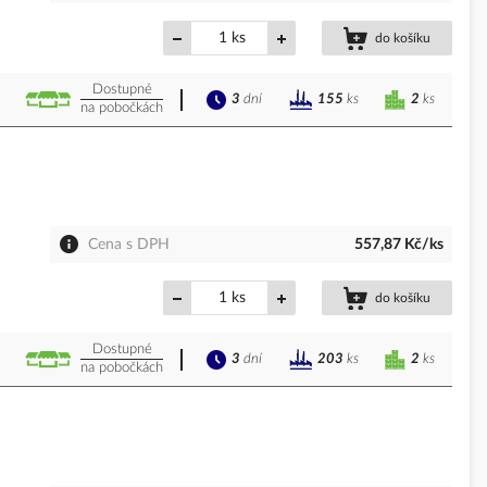
ks
do košíku
Dostupné
3
dní
2
ks
155
ks
na pobočkách
Cena s DPH
557,87 Kč/ks
ks
do košíku
Dostupné
3
dní
2
ks
203
ks
na pobočkách