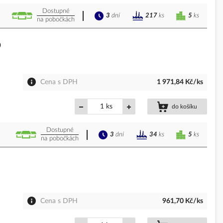
Dostupné
3
dní
5
ks
217
ks
na pobočkách
0
Cena s DPH
1 971,84 Kč/ks
ks
do košíku
Dostupné
3
dní
5
ks
34
ks
na pobočkách
Cena s DPH
961,70 Kč/ks