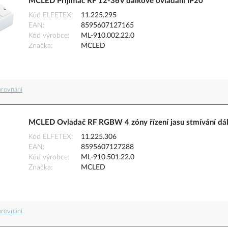
MCLED Přijímač RF 12-36V dálkové ovládání IP20
Kód ELFETEX
11.225.295
EAN
8595607127165
Kód výrobce
ML-910.002.22.0
Značka
MCLED
orovnání
MCLED Ovladač RF RGBW 4 zóny řízení jasu stmívání dá
Kód ELFETEX
11.225.306
EAN
8595607127288
Kód výrobce
ML-910.501.22.0
Značka
MCLED
orovnání