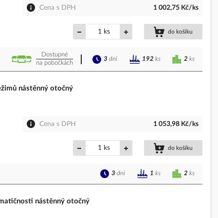
Cena s DPH
1 002,75 Kč/ks
ks
do košíku
Dostupné
3
dní
2
ks
192
ks
na pobočkách
ežimů nástěnný otočný
Cena s DPH
1 053,98 Kč/ks
ks
do košíku
3
dní
2
ks
1
ks
matičnosti nástěnný otočný