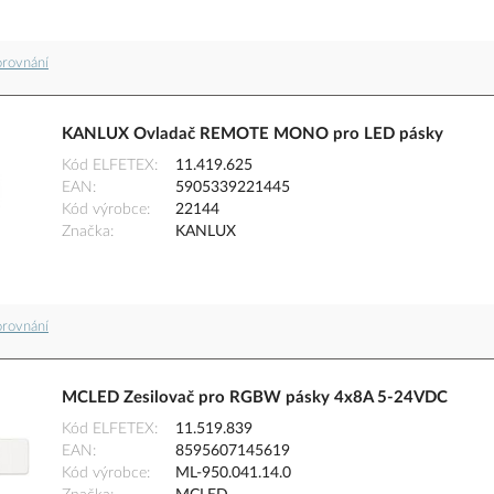
orovnání
KANLUX Ovladač REMOTE MONO pro LED pásky
Kód ELFETEX
11.419.625
EAN
5905339221445
Kód výrobce
22144
Značka
KANLUX
orovnání
MCLED Zesilovač pro RGBW pásky 4x8A 5-24VDC
Kód ELFETEX
11.519.839
EAN
8595607145619
Kód výrobce
ML-950.041.14.0