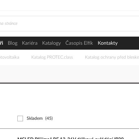
ři
Blog
Kariéra
Katalogy
Časopis Elfík
Kontakty
tovoltaika
Katalog PROTEC.class
Katalog ochrany před blesk
Skladem
(45)