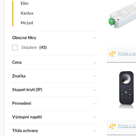
Elim
Kanlux
McLed
Obecné filtry
Skladem
45
Přidat k p
Cena
Značka
Stupeň krytí (IP)
Provedení
Výstupní napětí
Přidat k p
třída ochrany