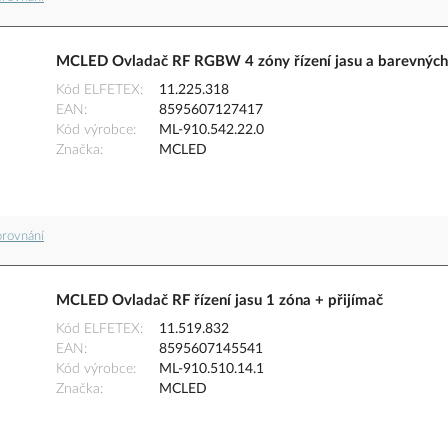
MCLED Ovladač RF RGBW 4 zóny řízení jasu a barevných
Kód ELFETEX
11.225.318
EAN
8595607127417
Kód výrobce
ML-910.542.22.0
Značka
MCLED
orovnání
MCLED Ovladač RF řízení jasu 1 zóna + přijímač
Kód ELFETEX
11.519.832
EAN
8595607145541
Kód výrobce
ML-910.510.14.1
Značka
MCLED