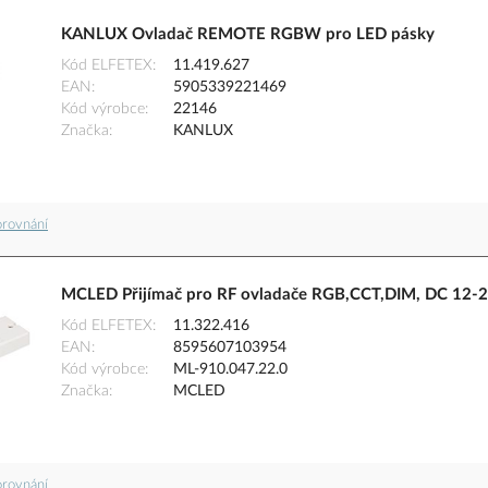
KANLUX Ovladač REMOTE RGBW pro LED pásky
Kód ELFETEX
11.419.627
EAN
5905339221469
Kód výrobce
22146
Značka
KANLUX
orovnání
MCLED Přijímač pro RF ovladače RGB,CCT,DIM, DC 12-
Kód ELFETEX
11.322.416
EAN
8595607103954
Kód výrobce
ML-910.047.22.0
Značka
MCLED
orovnání