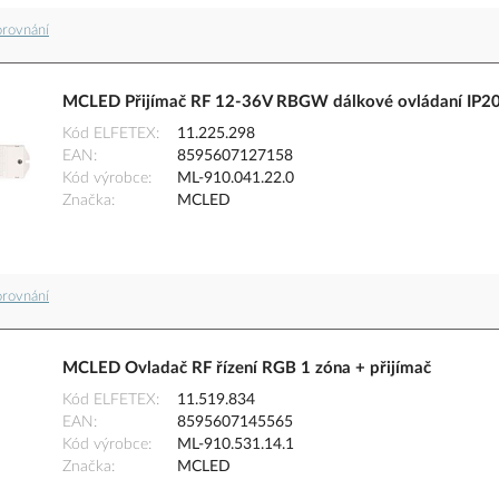
orovnání
MCLED Přijímač RF 12-36V RBGW dálkové ovládaní IP2
Kód ELFETEX
11.225.298
EAN
8595607127158
Kód výrobce
ML-910.041.22.0
Značka
MCLED
orovnání
MCLED Ovladač RF řízení RGB 1 zóna + přijímač
Kód ELFETEX
11.519.834
EAN
8595607145565
Kód výrobce
ML-910.531.14.1
Značka
MCLED