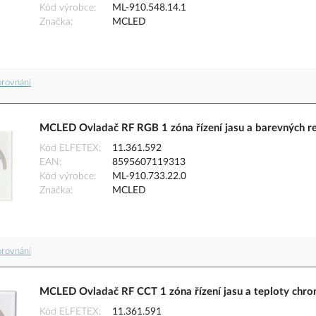
Kód výrobce
ML-910.548.14.1
Značka
MCLED
orovnání
MCLED Ovladač RF RGB 1 zóna řízení jasu a barevných r
Kód ELFETEX
11.361.592
EAN
8595607119313
Kód výrobce
ML-910.733.22.0
Značka
MCLED
orovnání
MCLED Ovladač RF CCT 1 zóna řízení jasu a teploty chro
Kód ELFETEX
11.361.591