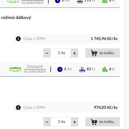
3
dní
6
ks
113
ks
na pobočkách
 režimů dálkový
Cena s DPH
1 745,96 Kč/ks
ks
do košíku
Dostupné
3
dní
6
ks
82
ks
na pobočkách
Cena s DPH
974,05 Kč/ks
ks
do košíku