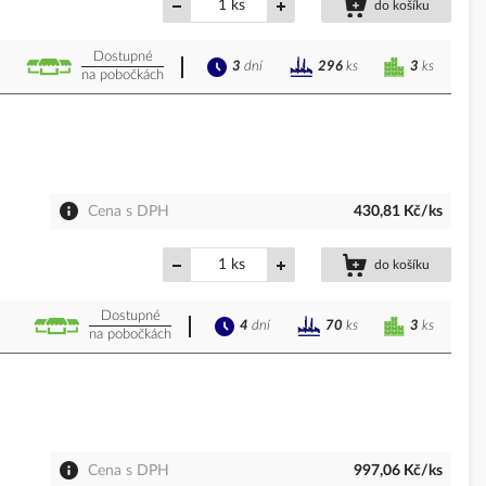
ks
do košíku
Dostupné
3
dní
3
ks
296
ks
na pobočkách
Cena s DPH
430,81 Kč/ks
ks
do košíku
Dostupné
4
dní
3
ks
70
ks
na pobočkách
Cena s DPH
997,06 Kč/ks