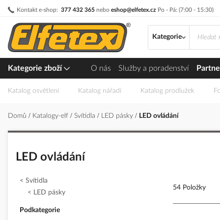
Přejít
Kontakt e-shop:
377 432 365
nebo
eshop@elfetex.cz
Po - Pá: (7:00 - 15:30)
na
obsah
Kategorie
Kategorie zboží
O nás
Služby a poradenství
Partne
Katalog osvětlení
Katalog nářadí
Katalog prodlužek
Fo
Domů
Katalogy-elf
Svítidla
LED pásky
LED ovládání
LED ovládání
Svítidla
54 Položky
LED pásky
Podkategorie