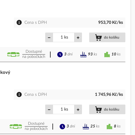
Cena s DPH
953,70 Kč/ks
ks
do košíku
Dostupné
3
dní
10
ks
93
ks
na pobočkách
lkový
Cena s DPH
1 745,96 Kč/ks
ks
do košíku
Dostupné
3
dní
8
ks
25
ks
na pobočkách