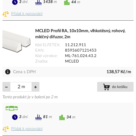
3
dní
1438
m
44
m
Přidat k porovnání
MCLED Profil RA, 10x10mm, vlhkotěsný, rohový,
mléčný difuzor, 2m
Kód ELFETEX
11.212.911
EAN
8595607121453
Kód výrobce
ML-761.024.43.2
Značka
MCLED
Cena s DPH
138,57 Kč/m
m
do košíku
Tento produkt je v balení po 2 m
3
dní
81
m
34
m
Přidat k porovnání