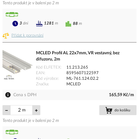
Tento produkt je v balení po 2 m
3
dní
1281
m
88
m
Přidat k porovnání
MCLED Profil AL 22x7mm, VR vestavný, bez
difuzoru, 2m
Kód ELFETEX
11.213.265
EAN
8595607122597
Kód výrobce
ML-761.124.02.2
Značka
MCLED
Cena s DPH
165,59 Kč/m
m
do košíku
Tento produkt je v balení po 2 m