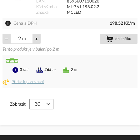
EAN
8595607110020
Kód výrobce
ML-761.198.02.2
Značka
MCLED
Cena s DPH
198,52 Kč/m
m
do košíku
Tento produkt je v balení po 2 m
3
dní
265
m
2
m
Přidat k porovnání
Zobrazit