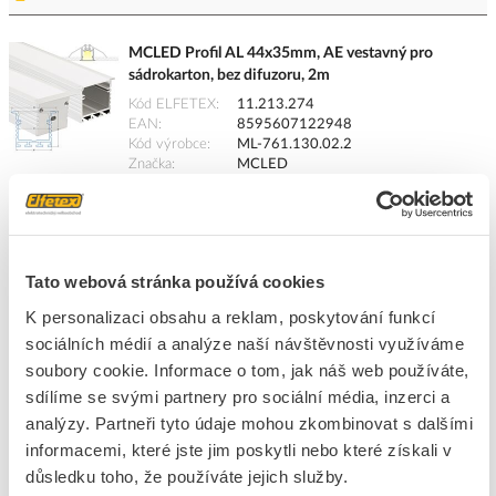
MCLED Profil AL 44x35mm, AE vestavný pro
sádrokarton, bez difuzoru, 2m
Kód ELFETEX
11.213.274
EAN
8595607122948
Kód výrobce
ML-761.130.02.2
Značka
MCLED
Cena s DPH
948,51 Kč/m
m
do košíku
Tato webová stránka používá cookies
Tento produkt je v balení po 2 m
K personalizaci obsahu a reklam, poskytování funkcí
sociálních médií a analýze naší návštěvnosti využíváme
3
dní
122
m
soubory cookie. Informace o tom, jak náš web používáte,
20
m
sdílíme se svými partnery pro sociální média, inzerci a
Přidat k porovnání
analýzy. Partneři tyto údaje mohou zkombinovat s dalšími
informacemi, které jste jim poskytli nebo které získali v
MCLED Profil AL 22x13mm, VL vestavný, bez
důsledku toho, že používáte jejich služby.
difuzoru, 2m