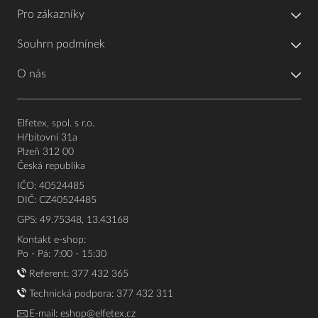
Pro zákazníky
Souhrn podmínek
O nás
Elfetex, spol. s r.o.
Hřbitovní 31a
Plzeň 312 00
Česká republika
IČO: 40524485
DIČ: CZ40524485
GPS: 49.75348, 13.43168
Kontakt e-shop:
Po - Pá: 7:00 - 15:30
Referent:
377 432 365
Technická podpora: 377 432 311
E-mail:
eshop@elfetex.cz