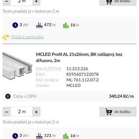
m
do košíku
Tento produkt je v balení po 2 m
3
dní
472
m
16
m
Přidat k porovnání
MCLED Profil AL 21x26mm, BK nášlapný, bez
difuzoru, 2m
Kód ELFETEX
11.213.226
EAN
8595607122078
Kód výrobce
ML-761.112.07.2
Značka
MCLED
Cena s DPH
340,24 Kč/m
m
do košíku
Tento produkt je v balení po 2 m
3
dní
121
m
16
m