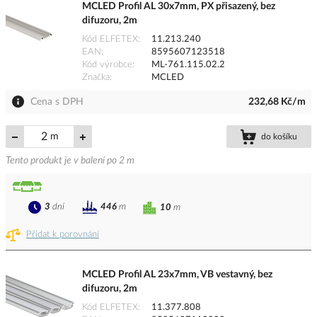
MCLED Profil AL 30x7mm, PX přisazený, bez
difuzoru, 2m
Kód ELFETEX
11.213.240
EAN
8595607123518
Kód výrobce
ML-761.115.02.2
Značka
MCLED
Cena s DPH
232,68 Kč/m
m
do košíku
Tento produkt je v balení po 2 m
3
dní
446
m
10
m
Přidat k porovnání
MCLED Profil AL 23x7mm, VB vestavný, bez
difuzoru, 2m
Kód ELFETEX
11.377.808