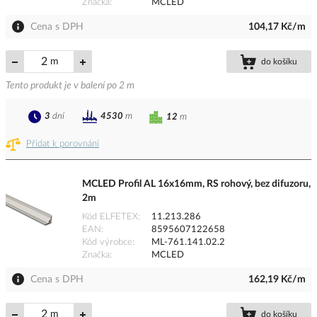
Značka
MCLED
Cena s DPH
104,17 Kč/m
m
do košíku
Tento produkt je v balení po 2 m
3
dní
4530
m
12
m
Přidat k porovnání
MCLED Profil AL 16x16mm, RS rohový, bez difuzoru,
2m
Kód ELFETEX
11.213.286
EAN
8595607122658
Kód výrobce
ML-761.141.02.2
Značka
MCLED
Cena s DPH
162,19 Kč/m
m
do košíku