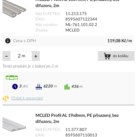
difuzoru, 2m
Kód ELFETEX
11.213.175
EAN
8595607122344
Kód výrobce
ML-761.101.02.2
Značka
MCLED
Cena s DPH
119,08 Kč/m
m
do košíku
Tento produkt je v balení po 2 m
3
dní
6220
m
436
m
Přidat k porovnání
MCLED Profil AL 19x8mm, PE přisazený, bez
difuzoru, 2m
Kód ELFETEX
11.377.807
EAN
8595607110013