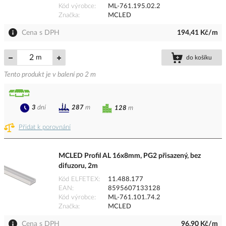
Kód výrobce
ML-761.195.02.2
Značka
MCLED
Cena s DPH
194,41 Kč/m
m
do košíku
Tento produkt je v balení po 2 m
3
dní
287
m
128
m
Přidat k porovnání
MCLED Profil AL 16x8mm, PG2 přisazený, bez
difuzoru, 2m
Kód ELFETEX
11.488.177
EAN
8595607133128
Kód výrobce
ML-761.101.74.2
Značka
MCLED
Cena s DPH
96,90 Kč/m