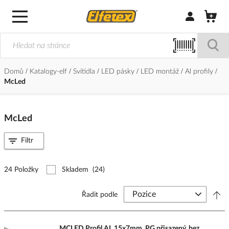
Přihlásit/Regi
Domů
Katalogy-elf
Svítidla
LED pásky
LED montáž
Al profily
McLed
McLed
Filtr
24 Položky
Skladem
(24)
Řadit podle
MCLED Profil AL 15x7mm, PG přisazený, bez