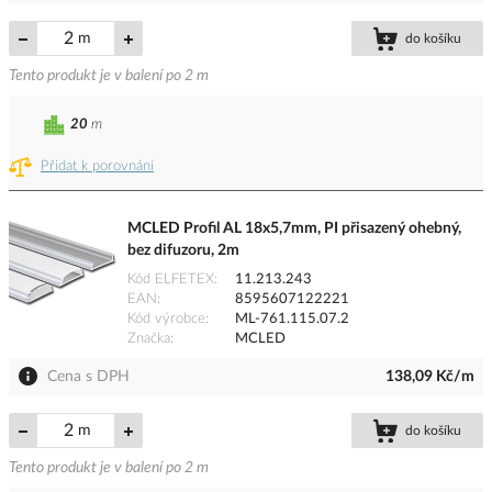
m
do košíku
Tento produkt je v balení po 2 m
20
m
Přidat k porovnání
MCLED Profil AL 18x5,7mm, PI přisazený ohebný,
bez difuzoru, 2m
Kód ELFETEX
11.213.243
EAN
8595607122221
Kód výrobce
ML-761.115.07.2
Značka
MCLED
Cena s DPH
138,09 Kč/m
m
do košíku
Tento produkt je v balení po 2 m