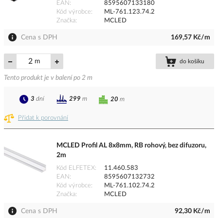
EAN
8595607133180
Kód výrobce
ML-761.123.74.2
Značka
MCLED
Cena s DPH
169,57 Kč/m
m
do košíku
Tento produkt je v balení po 2 m
3
dní
299
m
20
m
Přidat k porovnání
MCLED Profil AL 8x8mm, RB rohový, bez difuzoru,
2m
Kód ELFETEX
11.460.583
EAN
8595607132732
Kód výrobce
ML-761.102.74.2
Značka
MCLED
Cena s DPH
92,30 Kč/m