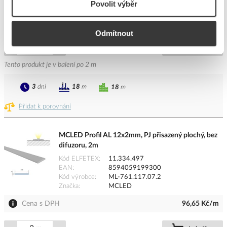
Povolit výběr
Značka
MCLED
Cena s DPH
159,88 Kč/m
Odmítnout
m
do košíku
Tento produkt je v balení po 2 m
3
dní
18
m
18
m
Přidat k porovnání
MCLED Profil AL 12x2mm, PJ přisazený plochý, bez
difuzoru, 2m
Kód ELFETEX
11.334.497
EAN
8594059199300
Kód výrobce
ML-761.117.07.2
Značka
MCLED
Cena s DPH
96,65 Kč/m