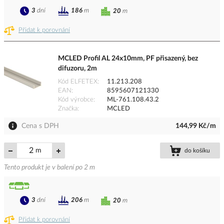
3
dní
186
m
20
m
Přidat k porovnání
MCLED Profil AL 24x10mm, PF přisazený, bez
difuzoru, 2m
Kód ELFETEX
11.213.208
EAN
8595607121330
Kód výrobce
ML-761.108.43.2
Značka
MCLED
Cena s DPH
144,99 Kč/m
m
do košíku
Tento produkt je v balení po 2 m
3
dní
206
m
20
m
Přidat k porovnání