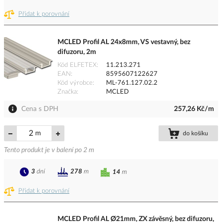
Přidat k porovnání
MCLED Profil AL 24x8mm, VS vestavný, bez
difuzoru, 2m
Kód ELFETEX
11.213.271
EAN
8595607122627
Kód výrobce
ML-761.127.02.2
Značka
MCLED
Cena s DPH
257,26 Kč/m
m
do košíku
Tento produkt je v balení po 2 m
3
dní
278
m
14
m
Přidat k porovnání
MCLED Profil AL Ø21mm, ZX závěsný, bez difuzoru,