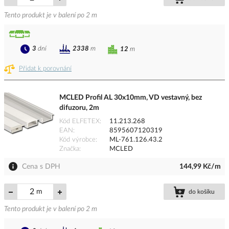
Tento produkt je v balení po 2 m
3
dní
2338
m
12
m
Přidat k porovnání
MCLED Profil AL 30x10mm, VD vestavný, bez
difuzoru, 2m
Kód ELFETEX
11.213.268
EAN
8595607120319
Kód výrobce
ML-761.126.43.2
Značka
MCLED
Cena s DPH
144,99 Kč/m
m
do košíku
Tento produkt je v balení po 2 m