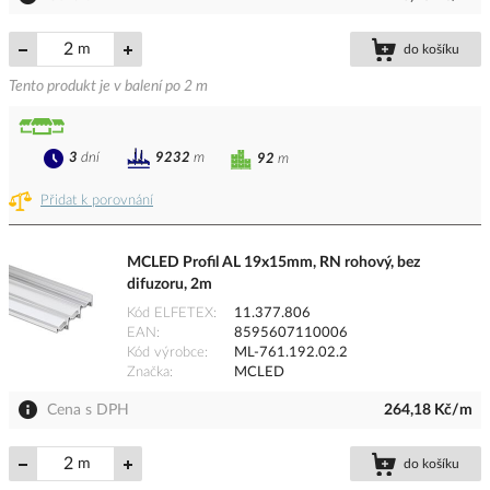
m
do košíku
Tento produkt je v balení po 2 m
3
dní
9232
m
92
m
Přidat k porovnání
MCLED Profil AL 19x15mm, RN rohový, bez
difuzoru, 2m
Kód ELFETEX
11.377.806
EAN
8595607110006
Kód výrobce
ML-761.192.02.2
Značka
MCLED
Cena s DPH
264,18 Kč/m
m
do košíku