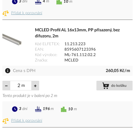
3
dní
4
m
10
m
Přidat k porovnání
MCLED Profil AL 16x13mm, PP přisazený, bez
difuzoru, 2m
Kód ELFETEX
11.213.223
EAN
8595607123396
Kód výrobce
ML-761.112.02.2
Značka
MCLED
Cena s DPH
260,05 Kč/m
m
do košíku
Tento produkt je v balení po 2 m
3
dní
196
m
10
m
Přidat k porovnání