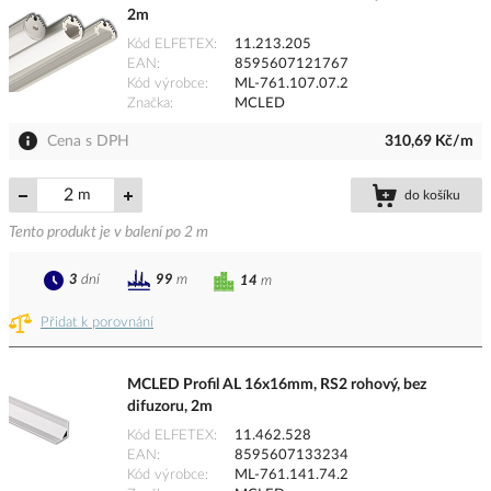
2m
Kód ELFETEX
11.213.205
EAN
8595607121767
Kód výrobce
ML-761.107.07.2
Značka
MCLED
Cena s DPH
310,69 Kč/m
m
do košíku
Tento produkt je v balení po 2 m
3
dní
99
m
14
m
Přidat k porovnání
MCLED Profil AL 16x16mm, RS2 rohový, bez
difuzoru, 2m
Kód ELFETEX
11.462.528
EAN
8595607133234
Kód výrobce
ML-761.141.74.2