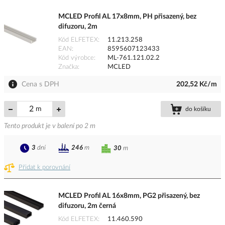
MCLED Profil AL 17x8mm, PH přisazený, bez
difuzoru, 2m
Kód ELFETEX
11.213.258
EAN
8595607123433
Kód výrobce
ML-761.121.02.2
Značka
MCLED
Cena s DPH
202,52 Kč/m
m
do košíku
Tento produkt je v balení po 2 m
3
dní
246
m
30
m
Přidat k porovnání
MCLED Profil AL 16x8mm, PG2 přisazený, bez
difuzoru, 2m černá
Kód ELFETEX
11.460.590