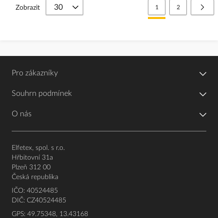
Stránka
Právě si prohlížíte stránk
Stránka
Strá
Další
Zobrazit
1
2
Pro zákazníky
Souhrn podmínek
O nás
Elfetex, spol. s r.o.
Hřbitovní 31a
Plzeň 312 00
Česká republika
IČO: 40524485
DIČ: CZ40524485
GPS: 49.75348, 13.43168