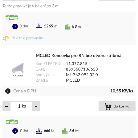
Tento produkt je v balení po 2 m
3
dní
1265
m
88
m
Přidat k porovnání
MCLED Koncovka pro RN bez otvoru stříbrná
Kód ELFETEX
11.377.815
EAN
8595607106658
Kód výrobce
ML-762.092.02.0
Značka
MCLED
Cena s DPH
10,55 Kč/ks
ks
do košíku
3
dní
666
ks
84
ks