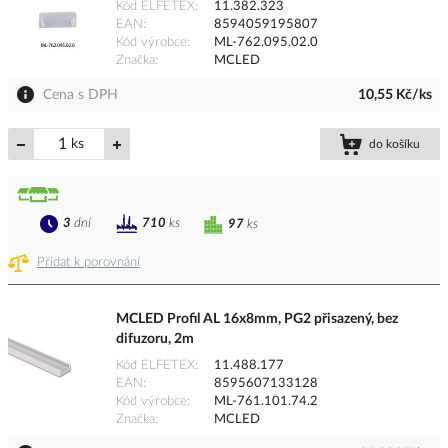
Kód ELFETEX
11.382.323
EAN
8594059195807
Kód výrobce
ML-762.095.02.0
Značka
MCLED
Cena s DPH
10,55 Kč/ks
ks
do košíku
3
dní
710
ks
97
ks
Přidat k porovnání
MCLED Profil AL 16x8mm, PG2 přisazený, bez
difuzoru, 2m
Kód ELFETEX
11.488.177
EAN
8595607133128
Kód výrobce
ML-761.101.74.2
Značka
MCLED