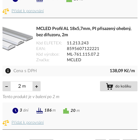
Přidat k porovnání
MCLED Profil AL 18x5,7mm, PI přisazený ohebný,
bez difuzoru, 2m
Kód ELFETEX
11.213.243
EAN
8595607122221
Kód výrobce
ML-761.115.07.2
Značka
MCLED
Cena s DPH
138,09 Kč/m
m
do košíku
Tento produkt je v balení po 2 m
3
dní
186
m
20
m
Přidat k porovnání