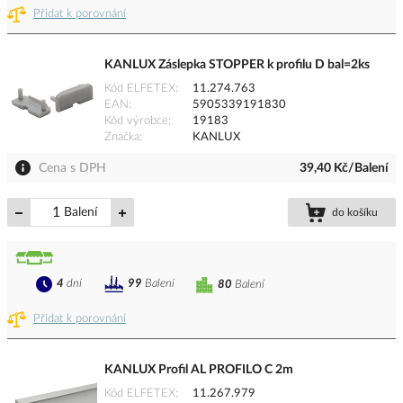
Přidat k porovnání
KANLUX Záslepka STOPPER k profilu D bal=2ks
Kód ELFETEX
11.274.763
EAN
5905339191830
Kód výrobce
19183
Značka
KANLUX
Cena s DPH
39,40 Kč/Balení
Balení
do košíku
4
dní
99
Balení
80
Balení
Přidat k porovnání
KANLUX Profil AL PROFILO C 2m
Kód ELFETEX
11.267.979