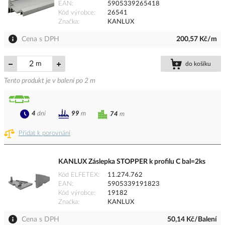
EAN
5905339265418
Kód výrobce
26541
Značka
KANLUX
Cena s DPH
200,57 Kč/m
m
do košíku
Tento produkt je v balení po 2 m
4
dní
99
m
74
m
Přidat k porovnání
KANLUX Záslepka STOPPER k profilu C bal=2ks
Kód ELFETEX
11.274.762
EAN
5905339191823
Kód výrobce
19182
Značka
KANLUX
Cena s DPH
50,14 Kč/Balení