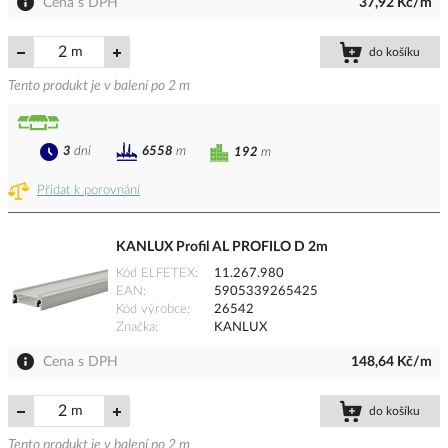
Cena s DPH
37,92 Kč/m
m
do košíku
Tento produkt je v balení po 2 m
3
dní
6558
m
192
m
Přidat k porovnání
KANLUX Profil AL PROFILO D 2m
Kód ELFETEX
11.267.980
EAN
5905339265425
Kód výrobce
26542
Značka
KANLUX
Cena s DPH
148,64 Kč/m
m
do košíku
Tento produkt je v balení po 2 m