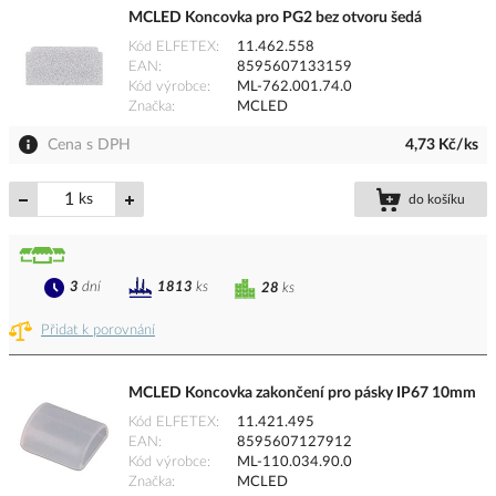
MCLED Koncovka pro PG2 bez otvoru šedá
Kód ELFETEX
11.462.558
EAN
8595607133159
Kód výrobce
ML-762.001.74.0
Značka
MCLED
Cena s DPH
4,73 Kč/ks
ks
do košíku
3
dní
1813
ks
28
ks
Přidat k porovnání
MCLED Koncovka zakončení pro pásky IP67 10mm
Kód ELFETEX
11.421.495
EAN
8595607127912
Kód výrobce
ML-110.034.90.0
Značka
MCLED