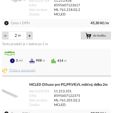
Kód ELFETEX
11.213.436
EAN
8595607123617
Kód výrobce
ML-761.218.02.2
Značka
MCLED
Cena s DPH
45,30 Kč/m
m
do košíku
Tento produkt je v balení po 2 m
3
dní
908
m
414
m
Přidat k porovnání
MCLED Difuzor pro PG,PP,VR,VL mléčný, délka 2m
Kód ELFETEX
11.213.331
EAN
8595607122375
Kód výrobce
ML-761.201.02.2
Značka
MCLED