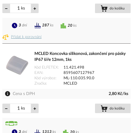
ks
do košíku
3
dní
287
ks
20
ks
Přidat k porovnání
MCLED Koncovka silikonová, zakončení pro pásky
IP67 šíře 12mm, 1ks
Kód ELFETEX
11.421.498
EAN
8595607127967
Kód výrobce
ML-110.035.90.0
Značka
MCLED
Cena s DPH
2,80 Kč/ks
ks
do košíku
3
dní
1313
ks
20
ks