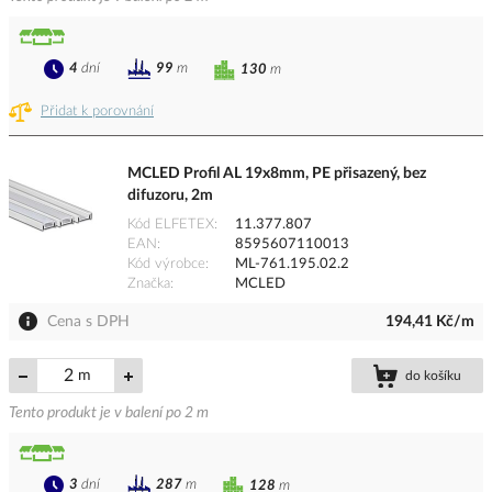
4
dní
99
m
130
m
Přidat k porovnání
MCLED Profil AL 19x8mm, PE přisazený, bez
difuzoru, 2m
Kód ELFETEX
11.377.807
EAN
8595607110013
Kód výrobce
ML-761.195.02.2
Značka
MCLED
Cena s DPH
194,41 Kč/m
m
do košíku
Tento produkt je v balení po 2 m
3
dní
287
m
128
m