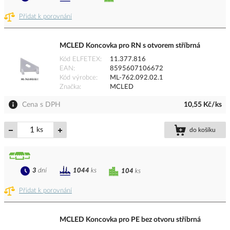
Přidat k porovnání
MCLED Koncovka pro RN s otvorem stříbrná
Kód ELFETEX
11.377.816
EAN
8595607106672
Kód výrobce
ML-762.092.02.1
Značka
MCLED
Cena s DPH
10,55 Kč/ks
ks
do košíku
3
dní
1044
ks
104
ks
Přidat k porovnání
MCLED Koncovka pro PE bez otvoru stříbrná