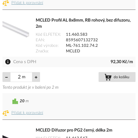
Přidat k porovnání
MCLED Profil AL 8x8mm, RB rohový, bez difuzoru,
2m
Kód ELFETEX
11.460.583
EAN
8595607132732
Kód výrobce
ML-761.102.74.2
Značka
MCLED
Cena s DPH
92,30 Kč/m
m
do košíku
Tento produkt je v balení po 2 m
20
m
Přidat k porovnání
MCLED Difuzor pro PG2 černý, délka 2m