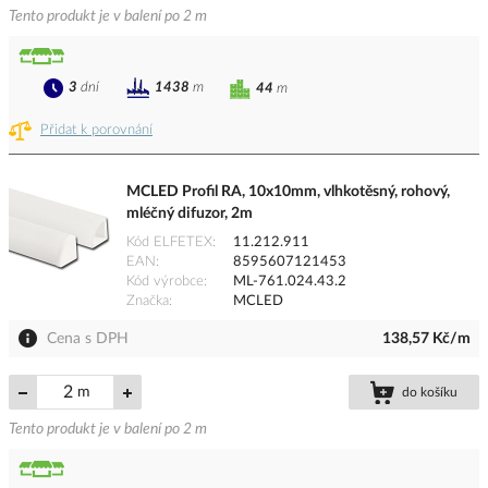
Tento produkt je v balení po 2 m
3
dní
1438
m
44
m
Přidat k porovnání
MCLED Profil RA, 10x10mm, vlhkotěsný, rohový,
mléčný difuzor, 2m
Kód ELFETEX
11.212.911
EAN
8595607121453
Kód výrobce
ML-761.024.43.2
Značka
MCLED
Cena s DPH
138,57 Kč/m
m
do košíku
Tento produkt je v balení po 2 m