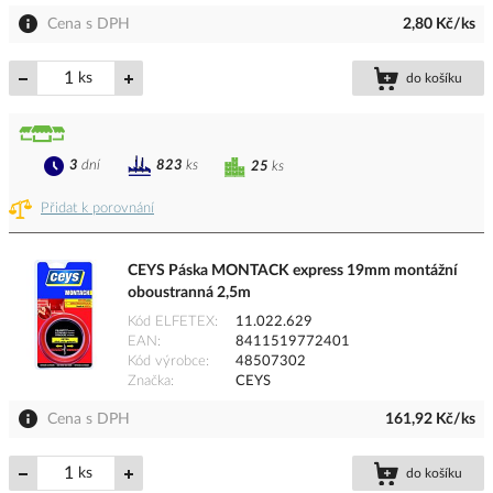
Cena s DPH
2,80 Kč/ks
ks
do košíku
3
dní
823
ks
25
ks
Přidat k porovnání
CEYS Páska MONTACK express 19mm montážní
oboustranná 2,5m
Kód ELFETEX
11.022.629
EAN
8411519772401
Kód výrobce
48507302
Značka
CEYS
Cena s DPH
161,92 Kč/ks
ks
do košíku