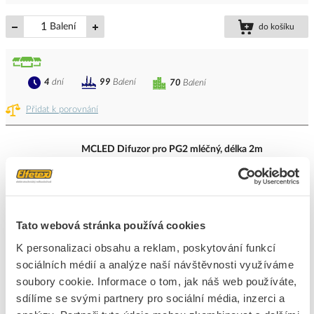
Balení
do košíku
4
dní
99
Balení
70
Balení
Přidat k porovnání
MCLED Difuzor pro PG2 mléčný, délka 2m
Kód ELFETEX
11.462.540
EAN
8595607133142
Kód výrobce
ML-761.201.74.2
Značka
MCLED
Tato webová stránka používá cookies
Cena s DPH
37,55 Kč/m
K personalizaci obsahu a reklam, poskytování funkcí
sociálních médií a analýze naší návštěvnosti využíváme
m
do košíku
soubory cookie. Informace o tom, jak náš web používáte,
Tento produkt je v balení po 2 m
sdílíme se svými partnery pro sociální média, inzerci a