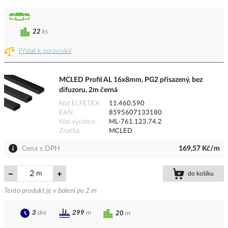
22
ks
Přidat k porovnání
MCLED Profil AL 16x8mm, PG2 přisazený, bez
difuzoru, 2m černá
Kód ELFETEX
11.460.590
EAN
8595607133180
Kód výrobce
ML-761.123.74.2
Značka
MCLED
Cena s DPH
169,57 Kč/m
m
do košíku
Tento produkt je v balení po 2 m
3
dní
299
m
20
m