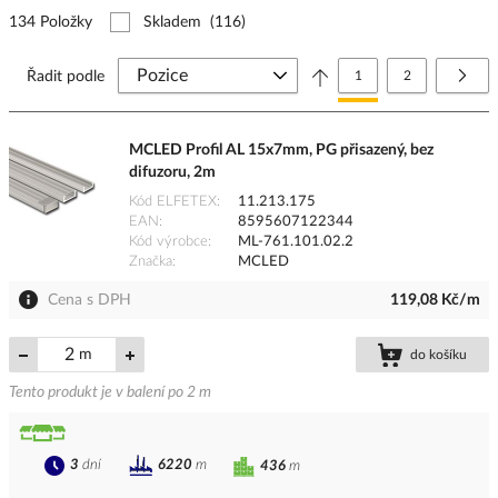
134 Položky
Skladem
(116)
Stránka
Právě si prohlížíte stránk
Stránka
Strá
Další
Řadit podle
1
2
MCLED Profil AL 15x7mm, PG přisazený, bez
difuzoru, 2m
Kód ELFETEX
11.213.175
EAN
8595607122344
Kód výrobce
ML-761.101.02.2
Značka
MCLED
Cena s DPH
119,08 Kč/m
m
do košíku
Tento produkt je v balení po 2 m
3
dní
6220
m
436
m