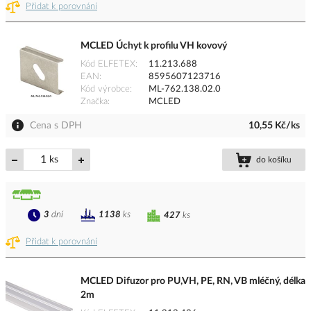
Přidat k porovnání
MCLED Úchyt k profilu VH kovový
Kód ELFETEX
11.213.688
EAN
8595607123716
Kód výrobce
ML-762.138.02.0
Značka
MCLED
Cena s DPH
10,55 Kč/ks
ks
do košíku
3
dní
1138
ks
427
ks
Přidat k porovnání
MCLED Difuzor pro PU,VH, PE, RN, VB mléčný, délka
2m