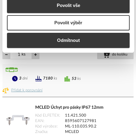
MCLED Úchyt pro pásky IP67 10mm
Povolit vše
Kód ELFETEX
11.421.497
EAN
8595607127950
Povolit výběr
Kód výrobce
ML-110.034.90.2
Značka
MCLED
Cena s DPH
5,32 Kč/ks
Odmítnout
ks
do košíku
3
dní
7180
ks
53
ks
Přidat k porovnání
MCLED Úchyt pro pásky IP67 12mm
Kód ELFETEX
11.421.500
EAN
8595607127981
Kód výrobce
ML-110.035.90.2
Značka
MCLED