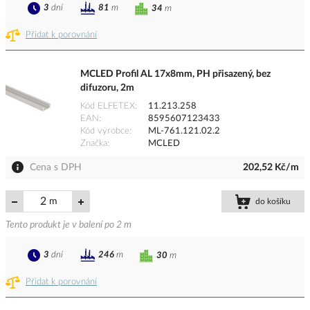
3
dní
81
m
34
m
Přidat k porovnání
MCLED Profil AL 17x8mm, PH přisazený, bez
difuzoru, 2m
Kód ELFETEX
11.213.258
EAN
8595607123433
Kód výrobce
ML-761.121.02.2
Značka
MCLED
Cena s DPH
202,52 Kč/m
m
do košíku
Tento produkt je v balení po 2 m
3
dní
246
m
30
m
Přidat k porovnání