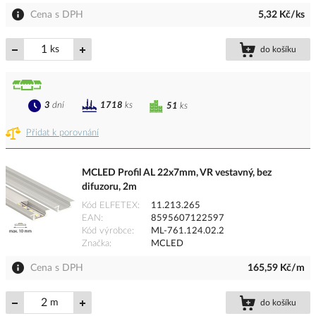
Cena s DPH
5,32 Kč/ks
ks
do košíku
3
dní
1718
ks
51
ks
Přidat k porovnání
MCLED Profil AL 22x7mm, VR vestavný, bez
difuzoru, 2m
Kód ELFETEX
11.213.265
EAN
8595607122597
Kód výrobce
ML-761.124.02.2
Značka
MCLED
Cena s DPH
165,59 Kč/m
m
do košíku