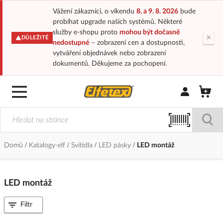
Vážení zákazníci, o víkendu
8. a 9. 8. 2026
bude
probíhat upgrade našich systémů. Některé
služby e-shopu proto
mohou být dočasně
×
DŮLEŽITÉ
nedostupné
– zobrazení cen a dostupnosti,
vytváření objednávek nebo zobrazení
dokumentů. Děkujeme za pochopení.
Přihlásit/Regi
Domů
Katalogy-elf
Svítidla
LED pásky
LED montáž
LED montáž
Filtr