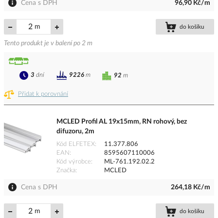
Cena s DPH
96,90 Kč/m
m
do košíku
Tento produkt je v balení po 2 m
3
dní
9226
m
92
m
Přidat k porovnání
MCLED Profil AL 19x15mm, RN rohový, bez
difuzoru, 2m
Kód ELFETEX
11.377.806
EAN
8595607110006
Kód výrobce
ML-761.192.02.2
Značka
MCLED
Cena s DPH
264,18 Kč/m
m
do košíku