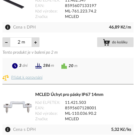
Kód ELFETEX
11.462.547
EAN
8595607133197
Kód výrobce
ML-761.223.74.2
Značka
MCLED
Cena s DPH
46,89 Kč/m
m
do košíku
Tento produkt je v balení po 2 m
3
dní
286
m
20
m
Přidat k porovnání
MCLED Úchyt pro pásky IP67 14mm
Kód ELFETEX
11.421.503
EAN
8595607128001
Kód výrobce
ML-110.036.90.2
Značka
MCLED
Cena s DPH
5,32 Kč/ks