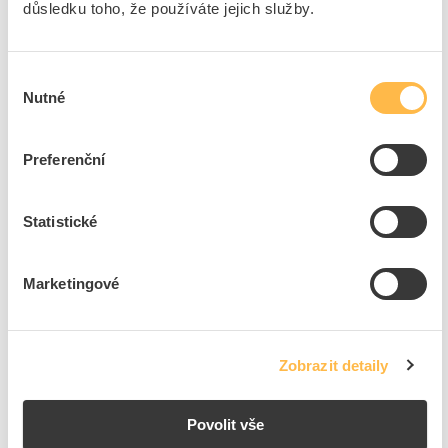
důsledku toho, že používáte jejich služby.
Dostupnost na pobočce
Cena na poptání
Pouze na poptání
Výběr
Nutné
souhlasu
Přidat k porovnání
Preferenční
PANLUX Podstavec BASE1/M pro svítidla
GINEVRA/DORIS modrá
Kód ELFETEX
10.596.365
Statistické
EAN
8595216607423
Kód výrobce
BASE1/M
Značka
PANLUX
Marketingové
Dostupnost na pobočce
Cena na poptání
Pouze na poptání
Zobrazit detaily
Přidat k porovnání
Povolit vše
PANLUX Podstavec BASE1/K pro svítidla