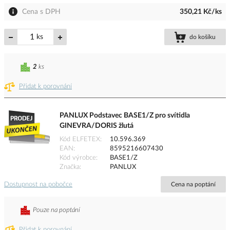
Cena s DPH
350,21 Kč/ks
ks
do košíku
2
ks
Přidat k porovnání
PANLUX Podstavec BASE1/Z pro svítidla
GINEVRA/DORIS žlutá
Kód ELFETEX
10.596.369
EAN
8595216607430
Kód výrobce
BASE1/Z
Značka
PANLUX
Dostupnost na pobočce
Cena na poptání
Pouze na poptání
Přidat k porovnání