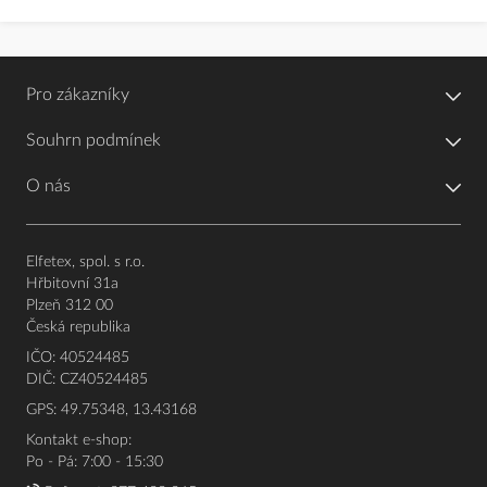
Pro zákazníky
Souhrn podmínek
O nás
Elfetex, spol. s r.o.
Hřbitovní 31a
Plzeň 312 00
Česká republika
IČO: 40524485
DIČ: CZ40524485
GPS: 49.75348, 13.43168
Kontakt e-shop:
Po - Pá: 7:00 - 15:30