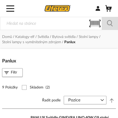
Přihlásit/Regi
Domů
Katalogy-elf
Svítidla
Bytová svítidla
Stolní lampy
Stolní lampy s vyměnitelným zdrojem
Panlux
Panlux
Filtr
9 Položky
Skladem
(2)
Řadit podle
PANLUX Svítidlo GINEVRA UNO 40W G9 stolní