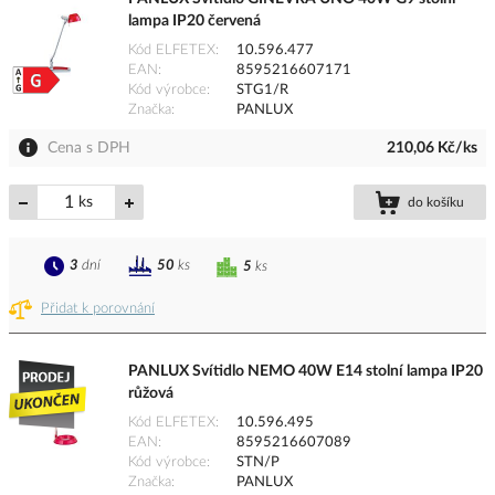
lampa IP20 červená
Kód ELFETEX
10.596.477
EAN
8595216607171
Kód výrobce
STG1/R
Značka
PANLUX
Cena s DPH
210,06 Kč/ks
ks
do košíku
3
dní
50
ks
5
ks
Přidat k porovnání
PANLUX Svítidlo NEMO 40W E14 stolní lampa IP20
růžová
Kód ELFETEX
10.596.495
EAN
8595216607089
Kód výrobce
STN/P
Značka
PANLUX