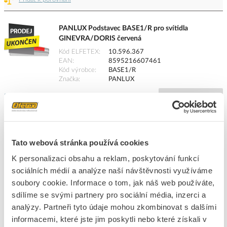
PANLUX Podstavec BASE1/R pro svítidla
GINEVRA/DORIS červená
Kód ELFETEX
10.596.367
EAN
8595216607461
Kód výrobce
BASE1/R
Značka
PANLUX
Dostupnost na pobočce
Cena na poptání
Pouze na poptání
Přidat k porovnání
Tato webová stránka používá cookies
K personalizaci obsahu a reklam, poskytování funkcí
sociálních médií a analýze naší návštěvnosti využíváme
PANLUX Podstavec BASE1/O pro svítidla
GINEVRA/DORIS oranžová
soubory cookie. Informace o tom, jak náš web používáte,
Kód ELFETEX
10.596.366
sdílíme se svými partnery pro sociální média, inzerci a
EAN
8595216607447
analýzy. Partneři tyto údaje mohou zkombinovat s dalšími
Kód výrobce
BASE1/O
informacemi, které jste jim poskytli nebo které získali v
Značka
PANLUX