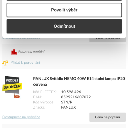
GINEVRA/DORIS kouřová
Povolit výběr
Kód ELFETEX
10.596.364
EAN
8595216607485
Kód výrobce
BASE1/K
Odmítnout
Značka
PANLUX
Dostupnost na pobočce
Cena na poptání
Pouze na poptání
Přidat k porovnání
PANLUX Svítidlo NEMO 40W E14 stolní lampa IP20
červená
Kód ELFETEX
10.596.496
EAN
8595216607072
Kód výrobce
STN/R
Značka
PANLUX
Dostupnost na pobočce
Cena na poptání