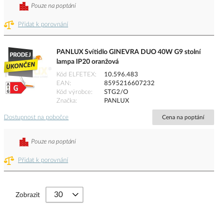
Pouze na poptání
Přidat k porovnání
PANLUX Svítidlo GINEVRA DUO 40W G9 stolní
lampa IP20 oranžová
Kód ELFETEX
10.596.483
EAN
8595216607232
Kód výrobce
STG2/O
Značka
PANLUX
Dostupnost na pobočce
Cena na poptání
Pouze na poptání
Přidat k porovnání
Zobrazit