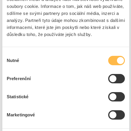
Značka
KANLUX
soubory cookie. Informace o tom, jak náš web používáte,
sdílíme se svými partnery pro sociální média, inzerci a
Cena s DPH
440,09 Kč/ks
analýzy. Partneři tyto údaje mohou zkombinovat s dalšími
informacemi, které jste jim poskytli nebo které získali v
ks
do košíku
důsledku toho, že používáte jejich služby.
4
dní
99
ks
K objednání
Výběr
Nutné
souhlasu
Přidat k porovnání
Preferenční
KANLUX Svítidlo SUZI HR-60-BL 60W 230V E27
stolní lampa IP20 modrá
Kód ELFETEX
10.513.949
Statistické
EAN
5905339071521
Kód výrobce
07152
Značka
KANLUX
Marketingové
Cena s DPH
440,09 Kč/ks