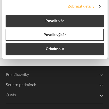
ks
do košíku
Zobrazit detaily
4
dní
99
ks
K objednání
Povolit vše
Přidat k porovnání
Povolit výběr
Zobrazit
Odmítnout
Pro zákazníky
Souhrn podmínek
O nás