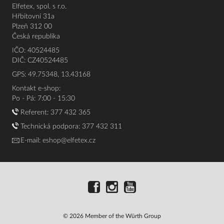
Elfetex, spol. s r.o.
Hřbitovní 31a
Plzeň 312 00
Česká republika
IČO: 40524485
DIČ: CZ40524485
GPS: 49.75348, 13.43168
Kontakt e-shop:
Po - Pá: 7:00 - 15:30
Referent:
377 432 365
Technická podpora: 377 432 311
E-mail:
eshop@elfetex.cz
© 2026 Member of the Würth Group