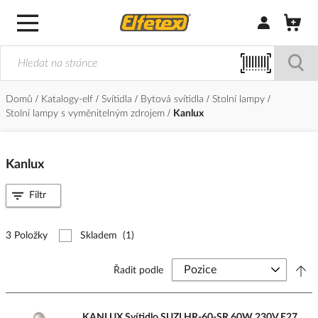
Přihlásit/Regi
Domů
Katalogy-elf
Svítidla
Bytová svítidla
Stolní lampy
Stolní lampy s vyměnitelným zdrojem
Kanlux
Kanlux
Filtr
3 Položky
Skladem
(1)
Řadit podle
KANLUX Svítidlo SUZI HR-60-SR 60W 230V E27