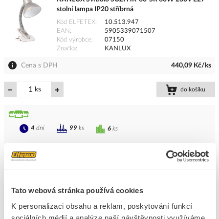
stolní lampa IP20 stříbrná
Kód ELFETEX
10.513.947
EAN
5905339071507
Kód výrobce
07150
Značka
KANLUX
Cena s DPH
440,09 Kč/ks
ks
do košíku
4
dní
99
ks
6
ks
Přidat k porovnání
KANLUX Svítidlo SUZI HR-60-PK 60W 230V E27
stolní lampa IP20 červená
Tato webová stránka používá cookies
Kód ELFETEX
10.513.950
K personalizaci obsahu a reklam, poskytování funkcí
EAN
5905339071538
Kód výrobce
07153
sociálních médií a analýze naší návštěvnosti využíváme