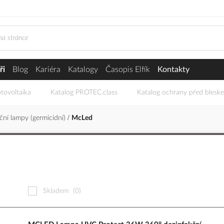
ři
Blog
Kariéra
Katalogy
Časopis Elfík
Kontakty
tovoltaika
Katalog PROTEC.class
Katalog ochrany před blesk
ční lampy (germicidní)
McLed
Skladem
(0)