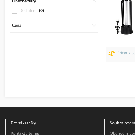
Obecné filtry
Skladem
0
Cena
Přidat k p
Pro zákazníky
Souhrn podm
Kontaktujte nás
Obchodní pod