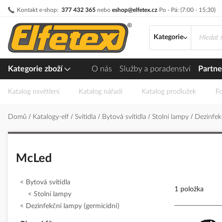
Přejít
Kontakt e-shop:
377 432 365
nebo
eshop@elfetex.cz
Po - Pá: (7:00 - 15:30)
na
obsah
Kategorie
Kategorie zboží
O nás
Služby a poradenství
Partne
Katalog osvětlení
Katalog nářadí
Katalog prodlužek
Fo
Domů
Katalogy-elf
Svítidla
Bytová svítidla
Stolní lampy
Dezinfek
McLed
Bytová svítidla
1 položka
Stolní lampy
Dezinfekční lampy (germicidní)