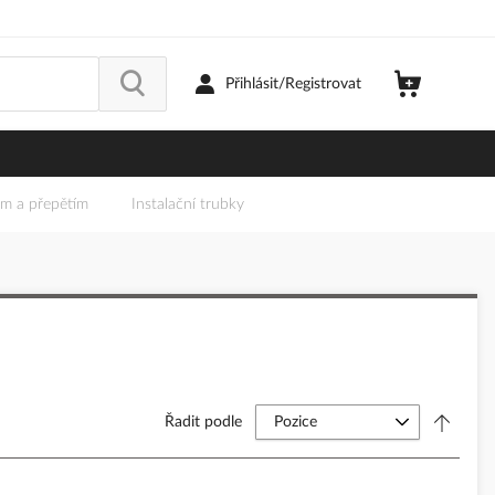
Přihlásit/Registrovat
em a přepětím
Instalační trubky
Řadit podle