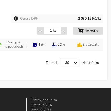
Cena s DPH
2 090,18 Kč/ks
ks
do košíku
Dostupné
3
dní
K objednání
12
ks
na pobočkách
Zobrazit
Na stránku
Elfetex, spol. s r.o.
Hřbitovní 31a
Plzeň 312 00