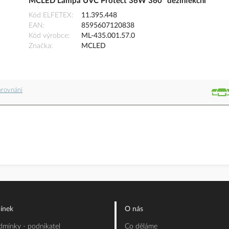
MCLED Lampa UVC Protect 36W 360° dezinfekční
Kód ELFETEX
11.395.448
EAN
8595607120838
Kód výrobce
ML-435.001.57.0
Značka
MCLED
orovnání
ínek
O nás
mínky - podnikatel
Co děláme