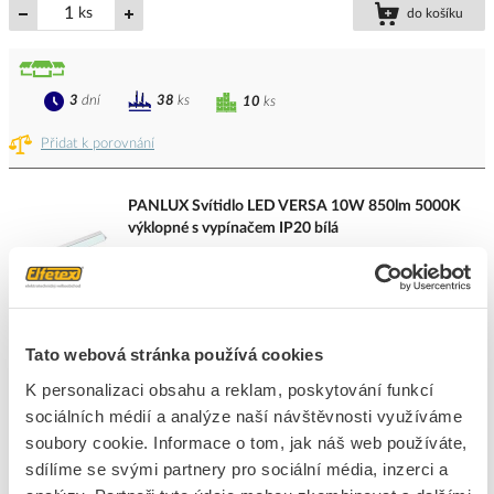
ks
do košíku
3
dní
38
ks
10
ks
Přidat k porovnání
PANLUX Svítidlo LED VERSA 10W 850lm 5000K
výklopné s vypínačem IP20 bílá
Kód ELFETEX
11.060.090
EAN
8595216617453
Kód výrobce
PN11200008
Značka
PANLUX
Tato webová stránka používá cookies
Cena s DPH
1 145,28 Kč/ks
K personalizaci obsahu a reklam, poskytování funkcí
ks
do košíku
sociálních médií a analýze naší návštěvnosti využíváme
soubory cookie. Informace o tom, jak náš web používáte,
sdílíme se svými partnery pro sociální média, inzerci a