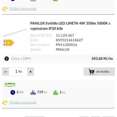
Přidat k porovnání
PANLUX Svítidlo LED LINETA 4W 350lm 5000K s
vypínačem IP20 bílá
Kód ELFETEX
11.124.367
EAN
8595216618627
Kód výrobce
PN11200016
Značka
PANLUX
Cena s DPH
342,68 Kč/ks
ks
do košíku
3
dní
729
ks
5
ks
Přidat k porovnání