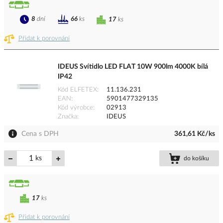
8
dní
66
ks
17
ks
Přidat k porovnání
IDEUS Svítidlo LED FLAT 10W 900lm 4000K bílá
IP42
Kód ELFETEX
11.136.231
EAN
5901477329135
Kód výrobce
02913
Značka
IDEUS
Cena s DPH
361,61 Kč/ks
ks
do košíku
17
ks
Přidat k porovnání