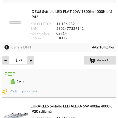
IDEUS Svítidlo LED FLAT 20W 1800lm 4000K bílá
IP42
Kód ELFETEX
11.136.232
EAN
5901477329142
Kód výrobce
02914
Značka
IDEUS
Cena s DPH
442,18 Kč/ks
ks
do košíku
16
ks
Přidat k porovnání
EURAKLES Svítidlo LED ALEXA 5W 400lm 4000K
IP20 stříbrná