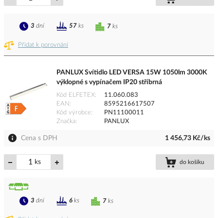
3
dní
57
ks
7
ks
Přidat k porovnání
PANLUX Svítidlo LED VERSA 15W 1050lm 3000K
výklopné s vypínačem IP20 stříbrná
Kód ELFETEX
11.060.083
EAN
8595216617507
Kód výrobce
PN11100011
Značka
PANLUX
Cena s DPH
1 456,73 Kč/ks
ks
do košíku
3
dní
6
ks
7
ks