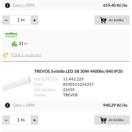
Cena s DPH
619,40 Kč/ks
ks
do košíku
21
ks
Přidat k porovnání
TREVOS Svítidlo LED SB 30W 4400lm/840 IP20
Kód ELFETEX
11.442.229
EAN
8590515224357
Kód výrobce
22435
Značka
TREVOS
Cena s DPH
940,29 Kč/ks
ks
do košíku