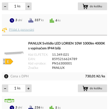
ks
do košíku
3
dní
337
ks
6
ks
Přidat k porovnání
PANLUX Svítidlo LED LORIEN 10W 1000lm 4000K
s vypínačem IP44 bílá
Kód ELFETEX
11.349.021
EAN
8595216624789
Kód výrobce
PN16300001
Značka
PANLUX
Cena s DPH
730,01 Kč/ks
ks
do košíku
3
dní
236
ks
5
ks