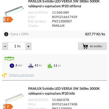
PANLUX Svítidlo LED VERSA 5W 380lm 5000K
výklopné s vypínačem IP20 stříbrná
Kód ELFETEX
11.060.089
EAN
8595216617439
Kód výrobce
PN11200007
Značka
PANLUX
Cena s DPH
827,77 Kč/ks
ks
do košíku
3
dní
41
ks
11
ks
Přidat k porovnání
PANLUX Svítidlo LED VERSA 5W 360lm 3000K
výklopné s vypínačem IP20 bílá
Kód ELFETEX
11.060.078
EAN
8595216617408
Kód výrobce
PN11100006