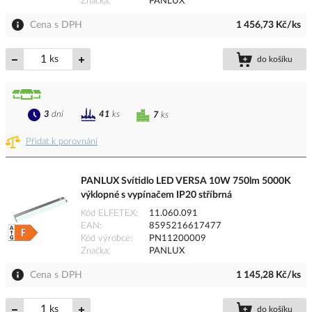
Značka
PANLUX
Cena s DPH
1 456,73 Kč/ks
ks
do košíku
3
dní
41
ks
7
ks
Přidat k porovnání
PANLUX Svítidlo LED VERSA 10W 750lm 5000K
výklopné s vypínačem IP20 stříbrná
Kód ELFETEX
11.060.091
EAN
8595216617477
Kód výrobce
PN11200009
Značka
PANLUX
Cena s DPH
1 145,28 Kč/ks
ks
do košíku