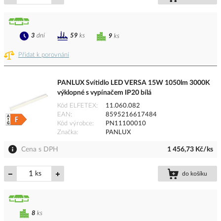
3
dní
59
ks
9
ks
Přidat k porovnání
PANLUX Svítidlo LED VERSA 15W 1050lm 3000K
výklopné s vypínačem IP20 bílá
Kód ELFETEX
11.060.082
EAN
8595216617484
Kód výrobce
PN11100010
Značka
PANLUX
Cena s DPH
1 456,73 Kč/ks
ks
do košíku
8
ks