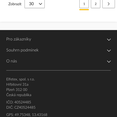
Stránka
Právě si prohlížíte stránk
Stránka
Strá
Další
Zobrazit
1
2
Pro zákazníky
Souhrn podmínek
O nás
Elfetex, spol. s r.o.
Hřbitovní 31a
Plzeň 312 00
Česká republika
IČO: 40524485
DIČ: CZ40524485
GPS: 49.75348, 13.43168