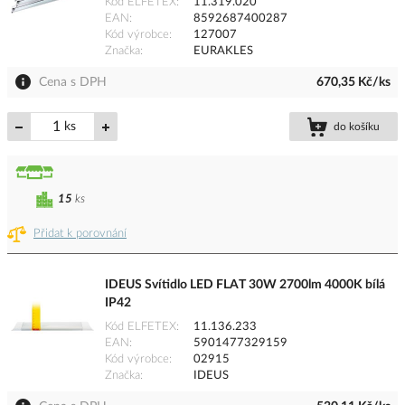
Kód ELFETEX
11.319.020
EAN
8592687400287
Kód výrobce
127007
Značka
EURAKLES
Cena s DPH
670,35 Kč/ks
ks
do košíku
15
ks
Přidat k porovnání
IDEUS Svítidlo LED FLAT 30W 2700lm 4000K bílá
IP42
Kód ELFETEX
11.136.233
EAN
5901477329159
Kód výrobce
02915
Značka
IDEUS