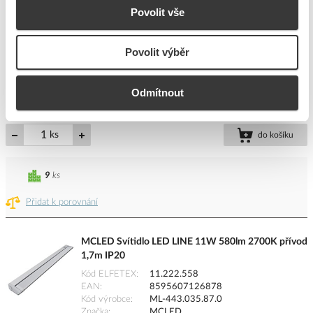
PANLUX Svítidlo NANNY LED B-348/M noční
Povolit vše
světlo modrá IP20
Kód ELFETEX
10.697.511
Povolit výběr
EAN
8595216608581
Kód výrobce
B-348/M
Značka
PANLUX
Odmítnout
Cena s DPH
78,88 Kč/ks
ks
do košíku
9
ks
Přidat k porovnání
MCLED Svítidlo LED LINE 11W 580lm 2700K přívod
1,7m IP20
Kód ELFETEX
11.222.558
EAN
8595607126878
Kód výrobce
ML-443.035.87.0
Značka
MCLED