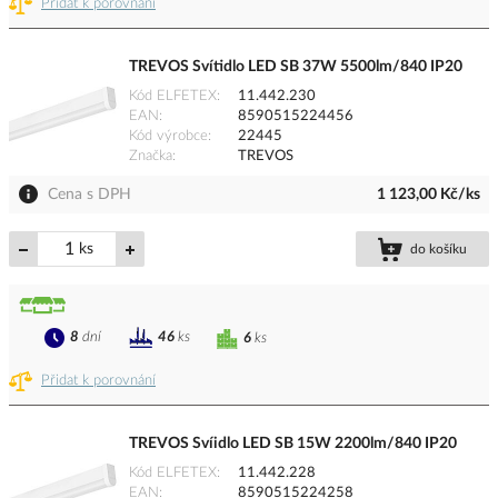
Přidat k porovnání
TREVOS Svítidlo LED SB 37W 5500lm/840 IP20
Kód ELFETEX
11.442.230
EAN
8590515224456
Kód výrobce
22445
Značka
TREVOS
Cena s DPH
1 123,00 Kč/ks
ks
do košíku
8
dní
46
ks
6
ks
Přidat k porovnání
TREVOS Svíidlo LED SB 15W 2200lm/840 IP20
Kód ELFETEX
11.442.228
EAN
8590515224258