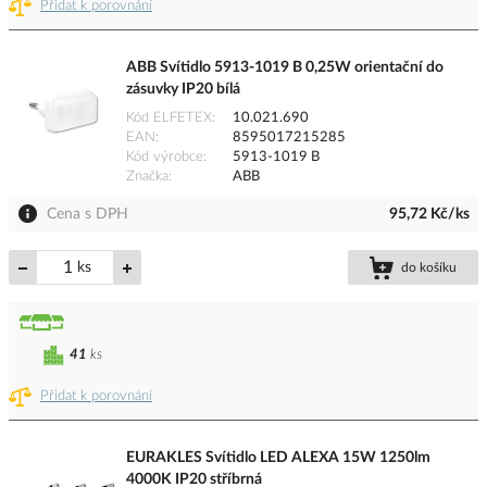
Přidat k porovnání
ABB Svítidlo 5913-1019 B 0,25W orientační do
zásuvky IP20 bílá
Kód ELFETEX
10.021.690
EAN
8595017215285
Kód výrobce
5913-1019 B
Značka
ABB
Cena s DPH
95,72 Kč/ks
ks
do košíku
41
ks
Přidat k porovnání
EURAKLES Svítidlo LED ALEXA 15W 1250lm
4000K IP20 stříbrná