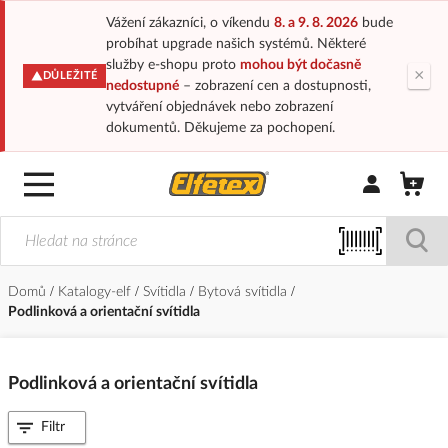
Vážení zákazníci, o víkendu
8. a 9. 8. 2026
bude
probíhat upgrade našich systémů. Některé
služby e-shopu proto
mohou být dočasně
×
DŮLEŽITÉ
nedostupné
– zobrazení cen a dostupnosti,
vytváření objednávek nebo zobrazení
dokumentů. Děkujeme za pochopení.
Přihlásit/Regi
Domů
Katalogy-elf
Svítidla
Bytová svítidla
Podlinková a orientační svítidla
Podlinková a orientační svítidla
Filtr