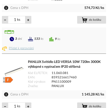
Cena s DPH
574,73 Kč/ks
ks
do košíku
3
dní
133
ks
9
ks
Přidat k porovnání
PANLUX Svítidlo LED VERSA 10W 720lm 3000K
výklopné s vypínačem IP20 stříbrná
Kód ELFETEX
11.060.081
EAN
8595216617460
Kód výrobce
PN11100009
Značka
PANLUX
Cena s DPH
1 145,28 Kč/ks
ks
do košíku