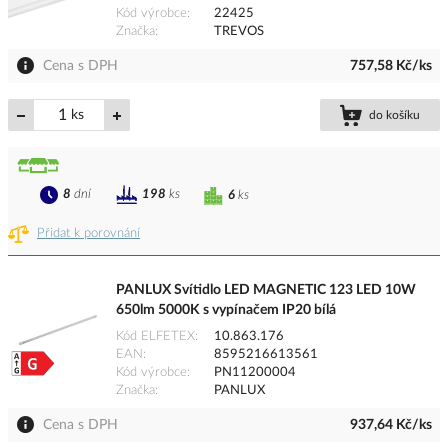
Kód výrobce
22425
Značka
TREVOS
Cena s DPH
757,58 Kč/ks
ks
do košíku
8
dní
198
ks
6
ks
Přidat k porovnání
PANLUX Svítidlo LED MAGNETIC 123 LED 10W
650lm 5000K s vypínačem IP20 bílá
Kód ELFETEX
10.863.176
EAN
8595216613561
Kód výrobce
PN11200004
Značka
PANLUX
Cena s DPH
937,64 Kč/ks