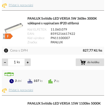
Přidat k porovnání
PANLUX Svítidlo LED VERSA 5W 360lm 3000K
výklopné s vypínačem IP20 stříbrná
Kód ELFETEX
11.060.079
EAN
8595216617422
Kód výrobce
PN11100007
Značka
PANLUX
Cena s DPH
827,77 Kč/ks
ks
do košíku
3
dní
107
ks
7
ks
Přidat k porovnání
PANLUX Svítidlo LED VERSA 15W 1100lm 5000K