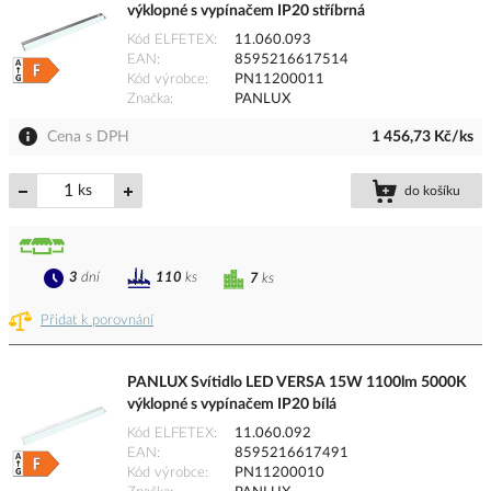
výklopné s vypínačem IP20 stříbrná
Kód ELFETEX
11.060.093
EAN
8595216617514
Kód výrobce
PN11200011
Značka
PANLUX
Cena s DPH
1 456,73 Kč/ks
ks
do košíku
3
dní
110
ks
7
ks
Přidat k porovnání
PANLUX Svítidlo LED VERSA 15W 1100lm 5000K
výklopné s vypínačem IP20 bílá
Kód ELFETEX
11.060.092
EAN
8595216617491
Kód výrobce
PN11200010