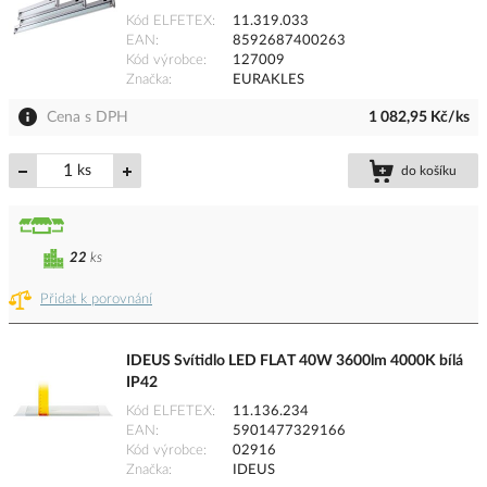
Kód ELFETEX
11.319.033
EAN
8592687400263
Kód výrobce
127009
Značka
EURAKLES
Cena s DPH
1 082,95 Kč/ks
ks
do košíku
22
ks
Přidat k porovnání
IDEUS Svítidlo LED FLAT 40W 3600lm 4000K bílá
IP42
Kód ELFETEX
11.136.234
EAN
5901477329166
Kód výrobce
02916
Značka
IDEUS