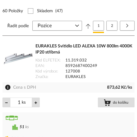
60 Položky
Skladem
(47)
Stránka
Právě si prohlížíte stránk
Stránka
Strá
Další
Řadit podle
1
2
EURAKLES Svítidlo LED ALEXA 10W 800lm 4000K
IP20 stříbrná
Kód ELFETEX
11.319.032
EAN
8592687400249
Kód výrobce
127008
Značka
EURAKLES
Cena s DPH
873,62 Kč/ks
ks
do košíku
51
ks