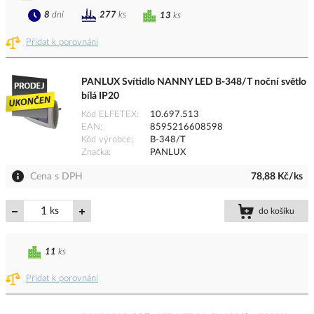
8
dní
277
ks
13
ks
Přidat k porovnání
PANLUX Svítidlo NANNY LED B-348/T noční světlo
bílá IP20
Kód ELFETEX
10.697.513
EAN
8595216608598
Kód výrobce
B-348/T
Značka
PANLUX
Cena s DPH
78,88 Kč/ks
ks
do košíku
11
ks
Přidat k porovnání