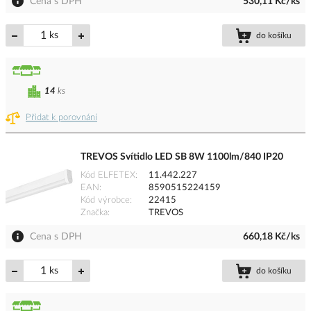
Cena s DPH
530,11 Kč/ks
ks
do košíku
14
ks
Přidat k porovnání
TREVOS Svítidlo LED SB 8W 1100lm/840 IP20
Kód ELFETEX
11.442.227
EAN
8590515224159
Kód výrobce
22415
Značka
TREVOS
Cena s DPH
660,18 Kč/ks
ks
do košíku