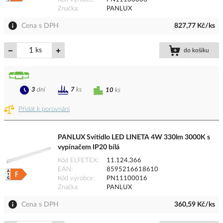
Značka
PANLUX
Cena s DPH
827,77 Kč/ks
ks
do košíku
3
dní
7
ks
10
ks
Přidat k porovnání
PANLUX Svítidlo LED LINETA 4W 330lm 3000K s
vypínačem IP20 bílá
Kód ELFETEX
11.124.366
EAN
8595216618610
Kód výrobce
PN11100016
Značka
PANLUX
Cena s DPH
360,59 Kč/ks