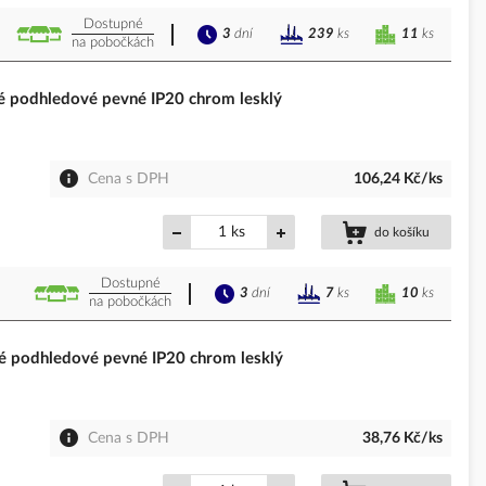
Dostupné
3
dní
11
ks
239
ks
na pobočkách
podhledové pevné IP20 chrom lesklý
Cena s DPH
106,24 Kč/ks
ks
do košíku
Dostupné
3
dní
10
ks
7
ks
na pobočkách
podhledové pevné IP20 chrom lesklý
Cena s DPH
38,76 Kč/ks