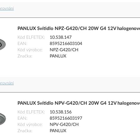
orovnání
PANLUX Svítidlo NPZ-G420/CH 20W G4 12V halogenové 
Kód ELFETEX
10.538.147
EAN
8595216603104
Kód výrobce
NPZ-G420/CH
Značka
PANLUX
orovnání
PANLUX Svítidlo NPV-G420/CH 20W G4 12V halogenové 
Kód ELFETEX
10.538.156
EAN
8595216603197
Kód výrobce
NPV-G420/CH
Značka
PANLUX