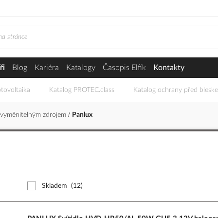
ři
Blog
Kariéra
Katalogy
Časopis Elfík
Kontakty
tovoltaika
Katalog PROTEC.class
Katalog ochrany před blesk
 vyměnitelným zdrojem
Panlux
Skladem
(12)