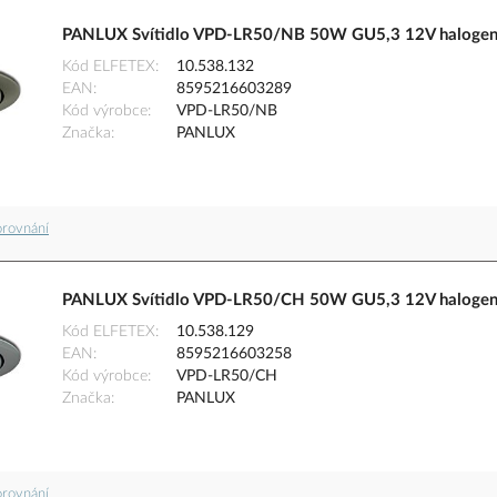
PANLUX Svítidlo VPD-LR50/NB 50W GU5,3 12V halogeno
Kód ELFETEX
10.538.132
EAN
8595216603289
Kód výrobce
VPD-LR50/NB
Značka
PANLUX
orovnání
PANLUX Svítidlo VPD-LR50/CH 50W GU5,3 12V halogeno
Kód ELFETEX
10.538.129
EAN
8595216603258
Kód výrobce
VPD-LR50/CH
Značka
PANLUX
orovnání