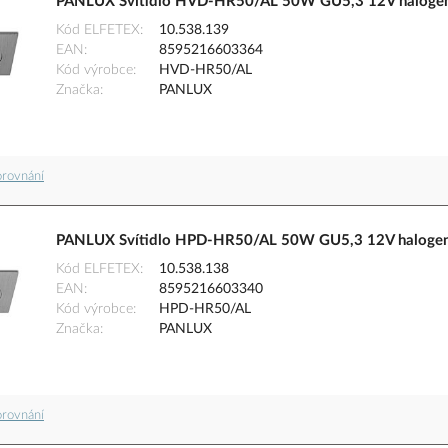
PANLUX Svítidlo HVD-HR50/AL 50W GU5,3 12V halogenov
Kód ELFETEX
10.538.139
EAN
8595216603364
Kód výrobce
HVD-HR50/AL
Značka
PANLUX
orovnání
PANLUX Svítidlo HPD-HR50/AL 50W GU5,3 12V halogeno
Kód ELFETEX
10.538.138
EAN
8595216603340
Kód výrobce
HPD-HR50/AL
Značka
PANLUX
orovnání