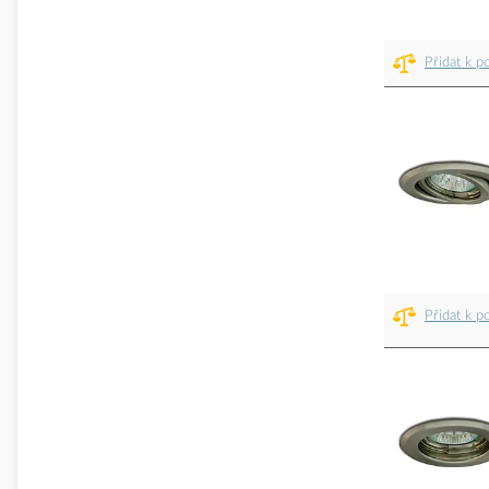
Přidat k p
Přidat k p