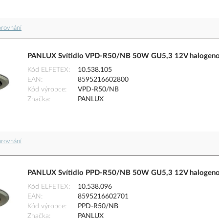
orovnání
PANLUX Svítidlo VPD-R50/NB 50W GU5,3 12V halogenov
Kód ELFETEX
10.538.105
EAN
8595216602800
Kód výrobce
VPD-R50/NB
Značka
PANLUX
orovnání
PANLUX Svítidlo PPD-R50/NB 50W GU5,3 12V halogenov
Kód ELFETEX
10.538.096
EAN
8595216602701
Kód výrobce
PPD-R50/NB
Značka
PANLUX