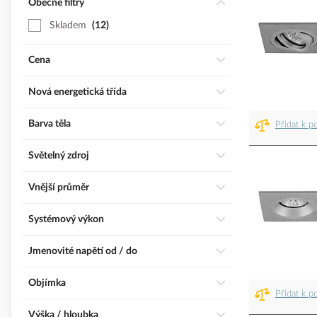
Obecné filtry
Skladem
12
Cena
Nová energetická třída
Barva těla
Přidat k p
Světelný zdroj
Vnější průměr
Systémový výkon
Jmenovité napětí od / do
Objímka
Přidat k p
Výška / hloubka