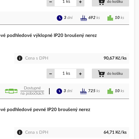
ks
do košíku
3
dní
10
ks
692
ks
é podhledové výklopné IP20 broušený nerez
Cena s DPH
90,67 Kč/ks
ks
do košíku
Dostupné
3
dní
10
ks
725
ks
na pobočkách
é podhledové pevné IP20 broušený nerez
Cena s DPH
64,71 Kč/ks