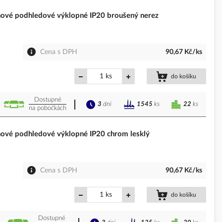
vé podhledové výklopné IP20 broušený nerez
Cena s DPH
90,67 Kč/ks
ks
do košíku
Dostupné
3
dní
22
ks
1545
ks
na pobočkách
vé podhledové výklopné IP20 chrom lesklý
Cena s DPH
90,67 Kč/ks
ks
do košíku
Dostupné