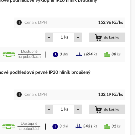
é podhledové výklopné IP20 hliník broušený
Cena s DPH
152,96 Kč/ks
ks
do košíku
Dostupné
3
dní
80
ks
1694
ks
na pobočkách
vé podhledové pevné IP20 hliník broušený
Cena s DPH
132,19 Kč/ks
ks
do košíku
Dostupné
3
dní
31
ks
3431
ks
na pobočkách