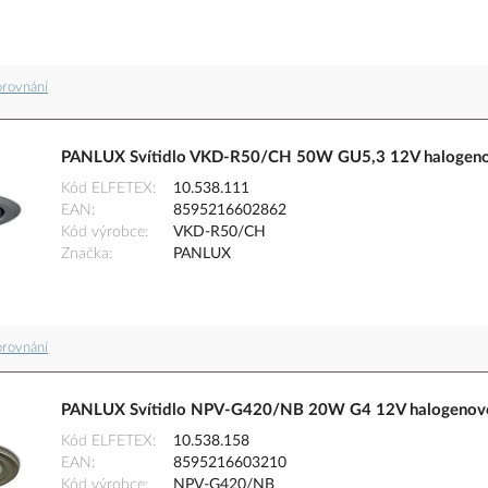
orovnání
PANLUX Svítidlo VKD-R50/CH 50W GU5,3 12V halogenov
Kód ELFETEX
10.538.111
EAN
8595216602862
Kód výrobce
VKD-R50/CH
Značka
PANLUX
orovnání
PANLUX Svítidlo NPV-G420/NB 20W G4 12V halogenové 
Kód ELFETEX
10.538.158
EAN
8595216603210
Kód výrobce
NPV-G420/NB