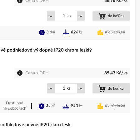
Cena s DPH
38,76 Kč/ks
ks
do košíku
3
dní
K objednání
826
ks
é podhledové výklopné IP20 chrom lesklý
Cena s DPH
85,47 Kč/ks
ks
do košíku
Dostupné
3
dní
K objednání
943
ks
na pobočkách
dhledové pevné IP20 zlato lesk