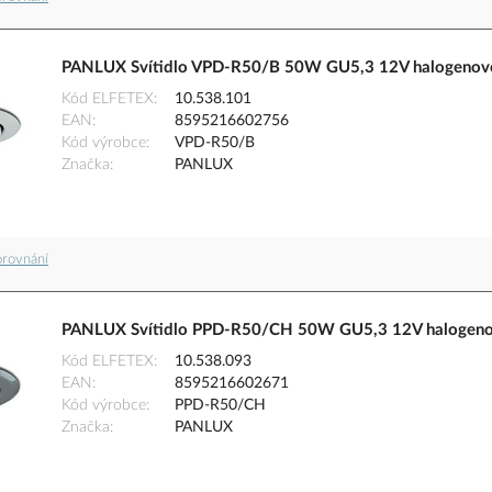
PANLUX Svítidlo VPD-R50/B 50W GU5,3 12V halogenové 
Kód ELFETEX
10.538.101
EAN
8595216602756
Kód výrobce
VPD-R50/B
Značka
PANLUX
orovnání
PANLUX Svítidlo PPD-R50/CH 50W GU5,3 12V halogenov
Kód ELFETEX
10.538.093
EAN
8595216602671
Kód výrobce
PPD-R50/CH
Značka
PANLUX