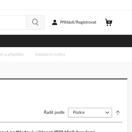
Přihlásit/Registrovat
em a přepětím
Instalační trubky
Řadit podle