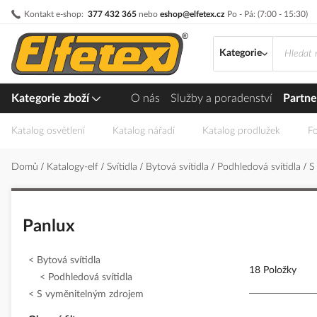
Přejít
Kontakt e-shop:
377 432 365
nebo
eshop@elfetex.cz
Po - Pá: (7:00 - 15:30)
na
obsah
Kategorie
Kategorie zboží
O nás
Služby a poradenství
Partne
Katalog osvětlení
Katalog nářadí
Katalog prodlužek
Fo
Domů
Katalogy-elf
Svítidla
Bytová svítidla
Podhledová svítidla
S
Panlux
Bytová svítidla
18 Položky
Podhledová svítidla
S vyměnitelným zdrojem