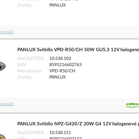
Značka
PANLUX
orovnání
PANLUX Svítidlo VPD-R50/CH 50W GU5,3 12V halogenov
Kód ELFETEX
10.538.102
EAN
8595216602763
Kód výrobce
VPD-R50/CH
Značka
PANLUX
orovnání
PANLUX Svítidlo NPZ-G420/Z 20W G4 12V halogenové po
Kód ELFETEX
10.538.151