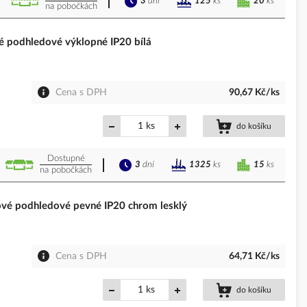
3
dní
20
ks
125
ks
na pobočkách
podhledové výklopné IP20 bílá
Cena s DPH
90,67 Kč/ks
ks
do košíku
Dostupné
3
dní
15
ks
1325
ks
na pobočkách
é podhledové pevné IP20 chrom lesklý
Cena s DPH
64,71 Kč/ks
ks
do košíku