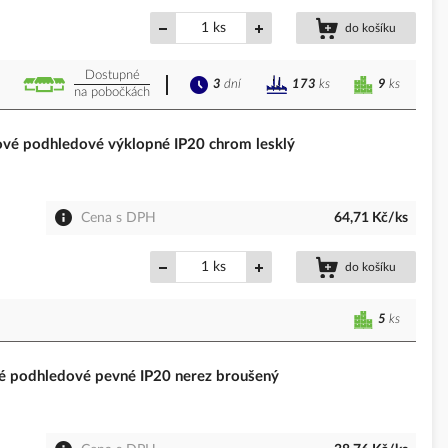
ks
do košíku
Dostupné
3
dní
9
ks
173
ks
na pobočkách
é podhledové výklopné IP20 chrom lesklý
Cena s DPH
64,71 Kč/ks
ks
do košíku
5
ks
podhledové pevné IP20 nerez broušený