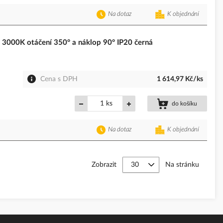
Na dotaz
K objednání
000K otáčení 350° a náklop 90° IP20 černá
Cena s DPH
1 614,97 Kč/ks
ks
do košíku
Na dotaz
K objednání
Zobrazit
Na stránku