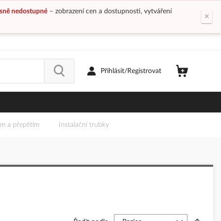
sně nedostupné
– zobrazení cen a dostupnosti, vytváření
×
Přihlásit/Registrovat
em a přepětím
Instalační trubky