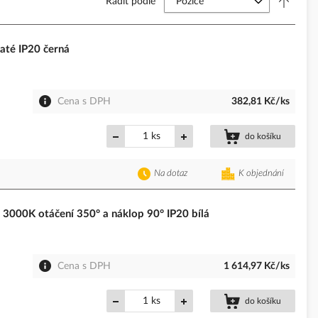
Řadit podle
té IP20 černá
Cena s DPH
382,81 Kč/ks
ks
do košíku
Na dotaz
K objednání
000K otáčení 350° a náklop 90° IP20 bílá
Cena s DPH
1 614,97 Kč/ks
ks
do košíku