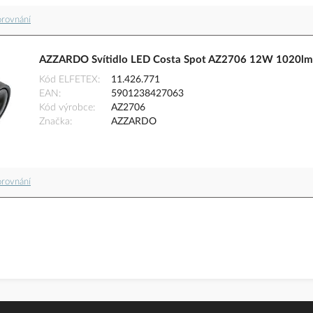
orovnání
AZZARDO Svítidlo LED Costa Spot AZ2706 12W 1020lm 3
Kód ELFETEX
11.426.771
EAN
5901238427063
Kód výrobce
AZ2706
Značka
AZZARDO
orovnání