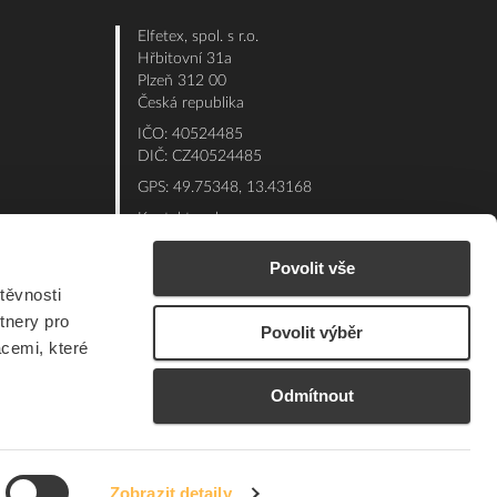
Elfetex, spol. s r.o.
Hřbitovní 31a
Plzeň 312 00
Česká republika
IČO: 40524485
DIČ: CZ40524485
GPS: 49.75348, 13.43168
Kontakt e-shop:
Po - Pá: 7:00 - 15:30
Povolit vše
Referent:
377 432 365
těvnosti
Technická podpora: 377 432 311
tnery pro
Povolit výběr
E-mail:
eshop@elfetex.cz
acemi, které
Odmítnout
Zobrazit detaily