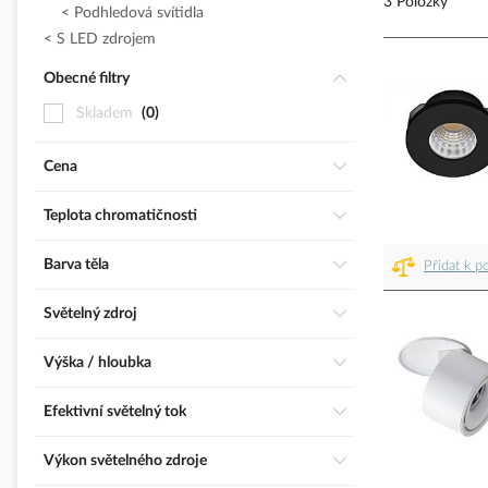
3 Položky
Podhledová svítidla
S LED zdrojem
Obecné filtry
Skladem
0
Cena
Teplota chromatičnosti
Barva těla
Přidat k p
Světelný zdroj
Výška / hloubka
Efektivní světelný tok
Výkon světelného zdroje