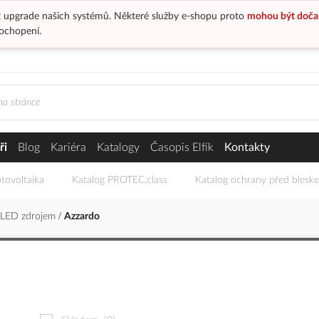
 upgrade našich systémů. Některé služby e-shopu proto
mohou být doča
ochopení.
ři
Blog
Kariéra
Katalogy
Časopis Elfík
Kontakty
tovoltaika
Katalog PROTEC.class
Katalog ochrany před blesk
 LED zdrojem
Azzardo