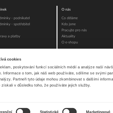
ínek
O nás
mínky - podnikatel
Co děláme
mínky - spotřebitel
Kdo jsme
Pracujte pro nás
ravy a platby
Aktuality
O e-shopu
ívá cookies
reklam, poskytování funkcí sociálních médií a analýze naší návš
 Informace o tom, jak náš web používáte, sdílíme se svými par
analýzy. Partneři tyto údaje mohou zkombinovat s dalšími inform
é získali v důsledku toho, že používáte jejich služby.
erenční
Statistické
Marketingové