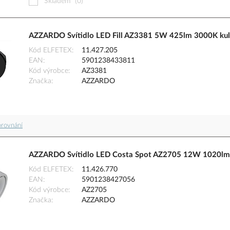
Skladem
(0)
AZZARDO Svítidlo LED Fill AZ3381 5W 425lm 3000K kula
Kód ELFETEX
11.427.205
EAN
5901238433811
Kód výrobce
AZ3381
Značka
AZZARDO
orovnání
AZZARDO Svítidlo LED Costa Spot AZ2705 12W 1020lm 3
Kód ELFETEX
11.426.770
EAN
5901238427056
Kód výrobce
AZ2705
Značka
AZZARDO