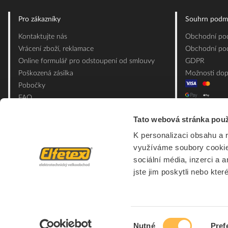
Pro zákazníky
Souhrn podm
Kontaktujte nás
Obchodní pod
Vrácení zboží, reklamace
Obchodní pod
Online formulář pro odstoupení od smlouvy
GDPR
Poškozená zásilka
Možnosti dop
Pobočky
FAQ
Slovník pojmů
Tato webová stránka použ
Mapa webu
K personalizaci obsahu a 
Ceník obalových materiálů
využíváme soubory cookie.
sociální média, inzerci a 
jste jim poskytli nebo kter
Výběr
Nutné
Pref