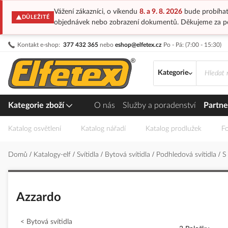
Vážení zákazníci, o víkendu
8. a 9. 8. 2026
bude probíhat
DŮLEŽITÉ
objednávek nebo zobrazení dokumentů. Děkujeme za p
Přejít
Kontakt e-shop:
377 432 365
nebo
eshop@elfetex.cz
Po - Pá: (7:00 - 15:30)
na
obsah
Kategorie
Kategorie zboží
O nás
Služby a poradenství
Partne
Katalog osvětlení
Katalog nářadí
Katalog prodlužek
Fo
Domů
Katalogy-elf
Svítidla
Bytová svítidla
Podhledová svítidla
S
Azzardo
Bytová svítidla