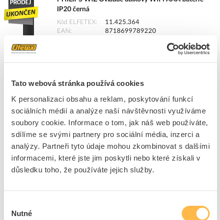
IP20 černá
Kód ELFETEX
11.425.364
EAN
8718699789220
Kód výrobce
8718699789220
Značka
PHILIPS
Dostupnost na pobočce
Cena na poptání
Tato webová stránka používá cookies
Pouze na poptání
K personalizaci obsahu a reklam, poskytování funkcí
Přidat k porovnání
sociálních médií a analýze naší návštěvnosti využíváme
soubory cookie. Informace o tom, jak náš web používáte,
sdílíme se svými partnery pro sociální média, inzerci a
PHILIPS WiZ Čidlo Motion pohybové AA baterie
analýzy. Partneři tyto údaje mohou zkombinovat s dalšími
IP20
informacemi, které jste jim poskytli nebo které získali v
Kód ELFETEX
11.425.363
EAN
8718699788209
důsledku toho, že používáte jejich služby.
Kód výrobce
8718699788209
Značka
PHILIPS
Výběr
Cena s DPH
641,74 Kč/ks
Nutné
souhlasu