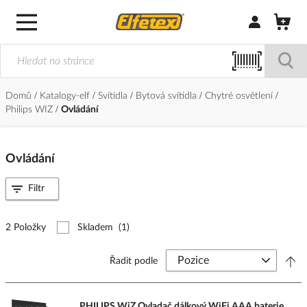
Přihlásit/Regi
Domů
Katalogy-elf
Svítidla
Bytová svítidla
Chytré osvětlení
Philips WIZ
Ovládání
Ovládání
Filtr
2 Položky
Skladem
(1)
Řadit podle
PHILIPS WiZ Ovladač dálkový WiFi AAA baterie