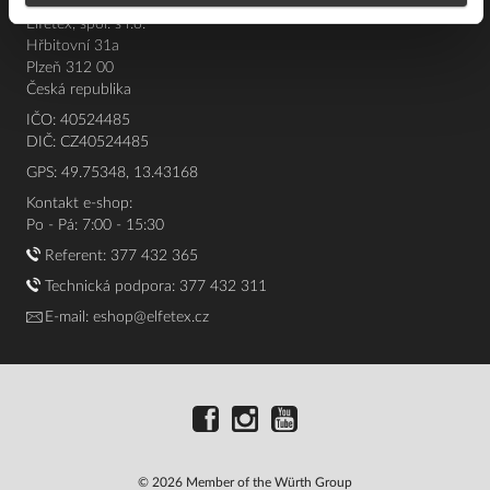
Elfetex, spol. s r.o.
Hřbitovní 31a
Plzeň 312 00
Česká republika
IČO: 40524485
DIČ: CZ40524485
GPS: 49.75348, 13.43168
Kontakt e-shop:
Po - Pá: 7:00 - 15:30
Referent:
377 432 365
Technická podpora: 377 432 311
E-mail:
eshop@elfetex.cz
© 2026 Member of the Würth Group