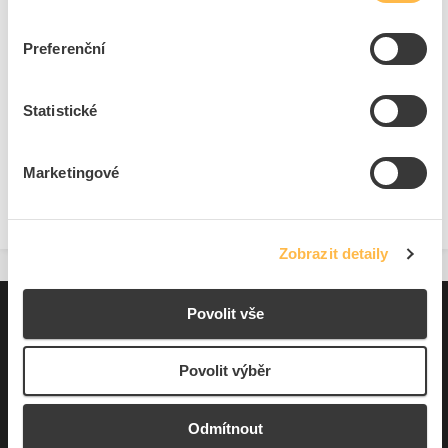
ks
do košíku
Preferenční
1
ks
Statistické
Přidat k porovnání
Marketingové
Zobrazit
Zobrazit detaily
Povolit vše
Pro zákazníky
Souhrn podmínek
Povolit výběr
O nás
Odmítnout