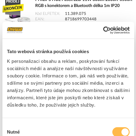
RGB s konektorem a Bluetooth délka 1m IP20
Kód ELFETEX
11.389.075
EAN
8718699703448
Kód výrobce
8718699703448
Značka
PHILIPS
Cena s DPH
582,17 Kč/ks
Tato webová stránka používá cookies
ks
do košíku
K personalizaci obsahu a reklam, poskytování funkcí
sociálních médií a analýze naší návštěvnosti využíváme
3
ks
soubory cookie. Informace o tom, jak náš web používáte,
sdílíme se svými partnery pro sociální média, inzerci a
Přidat k porovnání
analýzy. Partneři tyto údaje mohou zkombinovat s dalšími
informacemi, které jste jim poskytli nebo které získali v
HUE Pásek LED 25W 1600lm 2000K-6500K RGB se
důsledku toho, že používáte jejich služby.
základnou a Bluetooth délka 2m IP20
Kód ELFETEX
11.389.074
EAN
8718699703424
Výběr
Kód výrobce
8718699703424
Nutné
souhlasu
Značka
PHILIPS