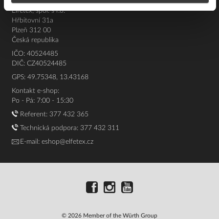
Elfetex, spol. s r.o.
Hřbitovní 31a
Plzeň 312 00
Česká republika
IČO: 40524485
DIČ: CZ40524485
GPS: 49.75348, 13.43168
Kontakt e-shop:
Po - Pá: 7:00 - 15:30
Referent:
377 432 365
Technická podpora: 377 432 311
E-mail:
eshop@elfetex.cz
© 2026 Member of the Würth Group