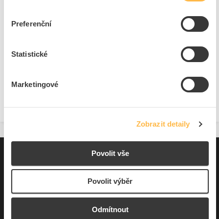
Dostupnost na pobočce
Cena na poptání
Preferenční
Pouze na poptání
Statistické
Přidat k porovnání
Marketingové
Zobrazit
Zobrazit detaily
Povolit vše
Pro zákazníky
Souhrn podmínek
Povolit výběr
O nás
Odmítnout