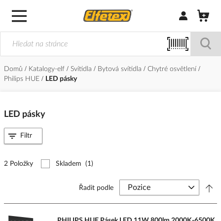
Přihlásit/Regi
Domů
Katalogy-elf
Svítidla
Bytová svítidla
Chytré osvětlení
Philips HUE
LED pásky
LED pásky
Filtr
2 Položky
Skladem
(1)
Řadit podle
PHILIPS HUE Pásek LED 11W 800lm 2000K-6500K