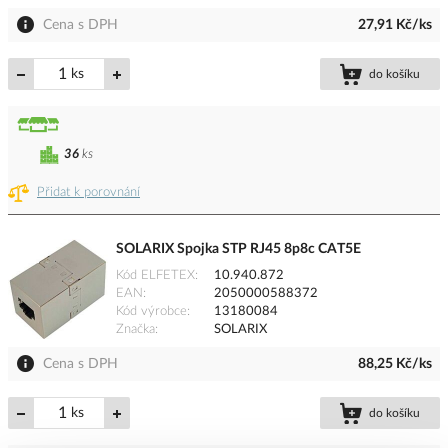
Cena s DPH
27,91 Kč/ks
ks
do košíku
36
ks
Přidat k porovnání
SOLARIX Spojka STP RJ45 8p8c CAT5E
Kód ELFETEX
10.940.872
EAN
2050000588372
Kód výrobce
13180084
Značka
SOLARIX
Cena s DPH
88,25 Kč/ks
ks
do košíku