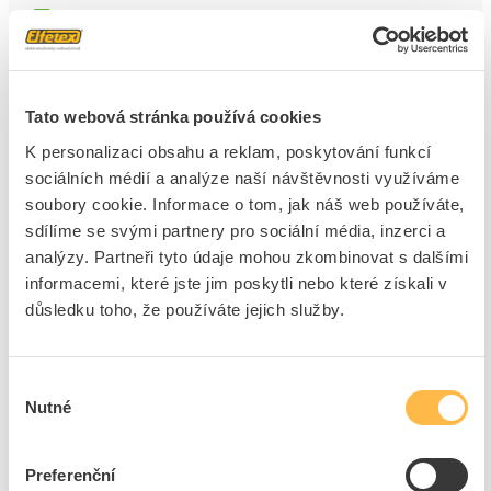
5
dní
295
ks
33
ks
Přidat k porovnání
Tato webová stránka používá cookies
K personalizaci obsahu a reklam, poskytování funkcí
SOLARIX Spojka STP CAT6A samořezná
sociálních médií a analýze naší návštěvnosti využíváme
Kód ELFETEX
11.514.815
soubory cookie. Informace o tom, jak náš web používáte,
Kód výrobce
13180100
Značka
SOLARIX
sdílíme se svými partnery pro sociální média, inzerci a
analýzy. Partneři tyto údaje mohou zkombinovat s dalšími
Cena s DPH
205,91 Kč/ks
informacemi, které jste jim poskytli nebo které získali v
důsledku toho, že používáte jejich služby.
ks
do košíku
Výběr
5
dní
1480
ks
29
ks
Nutné
souhlasu
Přidat k porovnání
Preferenční