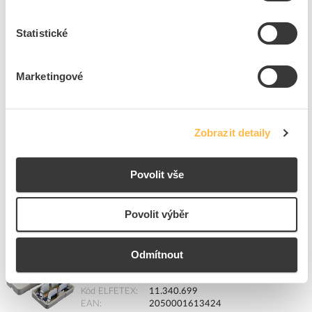
SOLARIX Spojka box UTP CAT5E, 2x zářezový pole
spojovací
Statistické
Kód ELFETEX
10.059.260
EAN
8591952298529
Kód výrobce
13180087
Marketingové
Značka
SOLARIX
Cena s DPH
99,37 Kč/ks
Zobrazit detaily
ks
do košíku
Povolit vše
5
dní
1792
ks
23
ks
Povolit výběr
Přidat k porovnání
Odmítnout
SOLARIX Spojka box STP CAT6, se svorkovnicí
Krone 8p8c, čtyř párová, stíněná
Kód ELFETEX
11.340.699
EAN
2050001613424