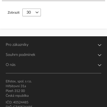
Zobrazit
Pro zákazníky
Souhrn podmínek
O nás
Elfetex, spol. s r.o.
Hřbitovní 31a
Plzeň 312 00
Česká republika
IČO: 40524485