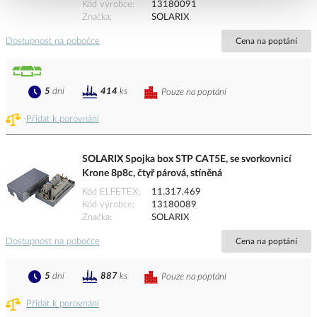
Kód výrobce
13180091
Značka
SOLARIX
Dostupnost na pobočce
Cena na poptání
5
dní
414
ks
Pouze na poptání
Přidat k porovnání
SOLARIX Spojka box STP CAT5E, se svorkovnicí
Krone 8p8c, čtyř párová, stíněná
Kód ELFETEX
11.317.469
Kód výrobce
13180089
Značka
SOLARIX
Dostupnost na pobočce
Cena na poptání
5
dní
887
ks
Pouze na poptání
Přidat k porovnání