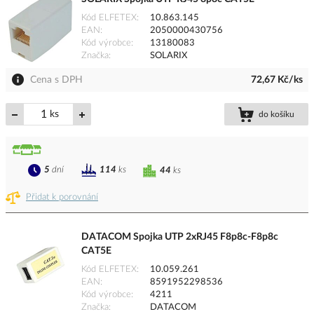
Kód ELFETEX
10.863.145
EAN
2050000430756
Kód výrobce
13180083
Značka
SOLARIX
Cena s DPH
72,67 Kč/ks
ks
do košíku
5
dní
114
ks
44
ks
Přidat k porovnání
DATACOM Spojka UTP 2xRJ45 F8p8c-F8p8c
CAT5E
Kód ELFETEX
10.059.261
EAN
8591952298536
Kód výrobce
4211
Značka
DATACOM