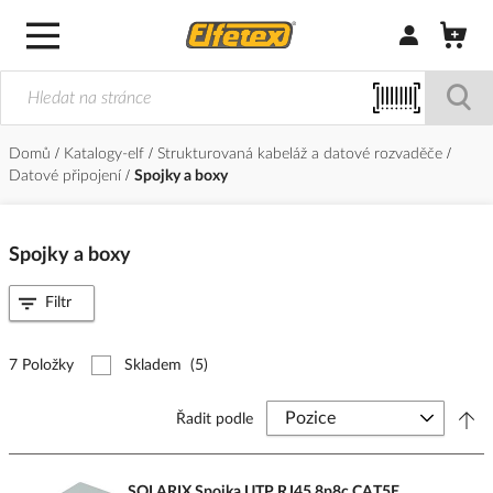
Přihlásit/Regi
Domů
Katalogy-elf
Strukturovaná kabeláž a datové rozvaděče
Datové připojení
Spojky a boxy
Spojky a boxy
Filtr
7 Položky
Skladem
(5)
Řadit podle
SOLARIX Spojka UTP RJ45 8p8c CAT5E