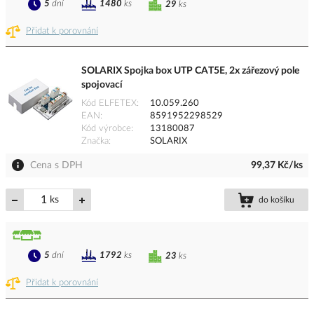
5
dní
1480
ks
29
ks
Přidat k porovnání
SOLARIX Spojka box UTP CAT5E, 2x zářezový pole
spojovací
Kód ELFETEX
10.059.260
EAN
8591952298529
Kód výrobce
13180087
Značka
SOLARIX
Cena s DPH
99,37 Kč/ks
ks
do košíku
5
dní
1792
ks
23
ks
Přidat k porovnání