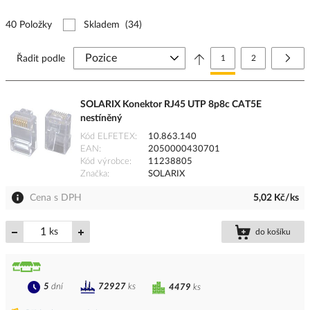
40 Položky
Skladem
(34)
Stránka
Právě si prohlížíte stránk
Stránka
Strá
Další
Řadit podle
1
2
SOLARIX Konektor RJ45 UTP 8p8c CAT5E
nestíněný
Kód ELFETEX
10.863.140
EAN
2050000430701
Kód výrobce
11238805
Značka
SOLARIX
Cena s DPH
5,02 Kč/ks
ks
do košíku
5
dní
72927
ks
4479
ks