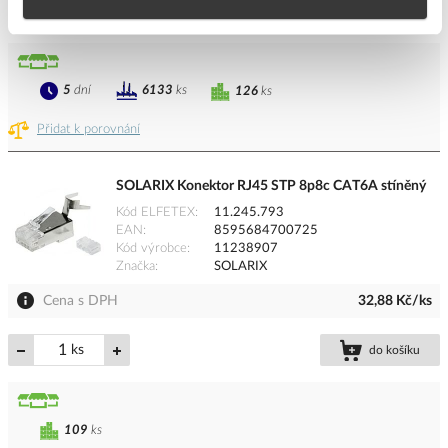
ks
do košíku
5
dní
6133
ks
126
ks
Přidat k porovnání
SOLARIX Konektor RJ45 STP 8p8c CAT6A stíněný
Kód ELFETEX
11.245.793
EAN
8595684700725
Kód výrobce
11238907
Značka
SOLARIX
Cena s DPH
32,88 Kč/ks
ks
do košíku
109
ks