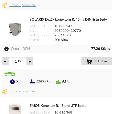
Přidat k porovnání
SOLARIX Držák konektoru RJ45 na DIN lištu šedý
Kód ELFETEX
10.863.147
EAN
2050000430770
Kód výrobce
23064920
Značka
SOLARIX
Cena s DPH
77,26 Kč/ks
ks
do košíku
5
dní
12895
ks
93
ks
Přidat k porovnání
EMOS Konektor RJ45 pro UTP lanko
Kód ELFETEX
10.616.368