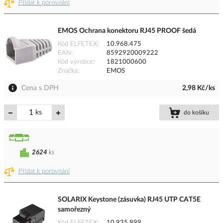
Přidat k porovnání
EMOS Ochrana konektoru RJ45 PROOF šedá
Kód ELFETEX
10.968.475
EAN
8592920009222
Kód výrobce
1821000600
Značka
EMOS
Cena s DPH
2,98 Kč/ks
ks
do košíku
2624
ks
Přidat k porovnání
SOLARIX Keystone (zásuvka) RJ45 UTP CAT5E
samořezný
Kód ELFETEX
10.935.899