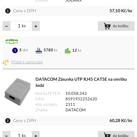
Značka
SOLARIX
Cena s DPH
57,10 Kč/ks
ks
do košíku
5
dní
5780
ks
12
ks
Přidat k porovnání
DATACOM Zásuvka UTP RJ45 CAT5E na omítku
šedá
Kód ELFETEX
10.058.342
EAN
8591952252620
Kód výrobce
2311
Značka
DATACOM
Cena s DPH
60,28 Kč/ks
ks
do košíku