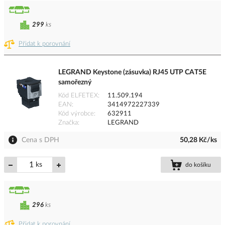
299
ks
Přidat k porovnání
LEGRAND Keystone (zásuvka) RJ45 UTP CAT5E
samořezný
Kód ELFETEX
11.509.194
EAN
3414972227339
Kód výrobce
632911
Značka
LEGRAND
Cena s DPH
50,28 Kč/ks
ks
do košíku
296
ks
Přidat k porovnání