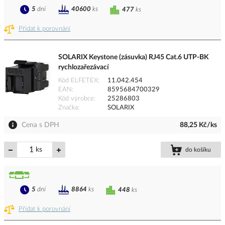
5
dní
40600
ks
477
ks
Přidat k porovnání
SOLARIX Keystone (zásuvka) RJ45 Cat.6 UTP-BK
rychlozařezávací
Kód ELFETEX
11.042.454
EAN
8595684700329
Kód výrobce
25286803
Značka
SOLARIX
Cena s DPH
88,25 Kč/ks
ks
do košíku
5
dní
8864
ks
448
ks
Přidat k porovnání