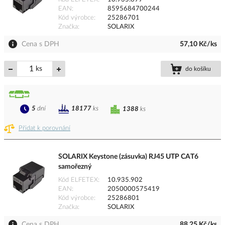
EAN
8595684700244
Kód výrobce
25286701
Značka
SOLARIX
Cena s DPH
57,10 Kč/ks
ks
do košíku
5
dní
18177
ks
1388
ks
Přidat k porovnání
SOLARIX Keystone (zásuvka) RJ45 UTP CAT6
samořezný
Kód ELFETEX
10.935.902
EAN
2050000575419
Kód výrobce
25286801
Značka
SOLARIX
Cena s DPH
88,25 Kč/ks