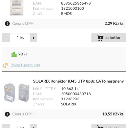
EAN
8595025366498
Kód výrobce
1821000100
Značka
EMOS
Cena s DPH
2,29 Kč/ks
ks
do košíku
90
ks
Přidat k porovnání
SOLARIX Konektor RJ45 UTP 8p8c CAT6 nestíněný
Kód ELFETEX
10.863.141
EAN
2050000430718
Kód výrobce
11238903
Značka
SOLARIX
Cena s DPH
10,55 Kč/ks