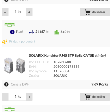
ks
do košíku
5
dní
24667
ks
540
ks
Přidat k porovnání
SOLARIX Konektor RJ45 STP 8p8c CAT5E stíněný
Kód ELFETEX
10.661.688
EAN
2050000178559
Kód výrobce
11578804
Značka
SOLARIX
Cena s DPH
9,69 Kč/ks
ks
do košíku