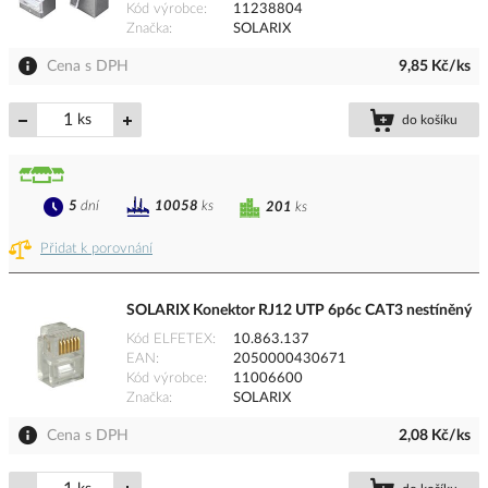
Kód výrobce
11238804
Značka
SOLARIX
Cena s DPH
9,85 Kč/ks
ks
do košíku
5
dní
10058
ks
201
ks
Přidat k porovnání
SOLARIX Konektor RJ12 UTP 6p6c CAT3 nestíněný
Kód ELFETEX
10.863.137
EAN
2050000430671
Kód výrobce
11006600
Značka
SOLARIX
Cena s DPH
2,08 Kč/ks