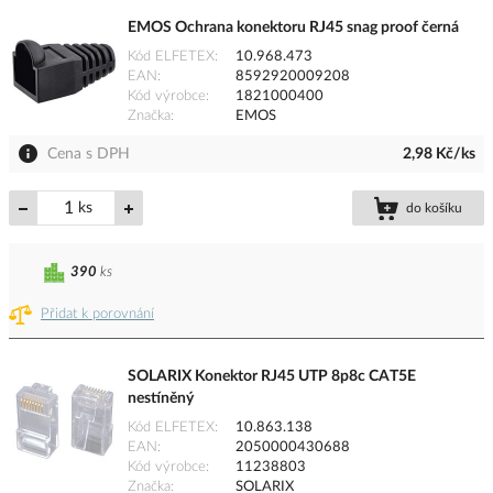
EMOS Ochrana konektoru RJ45 snag proof černá
Kód ELFETEX
10.968.473
EAN
8592920009208
Kód výrobce
1821000400
Značka
EMOS
Cena s DPH
2,98 Kč/ks
ks
do košíku
390
ks
Přidat k porovnání
SOLARIX Konektor RJ45 UTP 8p8c CAT5E
nestíněný
Kód ELFETEX
10.863.138
EAN
2050000430688
Kód výrobce
11238803
Značka
SOLARIX