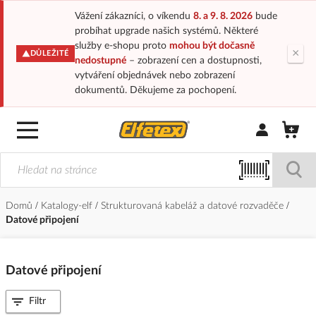
Vážení zákazníci, o víkendu
8. a 9. 8. 2026
bude
probíhat upgrade našich systémů. Některé
služby e-shopu proto
mohou být dočasně
×
DŮLEŽITÉ
nedostupné
– zobrazení cen a dostupnosti,
vytváření objednávek nebo zobrazení
dokumentů. Děkujeme za pochopení.
Přihlásit/Regi
Domů
Katalogy-elf
Strukturovaná kabeláž a datové rozvaděče
Datové připojení
Datové připojení
Filtr