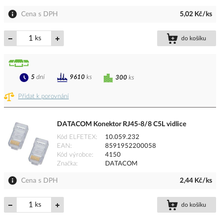
Cena s DPH
5,02 Kč/ks
ks
do košíku
5
dní
9610
ks
300
ks
Přidat k porovnání
DATACOM Konektor RJ45-8/8 C5L vidlice
Kód ELFETEX
10.059.232
EAN
8591952200058
Kód výrobce
4150
Značka
DATACOM
Cena s DPH
2,44 Kč/ks
ks
do košíku