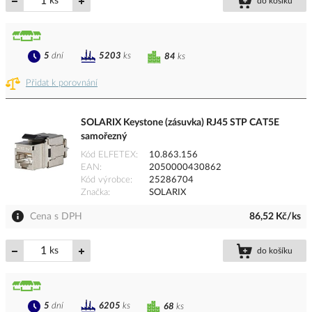
ks
do košíku
5
dní
5203
ks
84
ks
Přidat k porovnání
SOLARIX Keystone (zásuvka) RJ45 STP CAT5E
samořezný
Kód ELFETEX
10.863.156
EAN
2050000430862
Kód výrobce
25286704
Značka
SOLARIX
Cena s DPH
86,52 Kč/ks
ks
do košíku
5
dní
6205
ks
68
ks