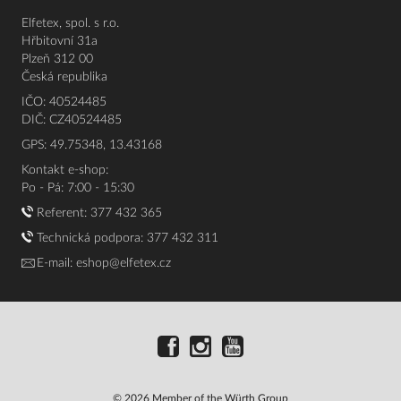
Elfetex, spol. s r.o.
Hřbitovní 31a
Plzeň 312 00
Česká republika
IČO: 40524485
DIČ: CZ40524485
GPS: 49.75348, 13.43168
Kontakt e-shop:
Po - Pá: 7:00 - 15:30
Referent:
377 432 365
Technická podpora: 377 432 311
E-mail:
eshop@elfetex.cz
© 2026 Member of the Würth Group