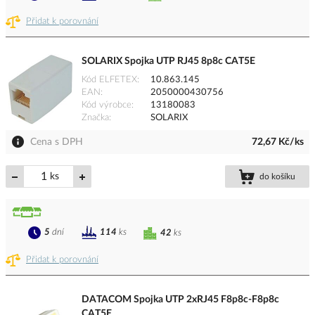
Přidat k porovnání
SOLARIX Spojka UTP RJ45 8p8c CAT5E
Kód ELFETEX
10.863.145
EAN
2050000430756
Kód výrobce
13180083
Značka
SOLARIX
Cena s DPH
72,67 Kč/ks
ks
do košíku
5
dní
114
ks
42
ks
Přidat k porovnání
DATACOM Spojka UTP 2xRJ45 F8p8c-F8p8c
CAT5E