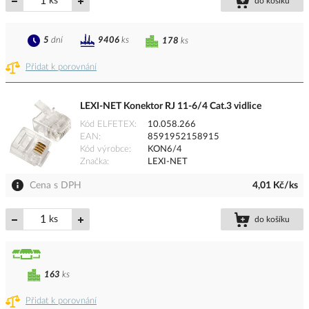
ks
do košíku
5
dní
9406
ks
178
ks
Přidat k porovnání
LEXI-NET Konektor RJ 11-6/4 Cat.3 vidlice
Kód ELFETEX
10.058.266
EAN
8591952158915
Kód výrobce
KON6/4
Značka
LEXI-NET
Cena s DPH
4,01 Kč/ks
ks
do košíku
163
ks
Přidat k porovnání