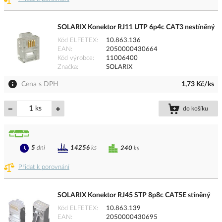
SOLARIX Konektor RJ11 UTP 6p4c CAT3 nestíněný
Kód ELFETEX
10.863.136
EAN
2050000430664
Kód výrobce
11006400
Značka
SOLARIX
Cena s DPH
1,73 Kč/ks
ks
do košíku
5
dní
14256
ks
240
ks
Přidat k porovnání
SOLARIX Konektor RJ45 STP 8p8c CAT5E stíněný
Kód ELFETEX
10.863.139
EAN
2050000430695