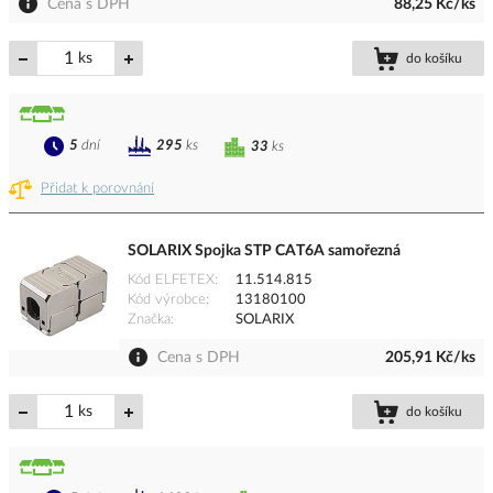
Cena s DPH
88,25 Kč/ks
ks
do košíku
5
dní
295
ks
33
ks
Přidat k porovnání
SOLARIX Spojka STP CAT6A samořezná
Kód ELFETEX
11.514.815
Kód výrobce
13180100
Značka
SOLARIX
Cena s DPH
205,91 Kč/ks
ks
do košíku