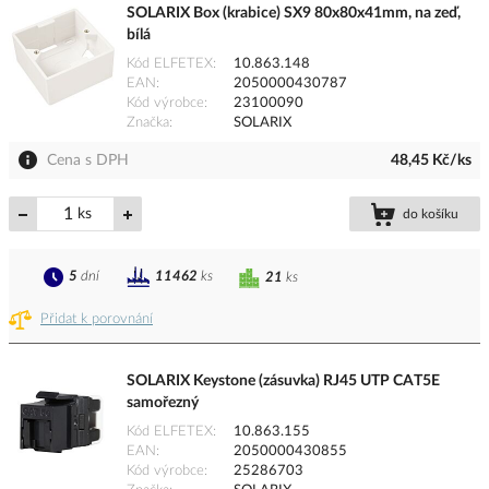
SOLARIX Box (krabice) SX9 80x80x41mm, na zeď,
bílá
Kód ELFETEX
10.863.148
EAN
2050000430787
Kód výrobce
23100090
Značka
SOLARIX
Cena s DPH
48,45 Kč/ks
ks
do košíku
5
dní
11462
ks
21
ks
Přidat k porovnání
SOLARIX Keystone (zásuvka) RJ45 UTP CAT5E
samořezný
Kód ELFETEX
10.863.155
EAN
2050000430855
Kód výrobce
25286703