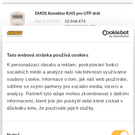
EMOS Konektor RJ45 pro UTP drát
Kód ELFETEX
10.968.474
EAN
8592920009178
Kód výrobce
1821000500
Značka
EMOS
Cena s DPH
2,29 Kč/ks
Tato webová stránka používá cookies
ks
do košíku
K personalizaci obsahu a reklam, poskytování funkcí
sociálních médií a analýze naší návštěvnosti využíváme
soubory cookie. Informace o tom, jak náš web používáte,
sdílíme se svými partnery pro sociální média, inzerci a
140
ks
analýzy. Partneři tyto údaje mohou zkombinovat s dalšími
Přidat k porovnání
informacemi, které jste jim poskytli nebo které získali v
důsledku toho, že používáte jejich služby.
SOLARIX Konektor RJ45 UTP 8p8c CAT6 nestíněný
Kód ELFETEX
10.863.143
Výběr
EAN
8595684700701
Nutné
Kód výrobce
11238905