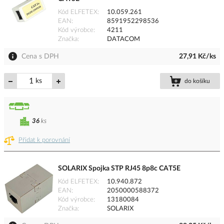
Kód ELFETEX
10.059.261
EAN
8591952298536
Kód výrobce
4211
Značka
DATACOM
Cena s DPH
27,91 Kč/ks
ks
do košíku
36
ks
Přidat k porovnání
SOLARIX Spojka STP RJ45 8p8c CAT5E
Kód ELFETEX
10.940.872
EAN
2050000588372
Kód výrobce
13180084
Značka
SOLARIX