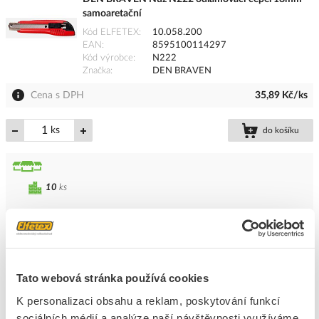
samoaretační
Kód ELFETEX
10.058.200
EAN
8595100114297
Kód výrobce
N222
Značka
DEN BRAVEN
Cena s DPH
35,89 Kč/ks
ks
do košíku
10
ks
Přidat k porovnání
DEN BRAVEN Nůž N223 odlamovací 18mm aretace
šroubem
Tato webová stránka používá cookies
Kód ELFETEX
10.057.997
K personalizaci obsahu a reklam, poskytování funkcí
EAN
8595100114303
Kód výrobce
N223
sociálních médií a analýze naší návštěvnosti využíváme