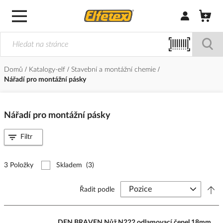
Přihlásit/Regi
Domů
Katalogy-elf
Stavební a montážní chemie
Nářadí pro montážní pásky
Nářadí pro montážní pásky
Filtr
3 Položky
Skladem
(3)
Řadit podle
DEN BRAVEN Nůž N222 odlamovací čepel 18mm