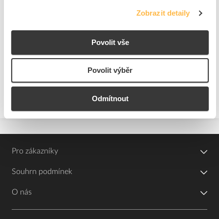
Zobrazit detaily
8
dní
143
ks
5
ks
Povolit vše
Přidat k porovnání
Povolit výběr
Zobrazit
Odmítnout
Pro zákazníky
Souhrn podmínek
O nás