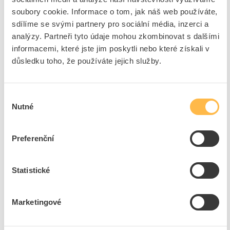
Značka
DEN BRAVEN
soubory cookie. Informace o tom, jak náš web používáte,
sdílíme se svými partnery pro sociální média, inzerci a
Cena s DPH
32,02 Kč/ks
analýzy. Partneři tyto údaje mohou zkombinovat s dalšími
informacemi, které jste jim poskytli nebo které získali v
ks
do košíku
důsledku toho, že používáte jejich služby.
10
ks
Výběr
Nutné
souhlasu
Přidat k porovnání
Preferenční
PROTEC Nůž PAKM ulamovací čepel 22mm
Kód ELFETEX
10.041.702
EAN
4016705116812
Statistické
Kód výrobce
05101681
Značka
PROTEC.CLASS
Cena s DPH
359,60 Kč/ks
Marketingové
ks
do košíku