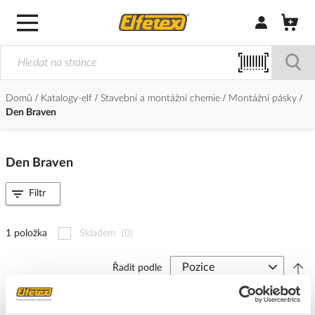
Přihlásit/Regi
Domů
Katalogy-elf
Stavební a montážní chemie
Montážní pásky
Den Braven
Den Braven
Filtr
1 položka
Skladem
(0)
Řadit podle
DEN BRAVEN Páska 15x1mm lepící oboustranná