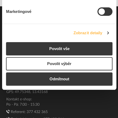
Marketingové
Pro zákazníky
Souhrn podmínek
Zobrazit detaily
O nás
Povolit vše
Elfetex, spol. s r.o.
Hřbitovní 31a
Povolit výběr
Plzeň 312 00
Česká republika
Odmítnout
IČO: 40524485
DIČ: CZ40524485
GPS: 49.75348, 13.43168
Kontakt e-shop:
Po - Pá: 7:00 - 15:30
Referent:
377 432 365