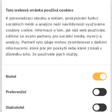
10m
Tato webová stránka používá cookies
Kód ELFETEX
10.057.996
EAN
8595100102294
K personalizaci obsahu a reklam, poskytování funkcí
Kód výrobce
B5201RL
sociálních médií a analýze naší návštěvnosti využíváme
Značka
DEN BRAVEN
soubory cookie. Informace o tom, jak náš web používáte,
Cena s DPH
78,98 Kč/ks
sdílíme se svými partnery pro sociální média, inzerci a
analýzy. Partneři tyto údaje mohou zkombinovat s dalšími
ks
do košíku
informacemi, které jste jim poskytli nebo které získali v
důsledku toho, že používáte jejich služby.
11
dní
K objednání
Výběr
Přidat k porovnání
Nutné
souhlasu
Preferenční
Zobrazit
Statistické