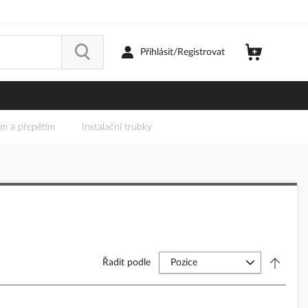
Přihlásit/Registrovat
em a přepětím
Instalační trubky
Řadit podle