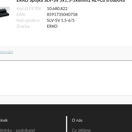
ERKO Spojka SLV-SV 5x1,5-5x6mm2 AL+Cu šroubová
Kód ELFETEX
10.680.822
EAN
8591735040758
Kód výrobce
SLV-SV 1,5-6/5
Značka
ERKO
orovnání
ínek
O nás
mínky - podnikatel
Co děláme