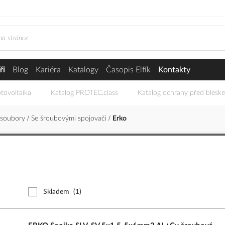
ři
Blog
Kariéra
Katalogy
Časopis Elfík
Kontakty
tovoltaika
Katalog PROTEC.class
Katalog ochrany před blesk
 soubory
Se šroubovými spojovači
Erko
Skladem
(1)