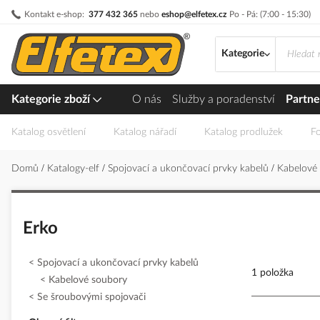
Přejít
Kontakt e-shop:
377 432 365
nebo
eshop@elfetex.cz
Po - Pá: (7:00 - 15:30)
na
obsah
Kategorie
Kategorie zboží
O nás
Služby a poradenství
Partne
Katalog osvětlení
Katalog nářadí
Katalog prodlužek
Fo
Domů
Katalogy-elf
Spojovací a ukončovací prvky kabelů
Kabelové
Erko
Spojovací a ukončovací prvky kabelů
1 položka
Kabelové soubory
Se šroubovými spojovači