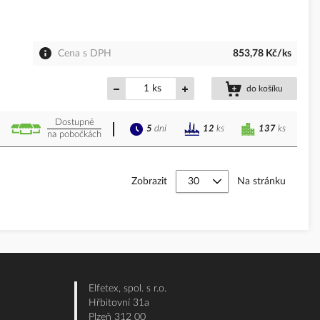
Cena s DPH
853,78 Kč/ks
ks
do košíku
Dostupné
5
dní
137
ks
12
ks
na pobočkách
Zobrazit
Na stránku
Elfetex, spol. s r.o.
Hřbitovní 31a
Plzeň 312 00