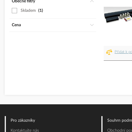
Obecné filtry
Skladem
1
Cena
Přidat k p
Pro zákazníky
Souhrn podm
Kontaktujte nás
Obchodní pod