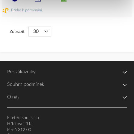
Přidat k porovnání
Zobrazit
Pro zákazníky
Souhrn podmínek
O nás
Elfetex, spol. s r.o.
Hřbitovní 31a
Plzeň 312 00