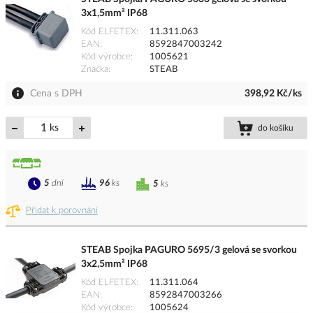
3x1,5mm² IP68
Kód ELFETEX
11.311.063
EAN
8592847003242
Kód výrobce
1005621
Značka
STEAB
Cena s DPH
398,92 Kč/ks
ks
do košíku
5
dní
96
ks
5
ks
Přidat k porovnání
STEAB Spojka PAGURO 5695/3 gelová se svorkou
3x2,5mm² IP68
Kód ELFETEX
11.311.064
EAN
8592847003266
Kód výrobce
1005624