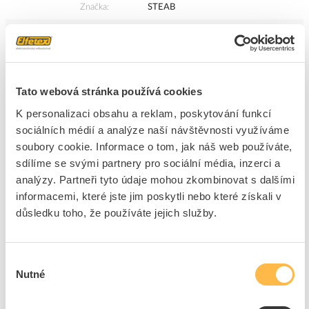
Značka
STEAB
Cena s DPH
462,43 Kč/ks
ks
do košíku
Tato webová stránka používá cookies
K personalizaci obsahu a reklam, poskytování funkcí
5
dní
269
ks
3
ks
sociálních médií a analýze naší návštěvnosti využíváme
soubory cookie. Informace o tom, jak náš web používáte,
Přidat k porovnání
sdílíme se svými partnery pro sociální média, inzerci a
analýzy. Partneři tyto údaje mohou zkombinovat s dalšími
STEAB Spojka PAGURO 5660/4/2 gelová se svorkou
informacemi, které jste jim poskytli nebo které získali v
3x6,0mm² IP68
důsledku toho, že používáte jejich služby.
Kód ELFETEX
11.311.065
EAN
8592847003273
Kód výrobce
1005625
Značka
STEAB
Výběr
Nutné
souhlasu
Cena s DPH
1 515,61 Kč/ks