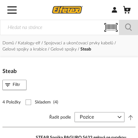
Přihlásit/Regi
Domů
Katalogy-elf
Spojovací a ukončovací prvky kabelů
Gelové spojky a krabice
Gelové spojky
Steab
Steab
Filtr
4 Položky
Skladem
(4)
Řadit podle
STEAB Spojka PAGURO 5633 gelová se svorkou