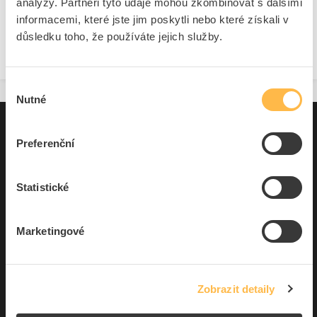
analýzy. Partneři tyto údaje mohou zkombinovat s dalšími
informacemi, které jste jim poskytli nebo které získali v
Nepodařilo se nalést žádné produkty
důsledku toho, že používáte jejich služby.
Výběr
Nutné
souhlasu
Pro zákazníky
Preferenční
Souhrn podmínek
O nás
Statistické
Marketingové
Elfetex, spol. s r.o.
Hřbitovní 31a
Plzeň 312 00
Česká republika
Zobrazit detaily
IČO: 40524485
DIČ: CZ40524485