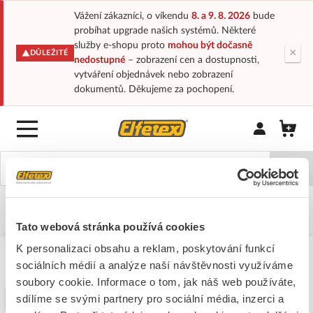
Vážení zákazníci, o víkendu
8. a 9. 8. 2026
bude
probíhat upgrade našich systémů. Některé
služby e-shopu proto
mohou být dočasně
×
DŮLEŽITÉ
nedostupné
– zobrazení cen a dostupnosti,
vytváření objednávek nebo zobrazení
dokumentů. Děkujeme za pochopení.
Přihlásit/Regi
Domů
Katalogy-elf
Rozvaděče
Modulové skříně do IP66
Celoplastové
Famatel
Tato webová stránka používá cookies
K personalizaci obsahu a reklam, poskytování funkcí
sociálních médií a analýze naší návštěvnosti využíváme
Famatel
soubory cookie. Informace o tom, jak náš web používáte,
sdílíme se svými partnery pro sociální média, inzerci a
Filtr