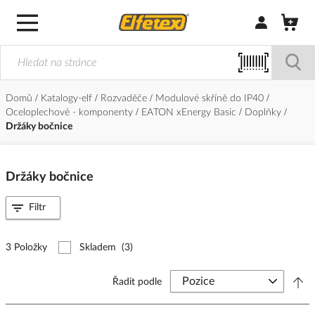
Přihlásit/Regi
Domů
Katalogy-elf
Rozvaděče
Modulové skříně do IP40
Oceloplechové - komponenty
EATON xEnergy Basic
Doplňky
Držáky bočnice
Držáky bočnice
Filtr
3 Položky
Skladem
(3)
Řadit podle