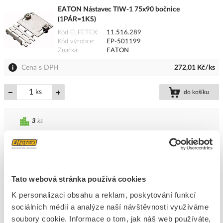
EATON Nástavec TIW-1 75x90 bočnice
(1PÁR=1KS)
Kód ELFETEX
11.516.289
Kód výrobce
EP-501199
Značka
EATON
Cena s DPH
272,01 Kč/ks
ks
do košíku
3
ks
Přidat k porovnání
EATON Držák BPZ-CTS-S bočnice
Tato webová stránka používá cookies
Kód ELFETEX
10.512.612
EAN
4015081062157
K personalizaci obsahu a reklam, poskytování funkcí
Kód výrobce
106445
sociálních médií a analýze naší návštěvnosti využíváme
Značka
EATON
soubory cookie. Informace o tom, jak náš web používáte,