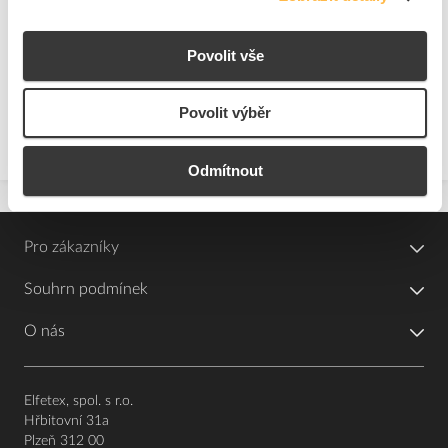
2
ks
Přidat k porovnání
Povolit vše
Povolit výběr
Zobrazit
Odmítnout
Pro zákazníky
Souhrn podmínek
O nás
Elfetex, spol. s r.o.
Hřbitovní 31a
Plzeň 312 00