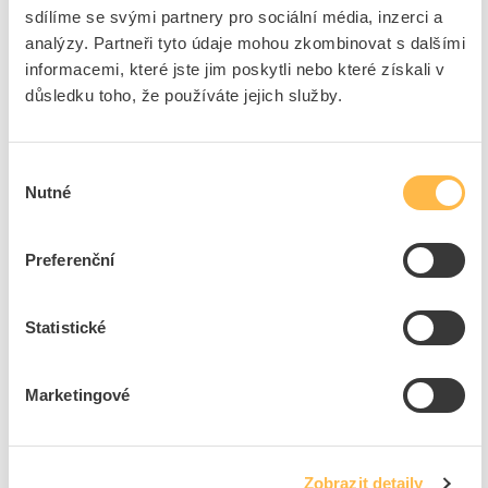
Cena s DPH
204,53 Kč/ks
sdílíme se svými partnery pro sociální média, inzerci a
analýzy. Partneři tyto údaje mohou zkombinovat s dalšími
ks
do košíku
informacemi, které jste jim poskytli nebo které získali v
důsledku toho, že používáte jejich služby.
3
ks
Přidat k porovnání
Výběr
Nutné
souhlasu
EATON Držák BPZ-CTS-L bočnice (1ks=1pár)
Kód ELFETEX
10.512.611
Preferenční
EAN
4015081062164
Kód výrobce
106446
Značka
EATON
Statistické
Cena s DPH
225,29 Kč/ks
Marketingové
ks
do košíku
Zobrazit detaily