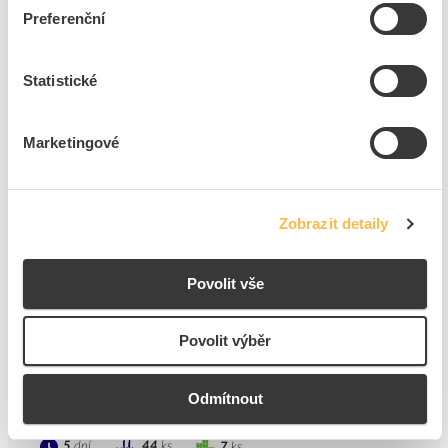
ks
do košíku
Preferenční
Statistické
8
ks
Přidat k porovnání
Marketingové
OEZ Skříň RZG-N-2T28, 28TE, na omítku,průhledné
dveře IP40
Zobrazit detaily
Kód ELFETEX
10.716.977
EAN
8590125405894
Kód výrobce
OEZ:40589
Povolit vše
Značka
OEZ LETOHRAD
Cena s DPH
966,03 Kč/ks
Povolit výběr
ks
do košíku
Odmítnout
5
dní
44
ks
7
ks