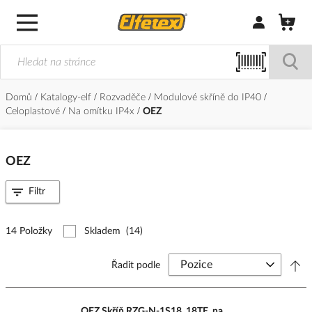
Přihlásit/Regi
Domů
Katalogy-elf
Rozvaděče
Modulové skříně do IP40
Celoplastové
Na omítku IP4x
OEZ
OEZ
Filtr
14 Položky
Skladem
(14)
Řadit podle
OEZ Skříň RZG-N-1S18, 18TE, na