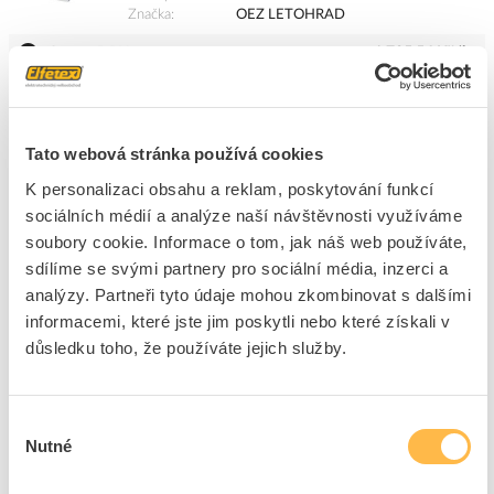
Značka
OEZ LETOHRAD
Cena s DPH
1 725,56 Kč/ks
ks
do košíku
Tato webová stránka používá cookies
K personalizaci obsahu a reklam, poskytování funkcí
5
dní
73
ks
10
ks
sociálních médií a analýze naší návštěvnosti využíváme
Přidat k porovnání
soubory cookie. Informace o tom, jak náš web používáte,
sdílíme se svými partnery pro sociální média, inzerci a
analýzy. Partneři tyto údaje mohou zkombinovat s dalšími
OEZ Skříň RZG-N-4S56, 56TE, na
informacemi, které jste jim poskytli nebo které získali v
omítku,neprůhledné dveře IP40
důsledku toho, že používáte jejich služby.
Kód ELFETEX
10.716.972
EAN
8590125405849
Kód výrobce
OEZ:40584
Značka
OEZ LETOHRAD
Výběr
Nutné
souhlasu
Cena s DPH
1 750,07 Kč/ks