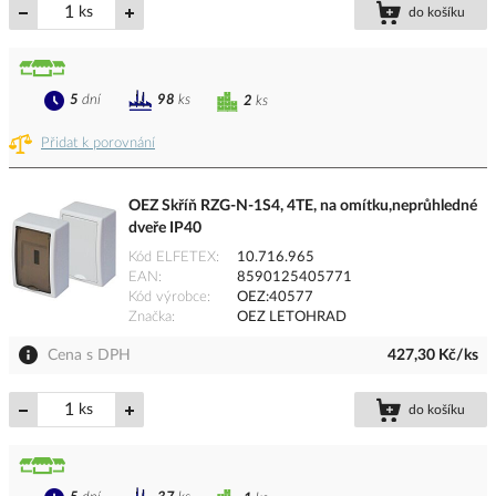
ks
do košíku
5
dní
98
ks
2
ks
Přidat k porovnání
OEZ Skříň RZG-N-1S4, 4TE, na omítku,neprůhledné
dveře IP40
Kód ELFETEX
10.716.965
EAN
8590125405771
Kód výrobce
OEZ:40577
Značka
OEZ LETOHRAD
Cena s DPH
427,30 Kč/ks
ks
do košíku