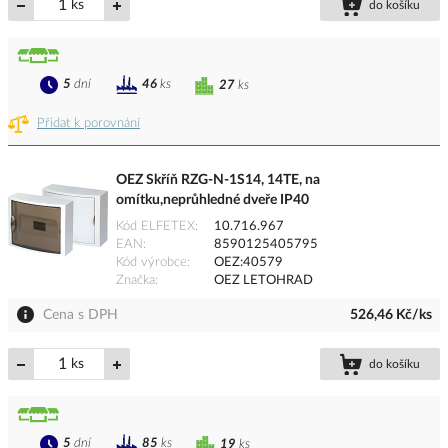
ks
do košíku
5
dní
46
ks
27
ks
Přidat k porovnání
OEZ Skříň RZG-N-1S14, 14TE, na
omítku,neprůhledné dveře IP40
Kód ELFETEX
10.716.967
EAN
8590125405795
Kód výrobce
OEZ:40579
Značka
OEZ LETOHRAD
Cena s DPH
526,46 Kč/ks
ks
do košíku
5
dní
85
ks
19
ks