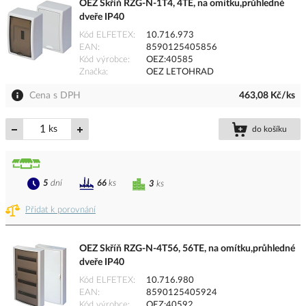
OEZ Skříň RZG-N-1T4, 4TE, na omítku,průhledné
dveře IP40
Kód ELFETEX
10.716.973
EAN
8590125405856
Kód výrobce
OEZ:40585
Značka
OEZ LETOHRAD
Cena s DPH
463,08 Kč/ks
ks
do košíku
5
dní
66
ks
3
ks
Přidat k porovnání
OEZ Skříň RZG-N-4T56, 56TE, na omítku,průhledné
dveře IP40
Kód ELFETEX
10.716.980
EAN
8590125405924
Kód výrobce
OEZ:40592