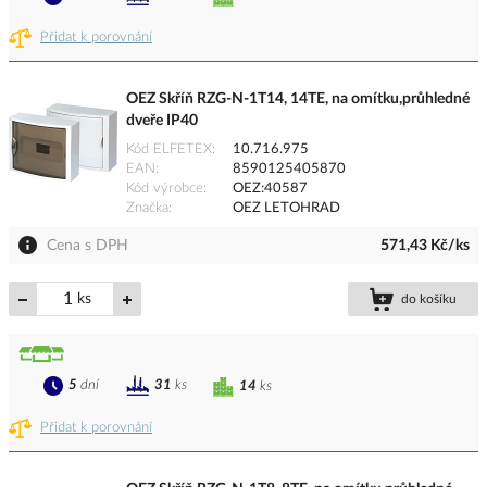
Přidat k porovnání
OEZ Skříň RZG-N-1T14, 14TE, na omítku,průhledné
dveře IP40
Kód ELFETEX
10.716.975
EAN
8590125405870
Kód výrobce
OEZ:40587
Značka
OEZ LETOHRAD
Cena s DPH
571,43 Kč/ks
ks
do košíku
5
dní
31
ks
14
ks
Přidat k porovnání