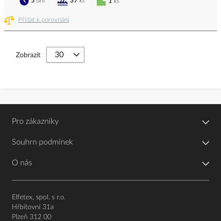
5
dní
37
ks
1
ks
Přidat k porovnání
Zobrazit
Pro zákazníky
Souhrn podmínek
O nás
Elfetex, spol. s r.o.
Hřbitovní 31a
Plzeň 312 00