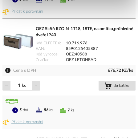
Přidat k porovnání
OEZ Skříň RZG-N-1T18, 18TE, na omítku,průhledné
dveře IP40
Kód ELFETEX
10.716.976
EAN
8590125405887
Kód výrobce
OEZ:40588
Značka
OEZ LETOHRAD
Cena s DPH
676,72 Kč/ks
ks
do košíku
5
dní
86
ks
7
ks
Přidat k porovnání