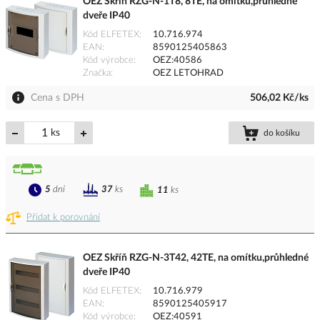
OEZ Skříň RZG-N-1T8, 8TE, na omítku,průhledné
dveře IP40
Kód ELFETEX
10.716.974
EAN
8590125405863
Kód výrobce
OEZ:40586
Značka
OEZ LETOHRAD
Cena s DPH
506,02 Kč/ks
ks
do košíku
5
dní
37
ks
11
ks
Přidat k porovnání
OEZ Skříň RZG-N-3T42, 42TE, na omítku,průhledné
dveře IP40
Kód ELFETEX
10.716.979
EAN
8590125405917
Kód výrobce
OEZ:40591