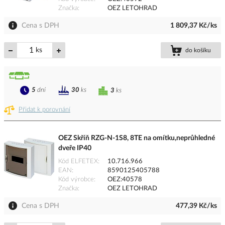
Značka
OEZ LETOHRAD
Cena s DPH
1 809,37 Kč/ks
ks
do košíku
5
dní
30
ks
3
ks
Přidat k porovnání
OEZ Skříň RZG-N-1S8, 8TE na omítku,neprůhledné
dveře IP40
Kód ELFETEX
10.716.966
EAN
8590125405788
Kód výrobce
OEZ:40578
Značka
OEZ LETOHRAD
Cena s DPH
477,39 Kč/ks