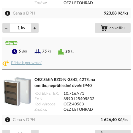
Značka
OEZ LETOHRAD
Cena s DPH
923,08 Kč/ks
ks
do košíku
5
dní
75
ks
35
ks
Přidat k porovnání
OEZ Skříň RZG-N-3S42, 42TE, na
omítku,neprůhledné dveře IP40
Kód ELFETEX
10.716.971
EAN
8590125405832
Kód výrobce
OEZ:40583
Značka
OEZ LETOHRAD
Cena s DPH
1 626,40 Kč/ks