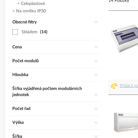
14 Položky
Celoplastové
Na omítku IP30
Obecné filtry
Skladem
14
Cena
Počet modulů
Hloubka
Přidat k p
Šířka vyjádřená počtem modulárních
jednotek
Počet řad
Výška
Šířka