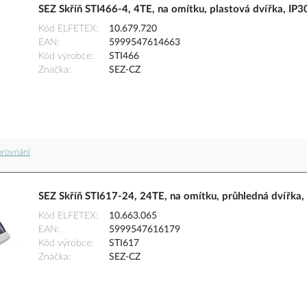
SEZ Skříň STI466-4, 4TE, na omítku, plastová dvířka, IP3
Kód ELFETEX
10.679.720
EAN
5999547614663
Kód výrobce
STI466
Značka
SEZ-CZ
orovnání
SEZ Skříň STI617-24, 24TE, na omítku, průhledná dvířka,
Kód ELFETEX
10.663.065
EAN
5999547616179
Kód výrobce
STI617
Značka
SEZ-CZ