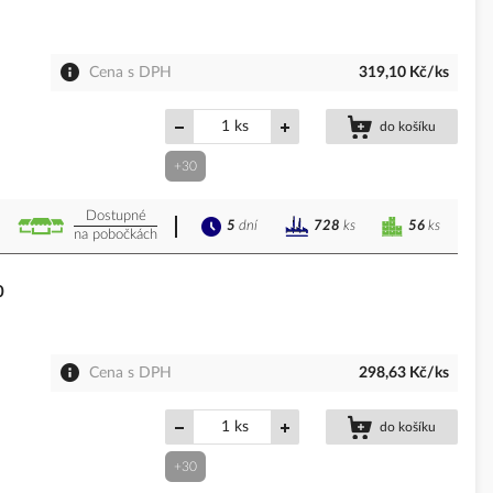
Cena s DPH
319,10 Kč/ks
ks
do košíku
+30
Dostupné
5
dní
56
ks
728
ks
na pobočkách
0
Cena s DPH
298,63 Kč/ks
ks
do košíku
+30