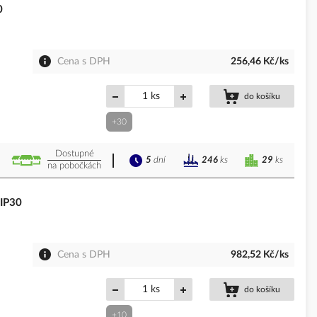
0
Cena s DPH
256,46 Kč/ks
ks
do košíku
+30
Dostupné
5
dní
29
ks
246
ks
na pobočkách
 IP30
Cena s DPH
982,52 Kč/ks
ks
do košíku
+10