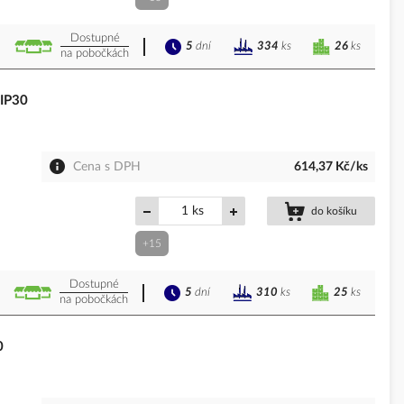
Dostupné
5
dní
26
ks
334
ks
na pobočkách
 IP30
Cena s DPH
614,37 Kč/ks
ks
do košíku
+15
Dostupné
5
dní
25
ks
310
ks
na pobočkách
0