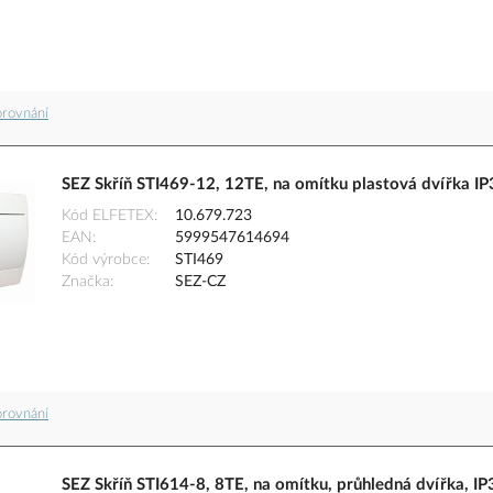
orovnání
SEZ Skříň STI469-12, 12TE, na omítku plastová dvířka IP
Kód ELFETEX
10.679.723
EAN
5999547614694
Kód výrobce
STI469
Značka
SEZ-CZ
orovnání
SEZ Skříň STI614-8, 8TE, na omítku, průhledná dvířka, IP