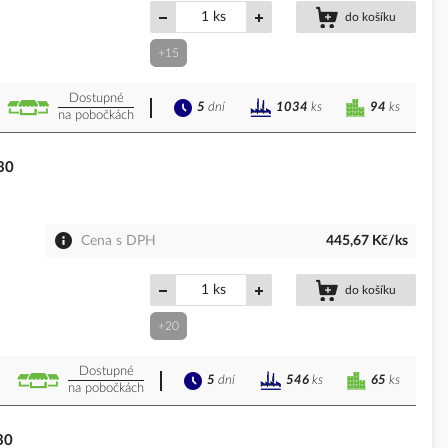
ks
do košíku
+15
Dostupné
5
dní
94
ks
1034
ks
na pobočkách
30
Cena s DPH
445,67 Kč/ks
ks
do košíku
+20
Dostupné
5
dní
65
ks
546
ks
na pobočkách
30