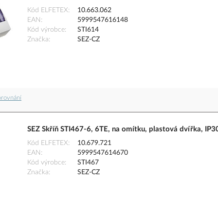
Kód ELFETEX
10.663.062
EAN
5999547616148
Kód výrobce
STI614
Značka
SEZ-CZ
orovnání
SEZ Skříň STI467-6, 6TE, na omítku, plastová dvířka, IP3
Kód ELFETEX
10.679.721
EAN
5999547614670
Kód výrobce
STI467
Značka
SEZ-CZ