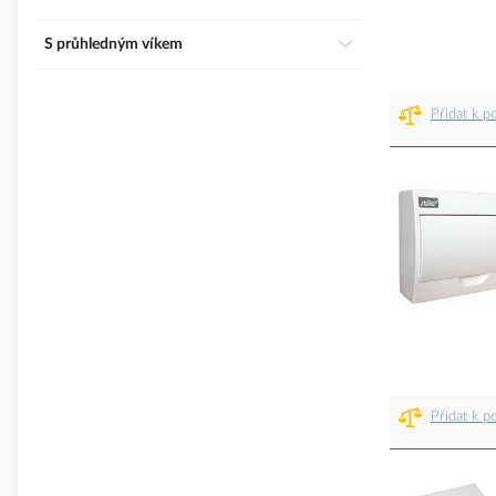
S průhledným víkem
Přidat k p
Přidat k p