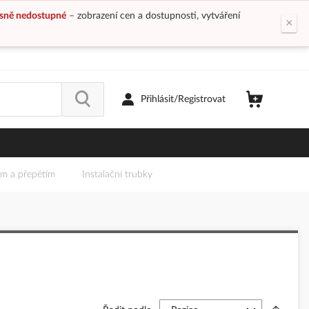
sně nedostupné
– zobrazení cen a dostupnosti, vytváření
×
Přihlásit/Registrovat
em a přepětím
Instalační trubky