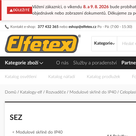
Vážení zákazníci, o víkendu
8. a 9. 8. 2026
bude probíhat
DŮLEŽITÉ
objednávek nebo zobrazení dokumentů. Děkujeme za p
Přejít
Kontakt e-shop:
377 432 365
nebo
eshop@elfetex.cz
Po - Pá: (7:00 - 15:30)
na
obsah
Kategorie
Kategorie zboží
O nás
Služby a poradenství
Partne
Katalog osvětlení
Katalog nářadí
Katalog prodlužek
Fo
Domů
Katalogy-elf
Rozvaděče
Modulové skříně do IP40
Celopla
SEZ
Modulové skříně do IP40