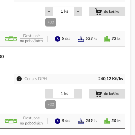
ks
do košíku
+30
Dostupné
5
dní
33
ks
533
ks
na pobočkách
30
Cena s DPH
240,12 Kč/ks
ks
do košíku
+30
Dostupné
5
dní
30
ks
259
ks
na pobočkách