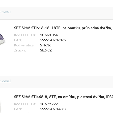
orovnání
SEZ Skříň STI616-18, 18TE, na omítku, průhledná dvířka,
Kód ELFETEX
10.663.064
EAN
5999547616162
Kód výrobce
STI616
Značka
SEZ-CZ
orovnání
SEZ Skříň STI468-8, 8TE, na omítku, plastová dvířka, IP3
Kód ELFETEX
10.679.722
EAN
5999547614687