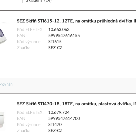
Skladem
(14)
SEZ Skříň STI615-12, 12TE, na omítku průhledná dvířka 
Kód ELFETEX
10.663.063
EAN
5999547616155
Kód výrobce
STI615
Značka
SEZ-CZ
orovnání
SEZ Skříň STI470-18, 18TE, na omítku, plastová dvířka, 
Kód ELFETEX
10.679.724
EAN
5999547614700
Kód výrobce
STI470
Značka
SEZ-CZ