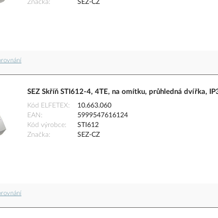
Značka
SEZ-CZ
orovnání
SEZ Skříň STI612-4, 4TE, na omítku, průhledná dvířka, IP
Kód ELFETEX
10.663.060
EAN
5999547616124
Kód výrobce
STI612
Značka
SEZ-CZ
orovnání