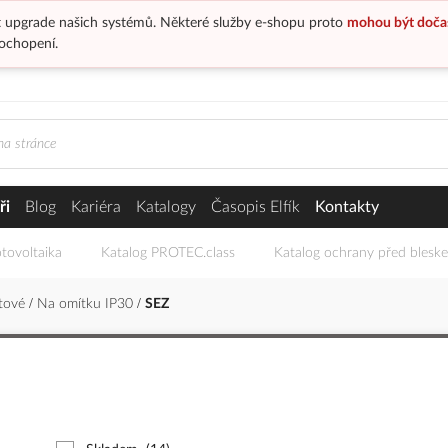
 upgrade našich systémů. Některé služby e-shopu proto
mohou být doča
ochopení.
ři
Blog
Kariéra
Katalogy
Časopis Elfík
Kontakty
tovoltaika
Katalog PROTEC.class
Katalog ochrany před blesk
stové
Na omítku IP30
SEZ