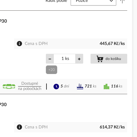
Řadit podle
IP30
Cena s DPH
445,67 Kč/ks
ks
do košíku
+20
Dostupné
5
dní
116
ks
721
ks
na pobočkách
IP30
Cena s DPH
614,37 Kč/ks