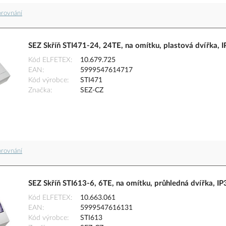
orovnání
SEZ Skříň STI471-24, 24TE, na omítku, plastová dvířka, 
Kód ELFETEX
10.679.725
EAN
5999547614717
Kód výrobce
STI471
Značka
SEZ-CZ
orovnání
SEZ Skříň STI613-6, 6TE, na omítku, průhledná dvířka, IP
Kód ELFETEX
10.663.061
EAN
5999547616131
Kód výrobce
STI613