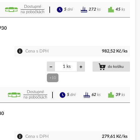
Dostupné
5
dní
45
ks
272
ks
na pobočkách
IP30
Cena s DPH
982,52 Kč/ks
ks
do košíku
+10
Dostupné
5
dní
39
ks
62
ks
na pobočkách
30
Cena s DPH
279,61 Kč/ks