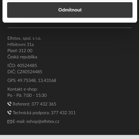
Souhrn podmínek
Odmítnout
O nás
Elfetex, spol. s r.o.
Hřbitovní 31a
Plzeň 312 00
Česká republika
IČO: 40524485
DIČ: CZ40524485
GPS: 49.75348, 13.43168
Kontakt e-shop:
Po - Pá: 7:00 - 15:30
Referent:
377 432 365
Technická podpora: 377 432 311
E-mail:
eshop@elfetex.cz