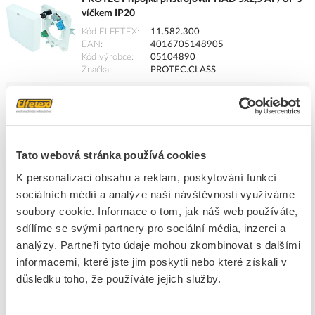
víčkem IP20
Kód ELFETEX
11.582.300
EAN
4016705148905
Kód výrobce
05104890
Značka
PROTEC.CLASS
Cena s DPH
92,11 Kč/ks
ks
do košíku
Tato webová stránka používá cookies
K personalizaci obsahu a reklam, poskytování funkcí
8
dní
1226
ks
32
ks
sociálních médií a analýze naší návštěvnosti využíváme
soubory cookie. Informace o tom, jak náš web používáte,
Přidat k porovnání
sdílíme se svými partnery pro sociální média, inzerci a
analýzy. Partneři tyto údaje mohou zkombinovat s dalšími
PROTEC Přípojka PAHD 6 přístrojová 5x6mm², s
informacemi, které jste jim poskytli nebo které získali v
víčkem IP20
důsledku toho, že používáte jejich služby.
Kód ELFETEX
11.543.688
EAN
4016705166237
Kód výrobce
05106623