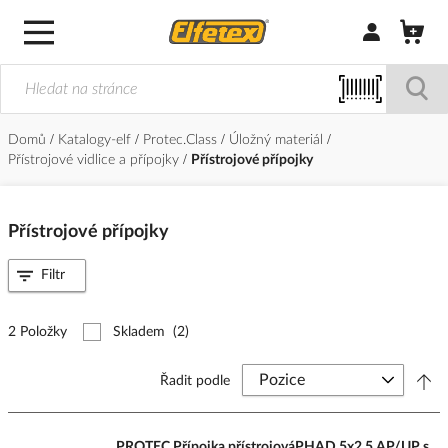
Přihlásit/Regi
Domů
Katalogy-elf
Protec.Class
Úložný materiál
Přístrojové vidlice a přípojky
Přístrojové přípojky
Přístrojové přípojky
Filtr
2 Položky
Skladem
(2)
Řadit podle
PROTEC Přípojka přístrojováPHAD 5x2,5 AP/UP s