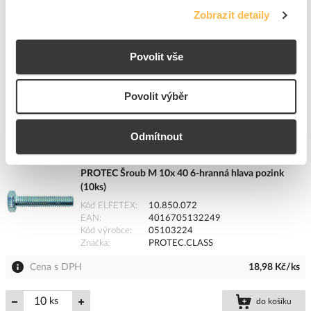
Zobrazit detaily
ks
do košíku
+10
Povolit vše
Tento produkt je v balení po 10 ks
Povolit výběr
8
dní
710
ks
70
ks
Přidat k porovnání
Odmítnout
PROTEC Šroub M 10x 40 6-hranná hlava pozink
(10ks)
Kód ELFETEX
10.850.072
EAN
4016705132249
Kód výrobce
05103224
Značka
PROTEC.CLASS
Cena s DPH
18,98 Kč/ks
ks
do košíku