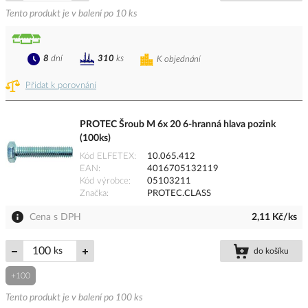
Tento produkt je v balení po 10 ks
8
dní
310
ks
K objednání
Přidat k porovnání
PROTEC Šroub M 6x 20 6-hranná hlava pozink
(100ks)
Kód ELFETEX
10.065.412
EAN
4016705132119
Kód výrobce
05103211
Značka
PROTEC.CLASS
Cena s DPH
2,11 Kč/ks
ks
do košíku
+100
Tento produkt je v balení po 100 ks