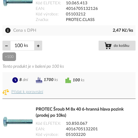
Kód ELFETEX
10.065.413
EAN
4016705132126
Kód výrobce
05103212
Značka
PROTEC.CLASS
Cena s DPH
2,47 Kč/ks
ks
do košíku
+100
Tento produkt je v balení po 100 ks
8
dní
1700
ks
100
ks
Přidat k porovnání
PROTEC Šroub M 8x 40 6-hranná hlava pozink
(prodej po 10ks)
Kód ELFETEX
10.850.067
EAN
4016705132201
Kód výrobce
05103220