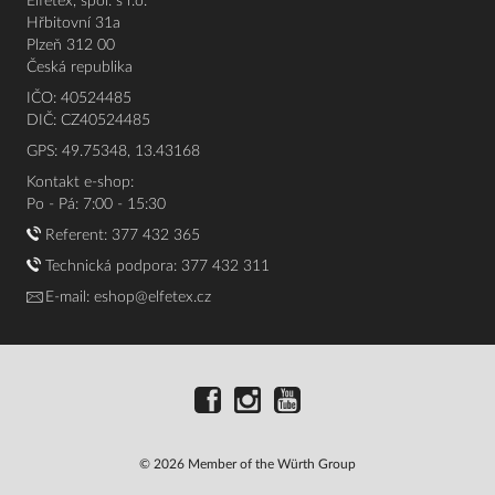
Elfetex, spol. s r.o.
Hřbitovní 31a
Plzeň 312 00
Česká republika
IČO: 40524485
DIČ: CZ40524485
GPS: 49.75348, 13.43168
Kontakt e-shop:
Po - Pá: 7:00 - 15:30
Referent:
377 432 365
Technická podpora: 377 432 311
E-mail:
eshop@elfetex.cz
© 2026 Member of the Würth Group