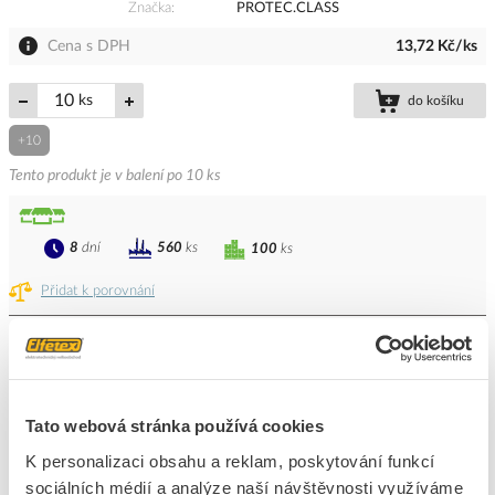
Značka
PROTEC.CLASS
Cena s DPH
13,72 Kč/ks
ks
do košíku
+10
Tento produkt je v balení po 10 ks
8
dní
560
ks
100
ks
Přidat k porovnání
PROTEC Šroub M 8x 30 6-hranná hlava pozink
(prodej po10ks)
Kód ELFETEX
10.850.066
Tato webová stránka používá cookies
EAN
4016705132195
Kód výrobce
05103219
K personalizaci obsahu a reklam, poskytování funkcí
Značka
PROTEC.CLASS
sociálních médií a analýze naší návštěvnosti využíváme