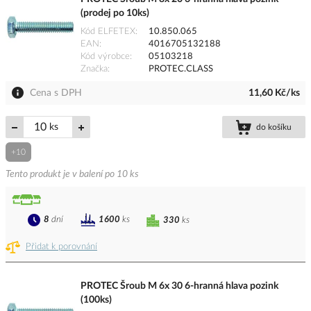
(prodej po 10ks)
Kód ELFETEX
10.850.065
EAN
4016705132188
Kód výrobce
05103218
Značka
PROTEC.CLASS
Cena s DPH
11,60 Kč/ks
ks
do košíku
+10
Tento produkt je v balení po 10 ks
8
dní
1600
ks
330
ks
Přidat k porovnání
PROTEC Šroub M 6x 30 6-hranná hlava pozink
(100ks)