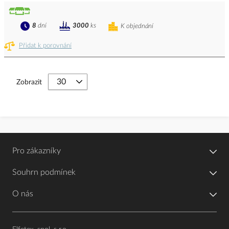
8
dní
3000
ks
K objednání
Přidat k porovnání
Zobrazit
Pro zákazníky
Souhrn podmínek
O nás