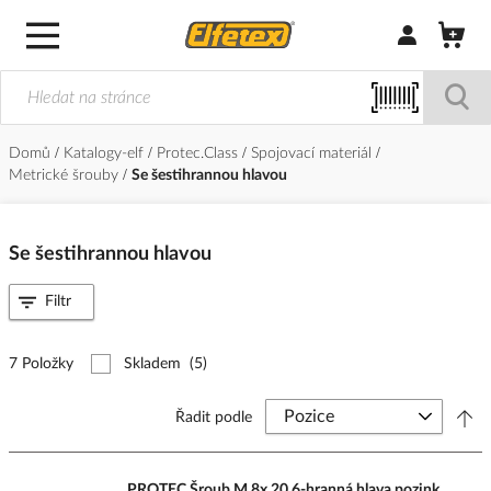
Přihlásit/Regi
Domů
Katalogy-elf
Protec.Class
Spojovací materiál
Metrické šrouby
Se šestihrannou hlavou
Se šestihrannou hlavou
Filtr
7 Položky
Skladem
(5)
Řadit podle
PROTEC Šroub M 8x 20 6-hranná hlava pozink