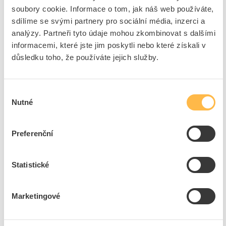
Cena s DPH
13,24 Kč/ks
soubory cookie. Informace o tom, jak náš web používáte,
sdílíme se svými partnery pro sociální média, inzerci a
ks
do košíku
analýzy. Partneři tyto údaje mohou zkombinovat s dalšími
informacemi, které jste jim poskytli nebo které získali v
+10
důsledku toho, že používáte jejich služby.
Tento produkt je v balení po 10 ks
Výběr
8
dní
1320
ks
100
ks
Nutné
souhlasu
Přidat k porovnání
Preferenční
PROTEC Šroub M 10x 30 6-hranná hlava pozink
(prodej po 10ks)
Statistické
Kód ELFETEX
10.850.071
EAN
4016705132232
Kód výrobce
05103223
Značka
PROTEC.CLASS
Marketingové
Cena s DPH
16,93 Kč/ks