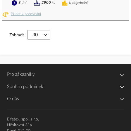
8
dní
2900
ks
K objednání
Přidat k porovnání
Zobrazit
Pro zákazníky
Souhrn podmínek
O nás
Elfetex, spol. s r.o.
Hřbitovní 31a