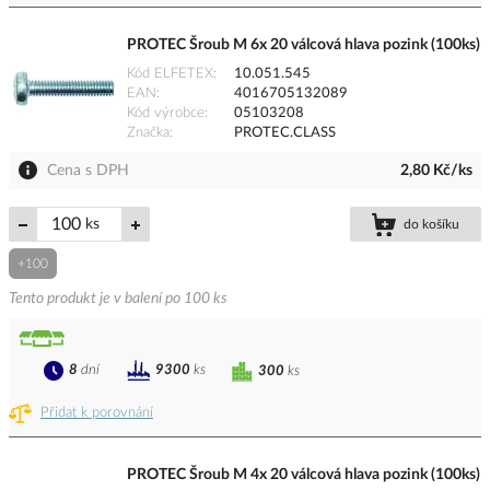
PROTEC Šroub M 6x 20 válcová hlava pozink (100ks)
Kód ELFETEX
10.051.545
EAN
4016705132089
Kód výrobce
05103208
Značka
PROTEC.CLASS
Cena s DPH
2,80 Kč/ks
ks
do košíku
+100
Tento produkt je v balení po 100 ks
8
dní
9300
ks
300
ks
Přidat k porovnání
PROTEC Šroub M 4x 20 válcová hlava pozink (100ks)