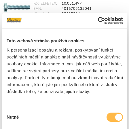
Kód ELFETEX
10.051.497
EAN
4016705132041
Kód výrobce
05103204
Značka
PROTEC.CLASS
Cena s DPH
1,37 Kč/ks
Tato webová stránka používá cookies
ks
do košíku
K personalizaci obsahu a reklam, poskytování funkcí
+100
sociálních médií a analýze naší návštěvnosti využíváme
Tento produkt je v balení po 100 ks
soubory cookie. Informace o tom, jak náš web používáte,
sdílíme se svými partnery pro sociální média, inzerci a
analýzy. Partneři tyto údaje mohou zkombinovat s dalšími
8
dní
3900
ks
300
ks
informacemi, které jste jim poskytli nebo které získali v
důsledku toho, že používáte jejich služby.
Přidat k porovnání
PROTEC Šroub M 5x 16 válcová hlava pozink (50ks)
Výběr
Nutné
Kód ELFETEX
10.807.165
souhlasu
EAN
4016705132058
Kód výrobce
05103205