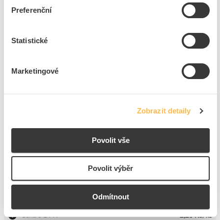
Značka
PROTEC.CLASS
Preferenční
Cena s DPH
1,82 Kč/ks
Statistické
ks
do košíku
+50
Marketingové
Tento produkt je v balení po 50 ks
Zobrazit detaily
8
dní
6150
ks
300
ks
Přidat k porovnání
Povolit vše
PROTEC Šroub M 6x 16 válcová hlava pozink (100ks)
Povolit výběr
Kód ELFETEX
10.051.534
EAN
4016705132072
Kód výrobce
05103207
Odmítnout
Značka
PROTEC.CLASS
Cena s DPH
2,23 Kč/ks