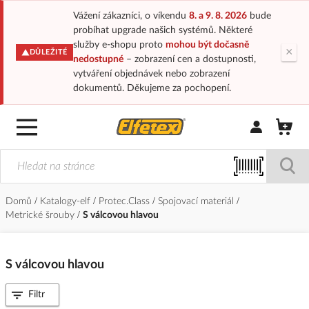
Vážení zákazníci, o víkendu
8. a 9. 8. 2026
bude
probíhat upgrade našich systémů. Některé
služby e-shopu proto
mohou být dočasně
×
DŮLEŽITÉ
nedostupné
– zobrazení cen a dostupnosti,
vytváření objednávek nebo zobrazení
dokumentů. Děkujeme za pochopení.
Přihlásit/Regi
Domů
Katalogy-elf
Protec.Class
Spojovací materiál
Metrické šrouby
S válcovou hlavou
S válcovou hlavou
Filtr