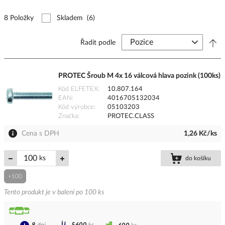
8 Položky
Skladem
(6)
Řadit podle
PROTEC Šroub M 4x 16 válcová hlava pozink (100ks)
Kód ELFETEX
10.807.164
EAN
4016705132034
Kód výrobce
05103203
Značka
PROTEC.CLASS
Cena s DPH
1,26 Kč/ks
ks
do košíku
+100
Tento produkt je v balení po 100 ks