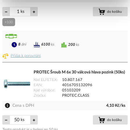
ks
do košíku
+100
8
dní
6100
ks
200
ks
Přidat k porovnání
PROTEC Šroub M 6x 30 válcová hlava pozink (50ks)
Kód ELFETEX
10.807.167
EAN
4016705132096
Kód výrobce
05103209
Značka
PROTEC.CLASS
Cena s DPH
4,10 Kč/ks
ks
do košíku
Tento produkt je v balení po 50 ks