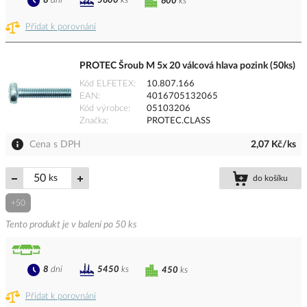
8
dní
5600
ks
600
ks
Přidat k porovnání
PROTEC Šroub M 5x 20 válcová hlava pozink (50ks)
Kód ELFETEX
10.807.166
EAN
4016705132065
Kód výrobce
05103206
Značka
PROTEC.CLASS
Cena s DPH
2,07 Kč/ks
ks
do košíku
+50
Tento produkt je v balení po 50 ks
8
dní
5450
ks
450
ks
Přidat k porovnání