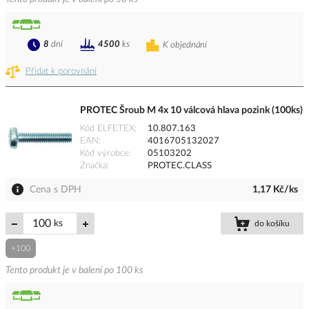
8
dní
4500
ks
K objednání
Přidat k porovnání
PROTEC Šroub M 4x 10 válcová hlava pozink (100ks)
Kód ELFETEX
10.807.163
EAN
4016705132027
Kód výrobce
05103202
Značka
PROTEC.CLASS
Cena s DPH
1,17 Kč/ks
ks
do košíku
+100
Tento produkt je v balení po 100 ks