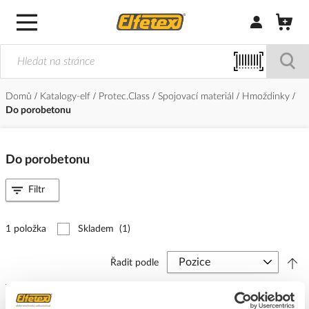
Přihlásit/Regi
Domů
Katalogy-elf
Protec.Class
Spojovací materiál
Hmoždinky
Do porobetonu
Do porobetonu
Filtr
1 položka
Skladem
(1)
Řadit podle
PROTEC Hmoždinka 16x50 PIDP50 ISO ABS