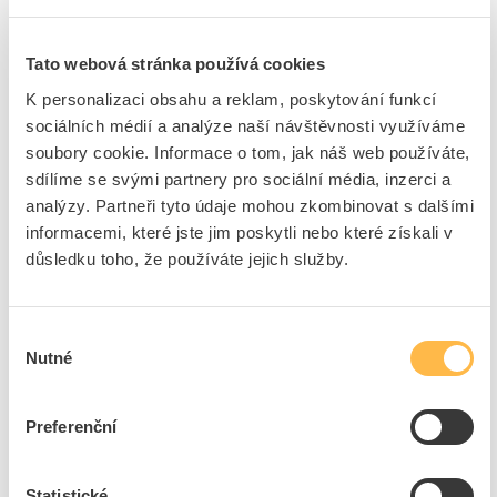
(100ks)
Kód ELFETEX
10.625.674
Tato webová stránka používá cookies
EAN
4016705120338
Kód výrobce
05102033
K personalizaci obsahu a reklam, poskytování funkcí
Značka
PROTEC.CLASS
sociálních médií a analýze naší návštěvnosti využíváme
Cena s DPH
7,20 Kč/ks
soubory cookie. Informace o tom, jak náš web používáte,
sdílíme se svými partnery pro sociální média, inzerci a
ks
analýzy. Partneři tyto údaje mohou zkombinovat s dalšími
do košíku
informacemi, které jste jim poskytli nebo které získali v
+100
+1000
důsledku toho, že používáte jejich služby.
8
dní
28000
ks
280
ks
Výběr
Nutné
souhlasu
Přidat k porovnání
Preferenční
Zobrazit
Statistické