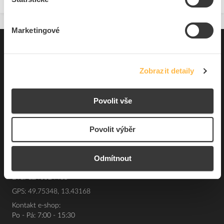
Marketingové
Pro zákazníky
Souhrn podmínek
Zobrazit detaily
O nás
Povolit vše
Elfetex, spol. s r.o.
Povolit výběr
Hřbitovní 31a
Plzeň 312 00
Česká republika
Odmítnout
IČO: 40524485
DIČ: CZ40524485
GPS: 49.75348, 13.43168
Kontakt e-shop:
Po - Pá: 7:00 - 15:30