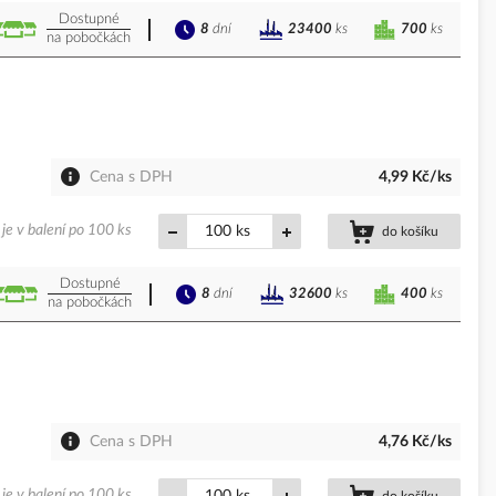
Dostupné
8
dní
700
ks
23400
ks
na pobočkách
Cena s DPH
4,99 Kč/ks
je v balení po 100 ks
ks
do košíku
Dostupné
8
dní
400
ks
32600
ks
na pobočkách
Cena s DPH
4,76 Kč/ks
je v balení po 100 ks