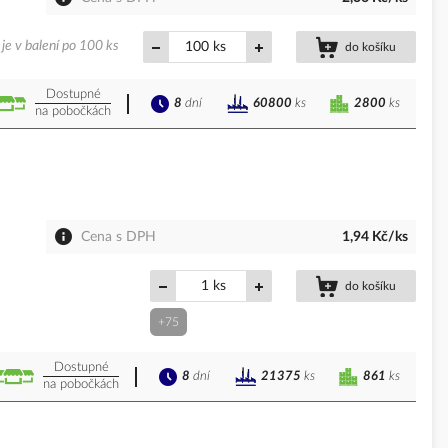
je v balení po 100 ks
ks
do košíku
Dostupné
8
dní
2800
ks
60800
ks
na pobočkách
Cena s DPH
1,94 Kč/ks
ks
do košíku
+75
Dostupné
8
dní
861
ks
21375
ks
na pobočkách