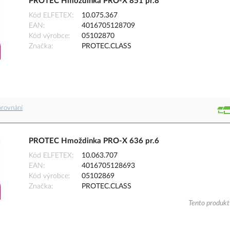
PROTEC Hmoždinka PRO-X 851 pr.8
Kód ELFETEX
10.075.367
EAN
4016705128709
Kód výrobce
05102870
Značka
PROTEC.CLASS
orovnání
PROTEC Hmoždinka PRO-X 636 pr.6
Kód ELFETEX
10.063.707
EAN
4016705128693
Kód výrobce
05102869
Značka
PROTEC.CLASS
Tento produkt 