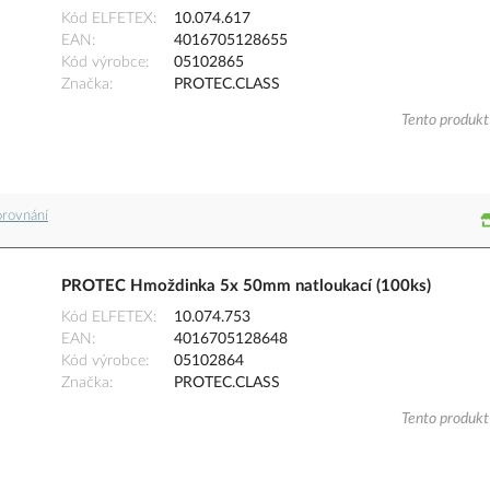
Kód ELFETEX
10.074.617
EAN
4016705128655
Kód výrobce
05102865
Značka
PROTEC.CLASS
Tento produkt 
orovnání
PROTEC Hmoždinka 5x 50mm natloukací (100ks)
Kód ELFETEX
10.074.753
EAN
4016705128648
Kód výrobce
05102864
Značka
PROTEC.CLASS
Tento produkt 