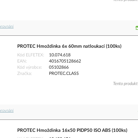
orovnání
PROTEC Hmoždinka 6x 60mm natloukací (100ks)
Kód ELFETEX
10.074.618
EAN
4016705128662
Kód výrobce
05102866
Značka
PROTEC.CLASS
Tento produkt 
orovnání
PROTEC Hmoždinka 16x50 PIDP50 ISO ABS (100ks)