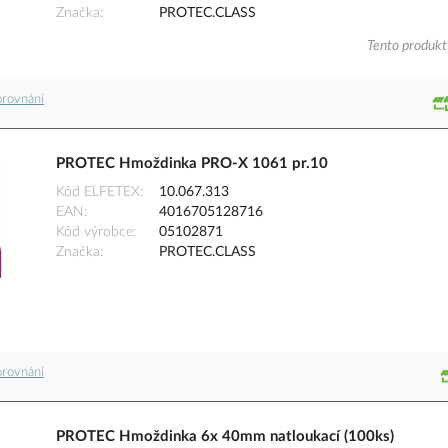
Značka
PROTEC.CLASS
Tento produkt 
orovnání
PROTEC Hmoždinka PRO-X 1061 pr.10
Kód ELFETEX
10.067.313
EAN
4016705128716
Kód výrobce
05102871
Značka
PROTEC.CLASS
orovnání
PROTEC Hmoždinka 6x 40mm natloukací (100ks)