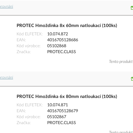
orovnání
PROTEC Hmoždinka 8x 60mm natloukací (100ks)
Kód ELFETEX
10.074.872
EAN
4016705128686
Kód výrobce
05102868
Značka
PROTEC.CLASS
Tento produkt 
orovnání
PROTEC Hmoždinka 6x 80mm natloukací (100ks)
Kód ELFETEX
10.074.871
EAN
4016705128679
Kód výrobce
05102867
Značka
PROTEC.CLASS
Tento produkt 