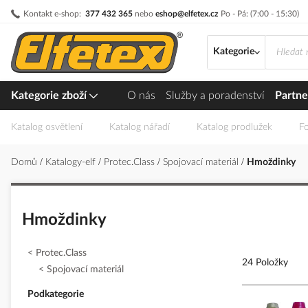
Přejít
Kontakt e-shop:
377 432 365
nebo
eshop@elfetex.cz
Po - Pá: (7:00 - 15:30)
na
obsah
Kategorie
Kategorie zboží
O nás
Služby a poradenství
Partne
Katalog osvětlení
Katalog nářadí
Katalog prodlužek
Fo
Domů
Katalogy-elf
Protec.Class
Spojovací materiál
Hmoždinky
Hmoždinky
Protec.Class
24 Položky
Spojovací materiál
Podkategorie