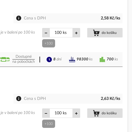
Cena s DPH
2,58 Kč/ks
je v balení po 100 ks
ks
do košíku
+100
Dostupné
8
dní
700
ks
98300
ks
na pobočkách
Cena s DPH
2,63 Kč/ks
je v balení po 100 ks
ks
do košíku
+100