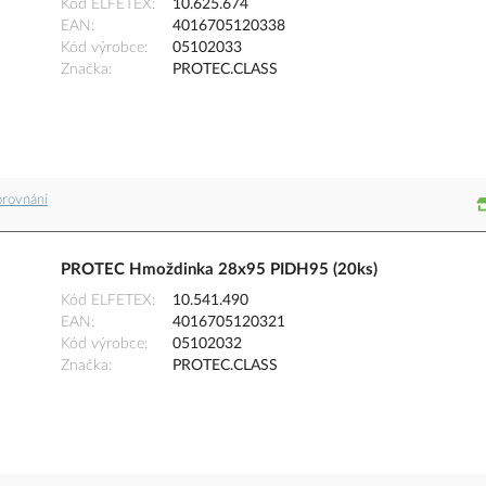
Kód ELFETEX
10.625.674
EAN
4016705120338
Kód výrobce
05102033
Značka
PROTEC.CLASS
orovnání
PROTEC Hmoždinka 28x95 PIDH95 (20ks)
Kód ELFETEX
10.541.490
EAN
4016705120321
Kód výrobce
05102032
Značka
PROTEC.CLASS