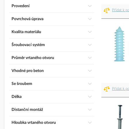
Provedení
Přidat k p
Povrchová úprava
Kvalita materiálu
Šroubovací systém
Průměr vrtaného otvoru
Vhodné pro beton
Se šroubem
Přidat k p
Délka
Distanční montáž
Hloubka vrtaného otvoru