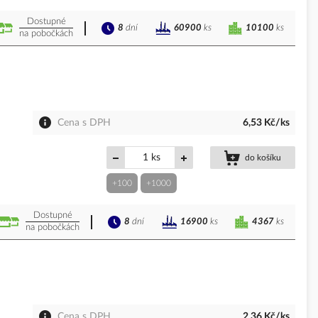
Dostupné
8
dní
10100
ks
60900
ks
na pobočkách
Cena s DPH
6,53 Kč/ks
ks
do košíku
+100
+1000
Dostupné
8
dní
4367
ks
16900
ks
na pobočkách
Cena s DPH
2,36 Kč/ks