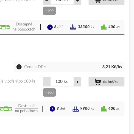
ks
do košíku
+100
Dostupné
8
dní
400
ks
33300
ks
na pobočkách
Cena s DPH
3,21 Kč/ks
je v balení po 100 ks
ks
do košíku
+100
Dostupné
8
dní
400
ks
9900
ks
na pobočkách