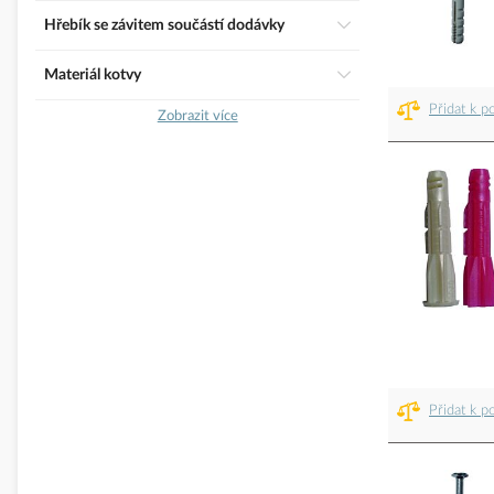
Hřebík se závitem součástí dodávky
Materiál kotvy
Přidat k p
Zobrazit více
Přidat k p