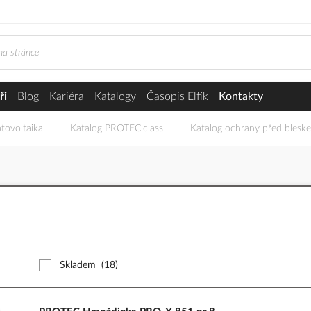
ři
Blog
Kariéra
Katalogy
Časopis Elfík
Kontakty
tovoltaika
Katalog PROTEC.class
Katalog ochrany před blesk
Skladem
(18)