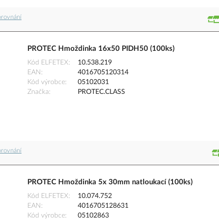
orovnání
PROTEC Hmoždinka 16x50 PIDH50 (100ks)
Kód ELFETEX
10.538.219
EAN
4016705120314
Kód výrobce
05102031
Značka
PROTEC.CLASS
orovnání
PROTEC Hmoždinka 5x 30mm natloukací (100ks)
Kód ELFETEX
10.074.752
EAN
4016705128631
Kód výrobce
05102863