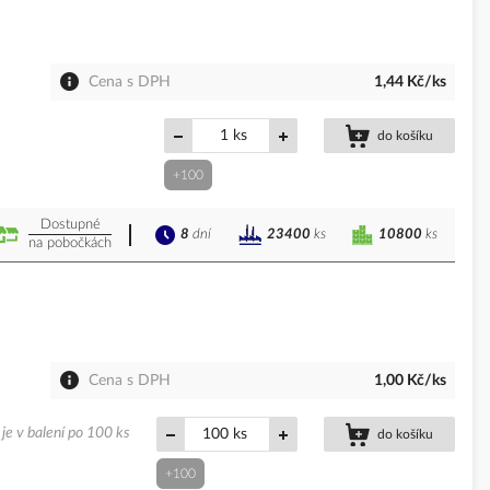
Cena s DPH
1,44 Kč/ks
ks
do košíku
+100
Dostupné
8
dní
10800
ks
23400
ks
na pobočkách
Cena s DPH
1,00 Kč/ks
je v balení po 100 ks
ks
do košíku
+100