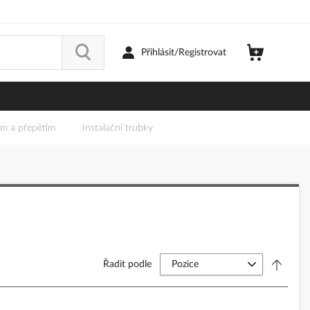
Přihlásit/Registrovat
em a přepětím
Instalační trubky
Řadit podle