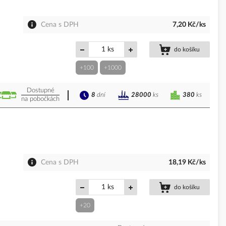
Cena s DPH
7,20 Kč/ks
ks
do košíku
+100
+1000
Dostupné
8
dní
380
ks
28000
ks
na pobočkách
Cena s DPH
18,19 Kč/ks
ks
do košíku
+20