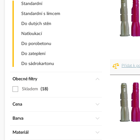
Standardní
Standardní s límcem
Do dutých stěn
Natloukací
Do porobetonu
Do zateplení
Do sádrokartonu
Přidat k p
Obecné filtry
Skladem
18
Cena
Barva
Materiál