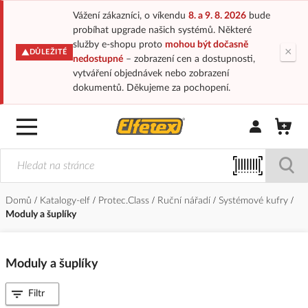
Vážení zákazníci, o víkendu
8. a 9. 8. 2026
bude
probíhat upgrade našich systémů. Některé
služby e-shopu proto
mohou být dočasně
×
DŮLEŽITÉ
nedostupné
– zobrazení cen a dostupnosti,
vytváření objednávek nebo zobrazení
dokumentů. Děkujeme za pochopení.
Přihlásit/Regi
Domů
Katalogy-elf
Protec.Class
Ruční nářadí
Systémové kufry
Moduly a šuplíky
Moduly a šuplíky
Filtr