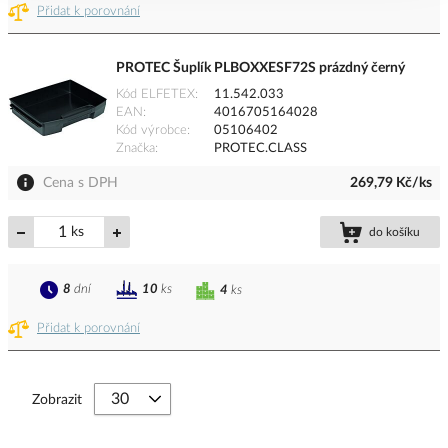
Přidat k porovnání
PROTEC Šuplík PLBOXXESF72S prázdný černý
Kód ELFETEX
11.542.033
EAN
4016705164028
Kód výrobce
05106402
Značka
PROTEC.CLASS
Cena s DPH
269,79 Kč/ks
ks
do košíku
8
dní
10
ks
4
ks
Přidat k porovnání
Zobrazit