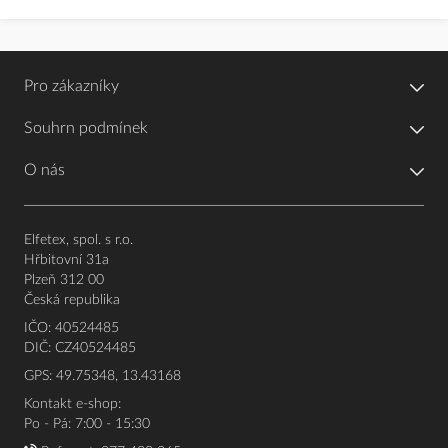
Pro zákazníky
Souhrn podmínek
O nás
Elfetex, spol. s r.o.
Hřbitovní 31a
Plzeň 312 00
Česká republika
IČO: 40524485
DIČ: CZ40524485
GPS: 49.75348, 13.43168
Kontakt e-shop:
Po - Pá: 7:00 - 15:30