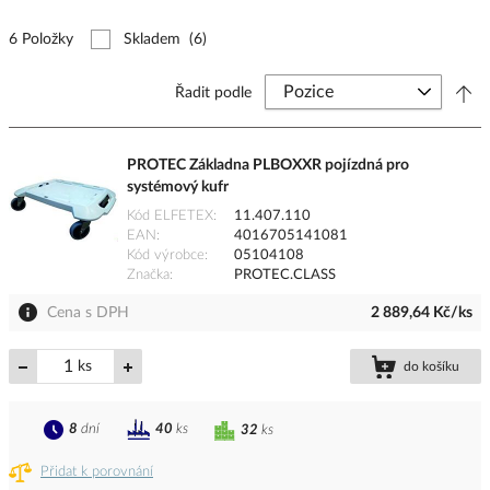
6 Položky
Skladem
(6)
Řadit podle
PROTEC Základna PLBOXXR pojízdná pro
systémový kufr
Kód ELFETEX
11.407.110
EAN
4016705141081
Kód výrobce
05104108
Značka
PROTEC.CLASS
Cena s DPH
2 889,64 Kč/ks
ks
do košíku
8
dní
40
ks
32
ks
Přidat k porovnání