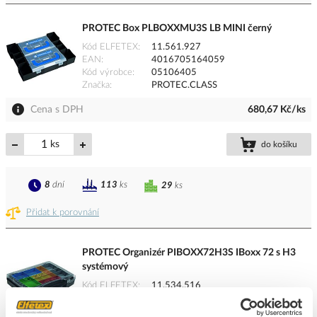
PROTEC Box PLBOXXMU3S LB MINI černý
Kód ELFETEX
11.561.927
EAN
4016705164059
Kód výrobce
05106405
Značka
PROTEC.CLASS
Cena s DPH
680,67 Kč/ks
ks
do košíku
8
dní
113
ks
29
ks
Přidat k porovnání
PROTEC Organizér PIBOXX72H3S IBoxx 72 s H3
systémový
Kód ELFETEX
11.534.516
EAN
4016705164011
Kód výrobce
05106401