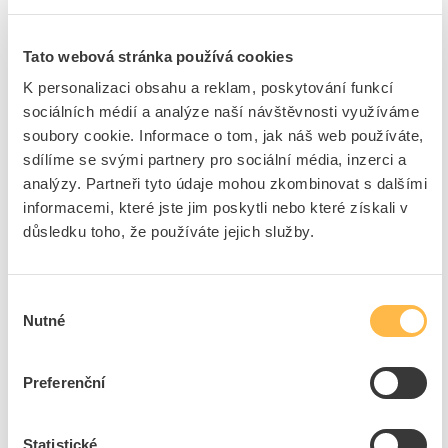
Značka
PROTEC.CLASS
Cena s DPH
808,81 Kč/ks
Tato webová stránka používá cookies
K personalizaci obsahu a reklam, poskytování funkcí
ks
do košíku
sociálních médií a analýze naší návštěvnosti využíváme
soubory cookie. Informace o tom, jak náš web používáte,
sdílíme se svými partnery pro sociální média, inzerci a
8
dní
75
ks
18
ks
analýzy. Partneři tyto údaje mohou zkombinovat s dalšími
informacemi, které jste jim poskytli nebo které získali v
Přidat k porovnání
důsledku toho, že používáte jejich služby.
PROTEC Organizér PLBOXXTS H3 s vložkou pro
systémový kufr
Výběr
Kód ELFETEX
11.561.932
Nutné
souhlasu
EAN
4016705164349
Kód výrobce
05106434
Značka
PROTEC.CLASS
Preferenční
Cena s DPH
1 568,40 Kč/ks
Statistické